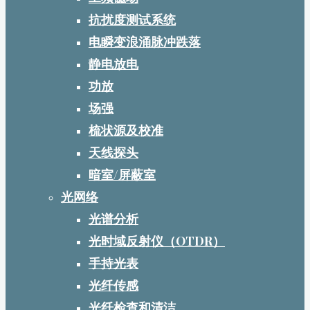
抗扰度测试系统
电瞬变浪涌脉冲跌落
静电放电
功放
场强
梳状源及校准
天线探头
暗室/屏蔽室
光网络
光谱分析
光时域反射仪（OTDR）
手持光表
光纤传感
光纤检查和清洁