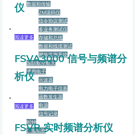
数据和传输
仪
2M误码仪
信令协议测试
多业务测试仪
阅读更多
存储和总线
数据和线缆测试
网络监测系统
FSVA3000 信号与频谱分
国防航空航天
通用电子
析仪
示波器
电力电子仪表
函数发生器
电源
阅读更多
信号记录
时钟
FSVR 实时频谱分析仪
广播电视