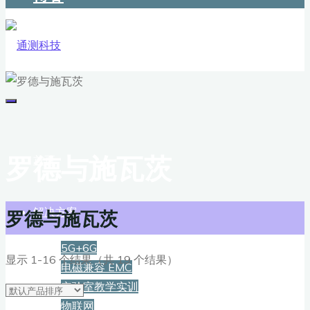
罗德与施瓦茨
首页
解决方案
罗德与施瓦茨
5G+6G
显示 1-16 个结果（共 19 个结果）
电磁兼容 EMC
实验室教学实训
物联网