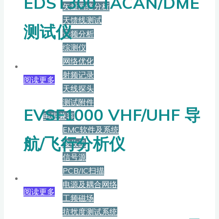
EDST300 TACAN/DME
矢量网络分析
天馈线测试
测试仪
音频分析
综测仪
网络优化
射频记录
阅读更多
天线探头
测试附件
EVSF1000 VHF/UHF 导
电磁兼容
EMC软件及系统
航/飞行分析仪
接收机
信号源
PCB/IC扫描
电源及耦合网络
阅读更多
工频磁场
抗扰度测试系统