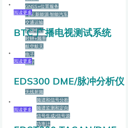
GNSS+位置服务
阅读更多
汽车·新能源·智能汽车
交通运输
BTC 广播电视测试系统
数据中心
时钟+频率
航空航天
电子
阅读更多
医疗
产品
EDS300 DME/脉冲分析仪
无线射频
频谱和信号分析
频谱监测和定向
阅读更多
信号生成/信号源
功率计