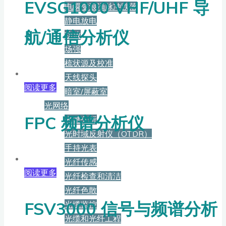
EVSG1000 VHF/UHF 导
电瞬变浪涌脉冲跌落
静电放电
航/通信分析仪
功放
场强
梳状源及校准
天线探头
阅读更多
暗室/屏蔽室
光网络
FPC 频谱分析仪
光谱分析
光时域反射仪（OTDR）
手持光表
光纤传感
阅读更多
光纤检查和清洁
光纤色散
FSV3000 信号与频谱分析
光缆监控
光缆和光纤工程