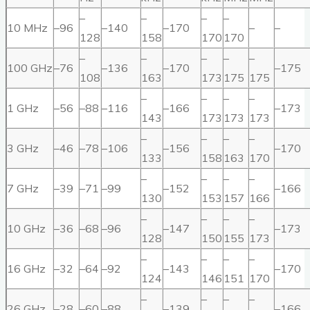
–
–
–
–
10 MHz
–96
–140
–170
–
–
128
158
170
170
–
–
–
–
–
100 GHz
–76
–136
–170
–175
108
163
173
175
175
–
–
–
–
1 GHz
–56
–88
–116
–166
–173
143
173
173
173
–
–
–
–
3 GHz
–46
–78
–106
–156
–170
133
158
163
170
–
–
–
–
7 GHz
–39
–71
–99
–152
–166
130
153
157
166
–
–
–
–
10 GHz
–36
–68
–96
–147
–173
128
150
155
173
–
–
–
–
16 GHz
–32
–64
–92
–143
–170
124
146
151
170
–
–
–
–
26 GHz
–28
–60
–88
–139
–166