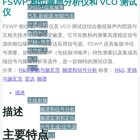
FSWP 相位噪声分析仪和 VCO 测试
GNSS+位置服务
仪
汽车·新能源·智能汽车
交通运输
FSWP 相位噪声分析仪及 VCO 测试仪结合极低噪声内部源与
数据中心
互相关技术，具备高灵敏度。它可在数秒内测量高度稳定信号
时钟+频率
源的相位噪声，例如雷达应用信号源。FSWP 还具备脉冲信
航空航天
号测量、加性相位噪声（包括脉冲噪声）特性测量以及集成高
电子
端信号与频谱分析等选件，是一款独特的测试仪器。
医疗
分类：
R&S 罗德与施瓦茨
,
频谱和信号分析
标签：
R&S
,
罗德
与施瓦茨
,
雷达
,
频谱
产品
描述
无线射频
描述
频谱和信号分析
频谱监测和定向
信号生成/信号源
主要特点
功率计