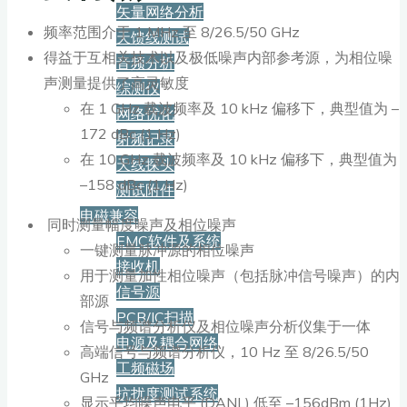
矢量网络分析
频率范围介于 1 MHz 至 8/26.5/50 GHz
天馈线测试
得益于互相关技术以及极低噪声内部参考源，为相位噪
音频分析
声测量提供了高灵敏度
综测仪
在 1 GHz 载波频率及 10 kHz 偏移下，典型值为 –
网络优化
172 dBc (1 Hz)
射频记录
在 10 GHz 载波频率及 10 kHz 偏移下，典型值为
天线探头
–158 dBc (1 Hz)
测试附件
电磁兼容
同时测量幅度噪声及相位噪声
EMC软件及系统
一键测量脉冲源的相位噪声
接收机
用于测量加性相位噪声（包括脉冲信号噪声）的内
信号源
部源
PCB/IC扫描
信号与频谱分析仪及相位噪声分析仪集于一体
电源及耦合网络
高端信号与频谱分析仪，10 Hz 至 8/26.5/50
工频磁场
GHz
抗扰度测试系统
显示平均噪声电平 (DANL) 低至 –156dBm (1Hz)