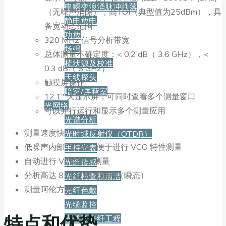
电瞬变浪涌脉冲跌落
（无噪声消除），高TOI（典型值为25dBm），具
静电放电
备宽动态范围
功放
320 MHz 信号分析带宽
场强
总体测量不确定度：< 0.2 dB（ 3.6 GHz），<
梳状源及校准
0.3 dB（ 8 GHz）
天线探头
触摸屏操作
暗室/屏蔽室
12.1″ 大显示屏，可同时查看多个测量窗口
光网络
可以并行运行和显示多个测量应用
光谱分析
测量速度快
光时域反射仪（OTDR）
低噪声内部 DC 源，便于进行 VCO 特性测量
手持光表
自动进行 VCO 特性测量
光纤传感
分析高达 8 GHz 的宽跳频（瞬态）
光纤检查和清洁
测量阿伦方差
光纤色散
光缆监控
特点和优势
光缆和光纤工程