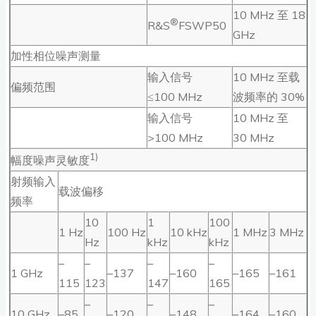
10 MHz 至 18
®
R&S
FSWP50
GHz
加性相位噪声测量
输入信号
10 MHz 至载
偏频范围
≤100 MHz
波频率的 30%
输入信号
10 MHz 至
>100 MHz
30 MHz
1)
幅度噪声灵敏度
射频输入
载波偏移
频率
10
1
100
1 Hz
100 Hz
10 kHz
1 MHz
3 MHz
Hz
kHz
kHz
–
–
–
–
1 GHz
–137
–160
–165
–161
115
123
147
165
–
–
–
10 GHz
–85
–120
–148
–164
–160