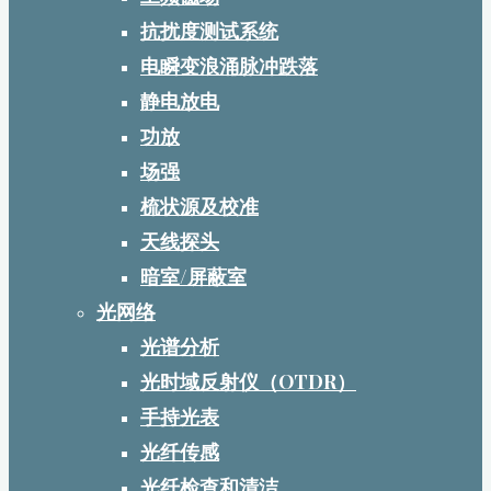
抗扰度测试系统
电瞬变浪涌脉冲跌落
静电放电
功放
场强
梳状源及校准
天线探头
暗室/屏蔽室
光网络
光谱分析
光时域反射仪（OTDR）
手持光表
光纤传感
光纤检查和清洁