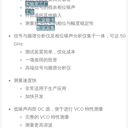
实验室工厂
脉冲信号的残余相位噪声
工业
外部源的其他输入
工业板卡
测量脉冲信号的相位与幅度稳定性
数据采集
信号与频谱分析仪及相位噪声分析仪集于一体，可达 50
服务+保障
GHz
测试装置简单，优化成本
一项值得的投资
资源下载
高端信号与频谱分析仪
测量速度快
新闻
非常适用于生产应用
加快开发
博客
低噪声内部 DC 源，便于进行 VCO 特性测量
完整的 VCO 特性测量
测量更高谐波