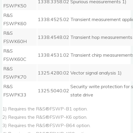
1338.3358.02
Spurious measurements 1)
FSWPK50
R&S
1338.4525.02
Transient measurement applic
FSWPK60
R&S
1338.4548.02
Transient hop measurements
FSWK60H
R&S
1338.4531.02
Transient chirp measurement
FSWK60C
R&S
1325.4280.02
Vector signal analysis 1)
FSWPK70
R&S
Security write protection for s
1325.5040.02
FSWPK33
state drive
1) Requires the R&S®FSWP-B1 option.
2) Requires the R&S®FSWP-K6 option.
3) Requires the R&S®FSWP-B64 option.