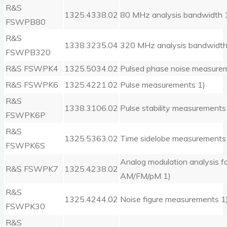
R&S
1325.4338.02
80 MHz analysis bandwidth 
FSWPB80
R&S
1338.3235.04
320 MHz analysis bandwidth
FSWPB320
R&S FSWPK4
1325.5034.02
Pulsed phase noise measure
R&S FSWPK6
1325.4221.02
Pulse measurements 1)
R&S
1338.3106.02
Pulse stability measurements 
FSWPK6P
R&S
1325.5363.02
Time sidelobe measurements 
FSWPK6S
Analog modulation analysis f
R&S FSWPK7
1325.4238.02
AM/FM/pM 1)
R&S
1325.4244.02
Noise figure measurements 1
FSWPK30
R&S