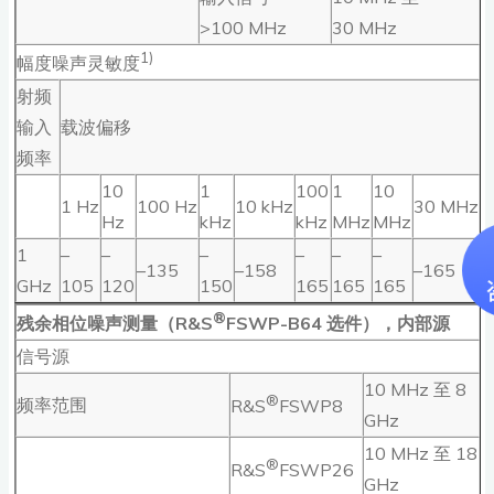
>100 MHz
30 MHz
1)
幅度噪声灵敏度
射频
输入
载波偏移
频率
10
1
100
1
10
1 Hz
100 Hz
10 kHz
30 MHz
Hz
kHz
kHz
MHz
MHz
1
–
–
–
–
–
–
–135
–158
–165
GHz
105
120
150
165
165
165
®
残余相位噪声测量（R&S
FSWP-B64 选件），内部源
信号源
10 MHz 至 8
®
频率范围
R&S
FSWP8
GHz
10 MHz 至 18
®
R&S
FSWP26
GHz