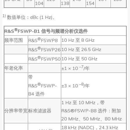
104
138
154
1)
数值单位：dBc (1 Hz)。
®
R&S
FSWP-B1 信号与频谱分析仪选件
®
频率范围
10 Hz 至 8 GHz
R&S
FSWP8
®
10 Hz 至 26.5 GHz
R&S
FSWP26
®
10 Hz 至 50 GHz
R&S
FSWP50
–7
年老化率
±1 × 10
/年
带
®
–8
R&S
FSWP-
±3 × 10
/年
B4 选件
1 Hz 至 10 MHz，带
分辨率带宽
标准滤波器
R&S®FSWP-B8 选件：附加
20 MHz、50 MHz、80 MHz
18 kHz (NADC)，24.3 kHz