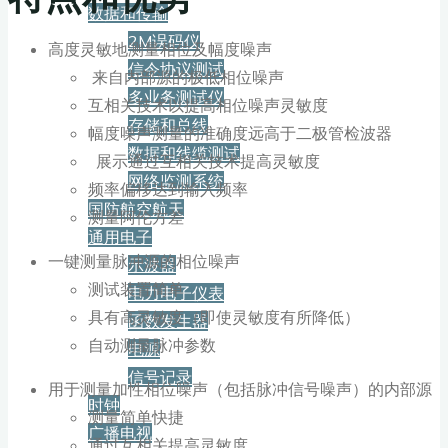
数据和传输
2M误码仪
高度灵敏地测量相位及幅度噪声
信令协议测试
来自内部源的极低相位噪声
多业务测试仪
互相关技术以提高相位噪声灵敏度
存储和总线
幅度噪声测量的准确度远高于二极管检波器
数据和线缆测试
展示通过互相关技术提高灵敏度
网络监测系统
频率偏移达到输入频率
国防航空航天
测量阿伦方差
通用电子
一键测量脉冲源的相位噪声
示波器
测试装置简单
电力电子仪表
具有高灵敏度（即使灵敏度有所降低）
函数发生器
自动测量脉冲参数
电源
信号记录
用于测量加性相位噪声（包括脉冲信号噪声）的内部源
时钟
测量简单快捷
广播电视
通过互相关提高灵敏度