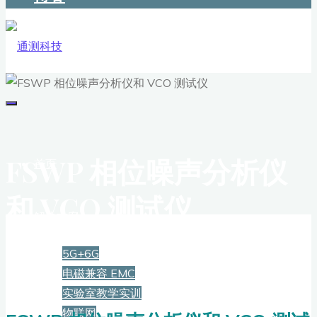
FSWP 相位噪声分析仪
首页
和 VCO 测试仪
解决方案
5G+6G
电磁兼容 EMC
实验室教学实训
物联网