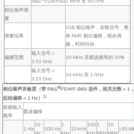
1 MHz 至 50 GHz
R&S
FSWP50
相位噪声测
量
SSB 相位噪声，杂散信号，整
测量结果
体 RMS 相位偏移，残余调
频，时间抖动
输入信号 ≤
偏频范围
10 MHz 至载波频率的 30%
3.33 GHz
输入信号 >
10 mHz 至 1 GHz
3.33 GHz
®
相位噪声灵敏度（带 R&S
FSWP-B60 选件，相关次数 = 1
1)
起始偏移 = 1 Hz）
射频输入
载波偏移
频率
10
1
100
1
10
1 Hz
100 Hz
10 kHz
≥30 M
Hz
kHz
kHz
MHz
MHz