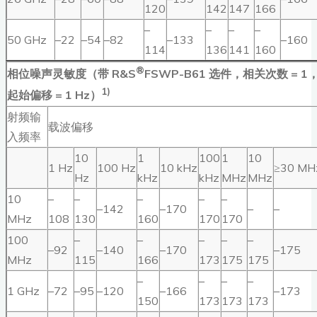
120
142
147
166
–
–
–
–
50 GHz
–22
–54
–82
–133
–160
114
136
141
160
®
相位噪声灵敏度（带 R&S
FSWP-B61 选件，相关次数 = 1
1)
起始偏移 = 1 Hz）
射频输
载波偏移
入频率
10
1
100
1
10
1 Hz
100 Hz
10 kHz
≥30 MH
Hz
kHz
kHz
MHz
MHz
10
–
–
–
–
–
–142
–170
–
–
MHz
108
130
160
170
170
100
–
–
–
–
–
–92
–140
–170
–175
MHz
115
166
173
175
175
–
–
–
–
1 GHz
–72
–95
–120
–166
–173
150
173
173
173