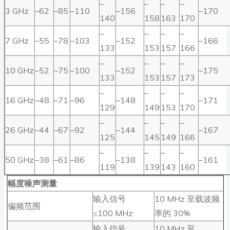
–
–
–
–
3 GHz
–62
–85
–110
–156
–170
140
158
163
170
–
–
–
–
7 GHz
–55
–78
–103
–152
–166
133
153
157
166
–
–
–
–
10 GHz
–52
–75
–100
–152
–175
133
153
157
173
–
–
–
–
16 GHz
–48
–71
–96
–148
–171
129
149
153
170
–
–
–
–
26 GHz
–44
–67
–92
–144
–167
125
145
149
166
–
–
–
–
50 GHz
–38
–61
–86
–138
–161
119
139
143
160
幅度噪声测量
输入信号
10 MHz 至载波频
偏频范围
≤100 MHz
率的 30%
输入信号
10 MHz 至