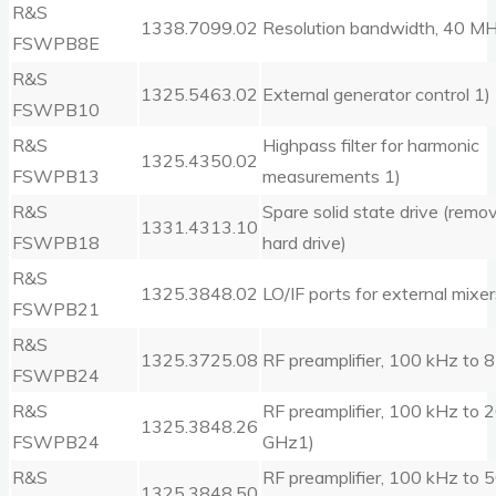
R&S
1338.7099.02
Resolution bandwidth, 40 MH
FSWPB8E
R&S
1325.5463.02
External generator control 1)
FSWPB10
R&S
Highpass filter for harmonic
1325.4350.02
FSWPB13
measurements 1)
R&S
Spare solid state drive (remo
1331.4313.10
FSWPB18
hard drive)
R&S
1325.3848.02
LO/IF ports for external mixer
FSWPB21
R&S
1325.3725.08
RF preamplifier, 100 kHz to 
FSWPB24
R&S
RF preamplifier, 100 kHz to 
1325.3848.26
FSWPB24
GHz1)
R&S
RF preamplifier, 100 kHz to 
1325.3848.50