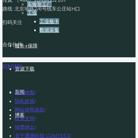
传真: （+86）10-68002107
实验室工厂
路线: 北京地铁2/6号线车公庄站H口
工业
工业板卡
扫码关注
数据采集
合作伙伴
服务+保障
回到顶部
资源下载
新闻
站点地图
/
隐私政策
/
网站使用条款
/
博客
联系支持
/
招贤纳士
/
关于通测科技 COMTEST
/