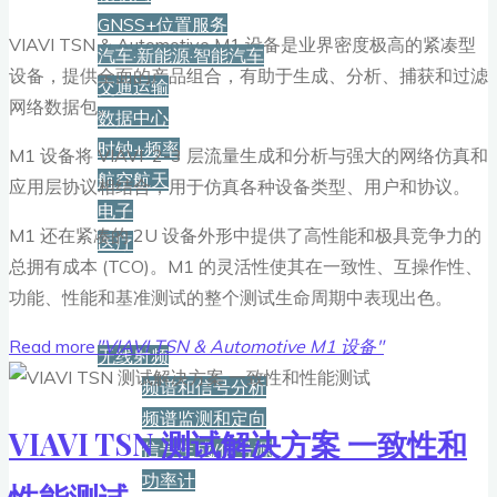
GNSS+位置服务
VIAVI TSN & Automotive M1 设备是业界密度极高的紧凑型
汽车·新能源·智能汽车
设备，提供全面的产品组合，有助于生成、分析、捕获和过滤
交通运输
网络数据包。
数据中心
时钟+频率
M1 设备将 VIAVI 2-3 层流量生成和分析与强大的网络仿真和
航空航天
应用层协议相结合，用于仿真各种设备类型、用户和协议。
电子
M1 还在紧凑的 2U 设备外形中提供了高性能和极具竞争力的
医疗
总拥有成本 (TCO)。M1 的灵活性使其在一致性、互操作性、
功能、性能和基准测试的整个测试生命周期中表现出色。
产品
Read more
"VIAVI TSN & Automotive M1 设备"
无线射频
频谱和信号分析
频谱监测和定向
VIAVI TSN 测试解决方案 一致性和
信号生成/信号源
功率计