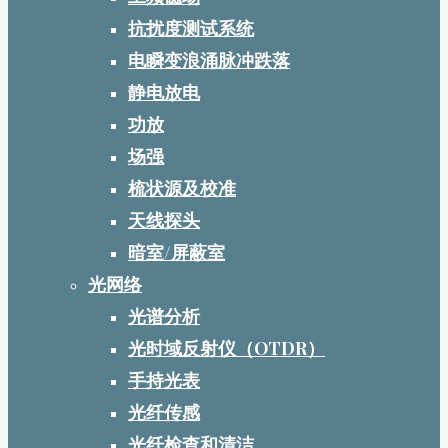
抗扰度测试系统
电瞬变浪涌脉冲跌落
静电放电
功放
场强
梳状源及校准
天线探头
暗室/屏蔽室
光网络
光谱分析
光时域反射仪（OTDR）
手持光表
光纤传感
光纤检查和清洁