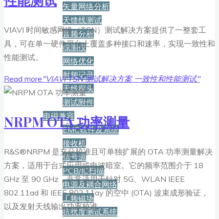
性能测试
矢量网络分析
天馈线测试
VIAVI 时间敏感网络（TSN）测试解决方案提供了一整套工
音频分析
具，可在单一硬件平台上覆盖多种接口和速率，实现一致性和
综测仪
性能测试。
网络优化
射频记录
Read more
"VIAVI TSN 测试解决方案 一致性和性能测试"
天线探头
测试附件
电磁兼容
NRPM OTA 功率测量
EMC软件及系统
接收机
R&S®NRPM 是充分校准且可单独扩展的 OTA 功率测量解决
信号源
方案，适用于台式应用或电波暗室。它的频率范围介于 18
PCB/IC扫描
GHz 至 90 GHz，非常适用于针对 5G、WLAN IEEE
电源及耦合网络
802.11ad 和 IEEE 802.11ay 的空中 (OTA) 波束成形验证，
工频磁场
以及发射天线输出功率校准。
抗扰度测试系统