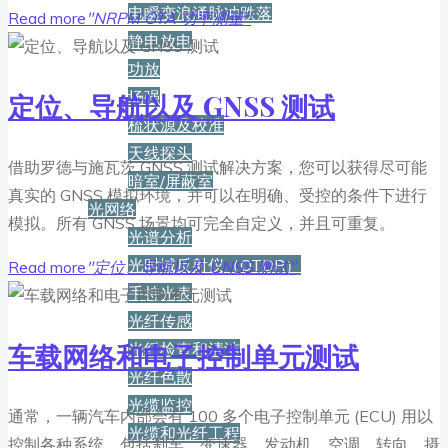
电瞬变浪涌脉冲跌落
Read more
"NRPM OTA 功率测量"
静电放电
功放
场强
定位、导航以及 GNSS 测试
梳状源及校准
天线探头
借助罗德与施瓦茨 GNSS 测试解决方案，您可以获得尽可能
暗室/屏蔽室
真实的 GNSS 模拟环境，并可以在明确、受控的条件下进行
光网络
模拟。所有 GNSS 场景均可完全自定义，并且可重复。
光谱分析
光时域反射仪（OTDR）
Read more
"定位、导航以及 GNSS 测试"
手持光表
光纤传感
车载网络和电子控制单元测试
光纤检查和清洁
光纤色散
光缆监控
通常，一辆汽车内部会有 100 多个电子控制单元 (ECU) 用以
光缆和光纤工程
控制各种系统，包括刹车、变速器、发动机、空调、转向、摄