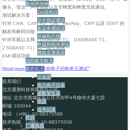
数据和传输
像头、雷达、声传感器以及非蜂窝和蜂窝无线通信。
2M误码仪
测试解决方案：
信令协议测试
针对 CAN、CAN-FD、LIN、FlexRay、CXPI 以及 SENT 的
多业务测试仪
触发和解码功能
存储和总线
针对车载以太网（100BASE-T1、1000BASE-T1、
数据和线缆测试
2.5GBASE-T1）的一致性测试
网络监测系统
EMI 调试功能
国防航空航天
Read more
"车载网络和电子控制单元测试"
通用电子
示波器
联系我们
电力电子仪表
北京通测科技有限责任公司
函数发生器
地址: 北京市西城区车公庄大街甲4号物华大厦七层
电源
邮编: 100044
信号记录
电话: （+86）10-88375588
时钟
技术热线: （+86）10-88375558
广播电视