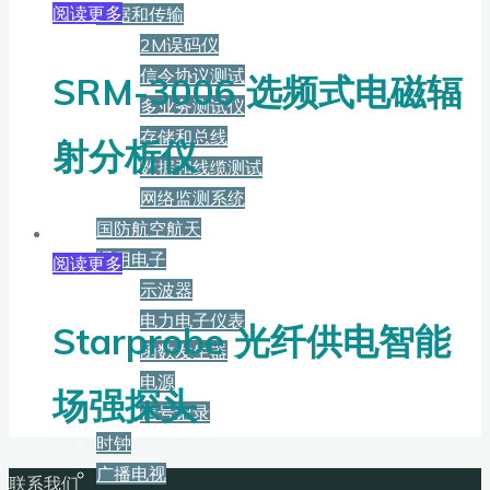
阅读更多
数据和传输
2M误码仪
信令协议测试
SRM-3006 选频式电磁辐
多业务测试仪
存储和总线
射分析仪
数据和线缆测试
网络监测系统
国防航空航天
通用电子
阅读更多
示波器
电力电子仪表
Starprobe 光纤供电智能
函数发生器
电源
场强探头
信号记录
时钟
广播电视
联系我们