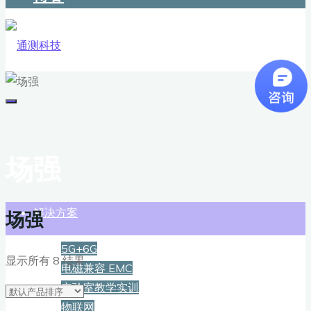
场强
首页
解决方案
场强
5G+6G
显示所有 8 结果
电磁兼容 EMC
实验室教学实训
物联网