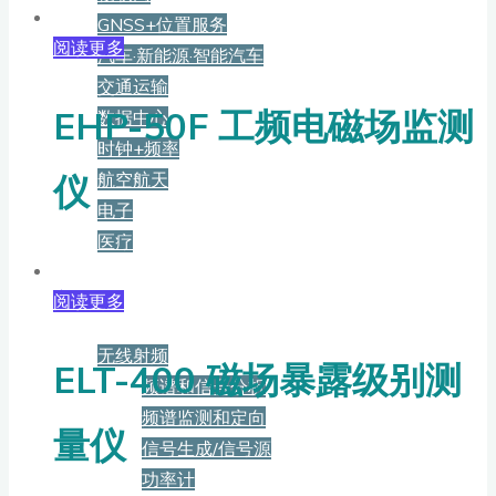
GNSS+位置服务
阅读更多
汽车·新能源·智能汽车
交通运输
EHP-50F 工频电磁场监测
数据中心
时钟+频率
航空航天
仪
电子
医疗
产品
阅读更多
无线射频
ELT-400 磁场暴露级别测
频谱和信号分析
频谱监测和定向
量仪
信号生成/信号源
功率计