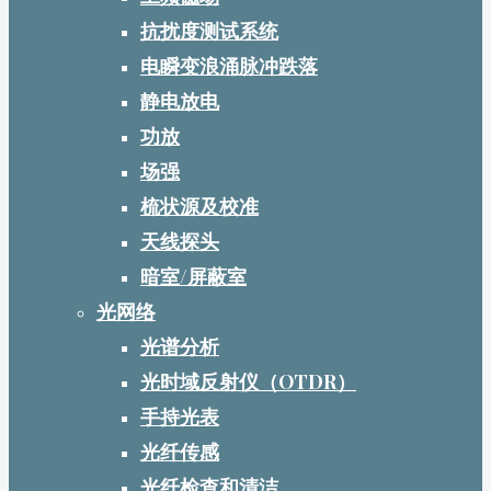
抗扰度测试系统
电瞬变浪涌脉冲跌落
静电放电
功放
场强
梳状源及校准
天线探头
暗室/屏蔽室
光网络
光谱分析
光时域反射仪（OTDR）
手持光表
光纤传感
光纤检查和清洁