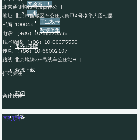
实验室工厂
北京通测科技有限责任公司
工业
地址: 北京市西城区车公庄大街甲4号物华大厦七层
工业板卡
邮编: 100044
数据采集
电话: （+86）10-88375588
技术热线: （+86）10-88375558
服务+保障
传真: （+86）10-68002107
路线: 北京地铁2/6号线车公庄站H口
资源下载
扫码关注
新闻
合作伙伴
博客
回到顶部