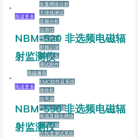
矢量网络分析
天馈线测试
阅读更多
音频分析
综测仪
NBM-520 非选频电磁辐
网络优化
射频记录
射监测仪
天线探头
测试附件
电磁兼容
EMC软件及系统
阅读更多
接收机
信号源
NBM-550 非选频电磁辐
PCB/IC扫描
电源及耦合网络
射监测仪
工频磁场
抗扰度测试系统