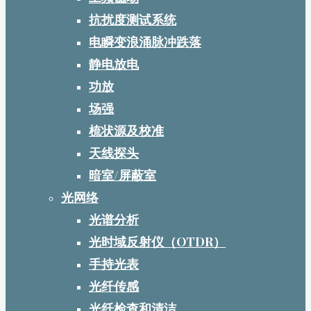
抗扰度测试系统
电瞬变浪涌脉冲跌落
静电放电
功放
场强
梳状源及校准
天线探头
暗室/屏蔽室
光网络
光谱分析
光时域反射仪（OTDR）
手持光表
光纤传感
光纤检查和清洁