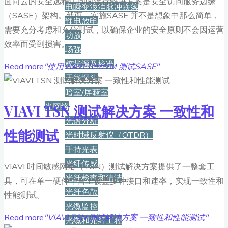
面向云的安全远程访问的流行解决方案是安全访问服务边缘
电瞬变浪涌脉冲跌落
（SASE）架构。然而，实施SASE 并不是想象中那么简单，
静电放电
需要充分考虑和充分测试，以确保企业的安全原则不会因运营
功放
效率而受到损害。
场强
梳状源及校准
Read more
"使用VIAVI TeraVM 测试SASE"
天线探头
暗室/屏蔽室
光网络
VIAVI TSN 测试解决方案 一致性和
光谱分析
性能测试
光时域反射仪（OTDR）
手持光表
光纤传感
VIAVI 时间敏感网络（TSN）测试解决方案提供了一整套工
光纤检查和清洁
具，可在单一硬件平台上覆盖多种接口和速率，实现一致性和
光纤色散
性能测试。
光缆监控
Read more
"VIAVI TSN 测试解决方案 一致性和性能测试"
光缆和光纤工程