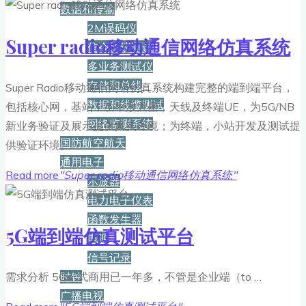
数据和传输
2M误码仪
Super radio移动通信网络仿真系统
信令协议测试
多业务测试仪
存储和总线
Super Radio移动通信网络仿真系统构建完整的端到端平台，
数据和线缆测试
包括核心网，基站，功率放大器，天线及终端UE，为5G/NB
网络监测系统
新业务验证及展示提供真实环境；为终端，小站开发及测试提
国防航空航天
供验证环境。
通用电子
Read more
"Super radio移动通信网络仿真系统"
示波器
电力电子仪表
函数发生器
5G端到端仿真测试平台
电源
信号记录
时钟
需求分析 5G正式商用已一年多，不管是企业端（to …
广播电视