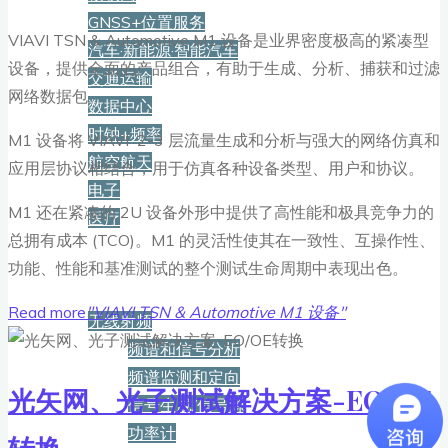
GNSS+位置服务
VIAVI TSN & Automotive M1 设备是业界密度极高的紧凑型
汽车·新能源·智能汽车
设备，提供全面的产品组合，有助于生成、分析、捕获和过滤
交通运输
网络数据包。
数据中心
时钟+频率
M1 设备将 VIAVI 2-3 层流量生成和分析与强大的网络仿真和
航空航天
应用层协议相结合，用于仿真各种设备类型、用户和协议。
电子
M1 还在紧凑的 2U 设备外形中提供了高性能和极具竞争力的
医疗
总拥有成本 (TCO)。M1 的灵活性使其在一致性、互操作性、
功能、性能和基准测试的整个测试生命周期中表现出色。
产品
Read more
"VIAVI TSN & Automotive M1 设备"
无线射频
频谱和信号分析
频谱监测和定向
光矢网、光子测试解决方案-EO/OE
信号生成/信号源
功率计