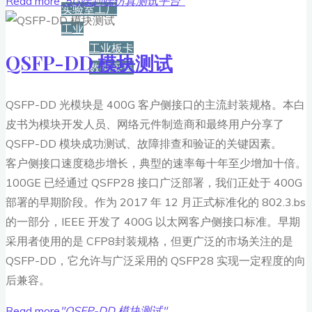
Read more
"5G端到端仿真测试平台"
实验室工厂
工业
工业板卡
QSFP-DD 模块测试
数据采集
服务+保障
QSFP-DD 光模块是 400G 客户侧接口的主流封装规格。本白
皮书为模块开发人员、网络元件制造商和最终用户分享了
QSFP-DD 模块成功测试、故障排查和验证的关键因素。
资源下载
客户侧接口速度稳步增长，典型的速率每十年至少增加十倍。
100GE 已经通过 QSFP28 接口广泛部署，我们正处于 400G
部署的早期阶段。作为 2017 年 12 月正式标准化的 802.3.bs
新闻
的一部分，IEEE 开发了 400G 以太网客户侧接口标准。早期
采用者使用的是 CFP8封装规格，但更广泛的市场关注的是
博客
QSFP-DD，它允许与广泛采用的 QSFP28 实现一定程度的向
后兼容。
Read more
"QSFP-DD 模块测试"