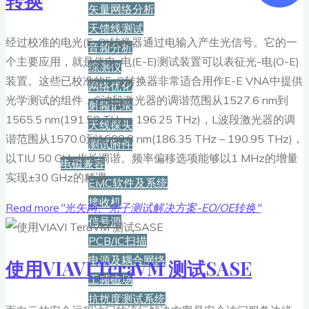
转换
矢量网络分析
天馈线测试
经过校准的电光(E-O)转换器通过电输入产生光信号。它的一
音频分析
个主要应用，就是使电-电(E-E)测试装置可以表征光-电(O-E)
综测仪
装置。这些已校准的E-O转换器非常适合用作E-E VNA中提供
网络优化
光学测试的组件，C波段激光器的调谐范围从1527.6 nm到
射频记录
1565.5 nm(191.50 THz – 196.25 THz)，L波段激光器的调
天线探头
谐范围从1570.0到1608.8 nm(186.35 THz – 190.95 THz)，
测试附件
以TIU 50 GHz步长调谐。频率偏移选项能够以1 MHz的增量
电磁兼容
实现±30 GHz的精调。
EMC软件及系统
接收机
Read more
"光矢网、光子测试解决方案-EO/OE转换"
信号源
PCB/IC扫描
电源及耦合网络
使用VIAVI TeraVM 测试SASE
工频磁场
抗扰度测试系统