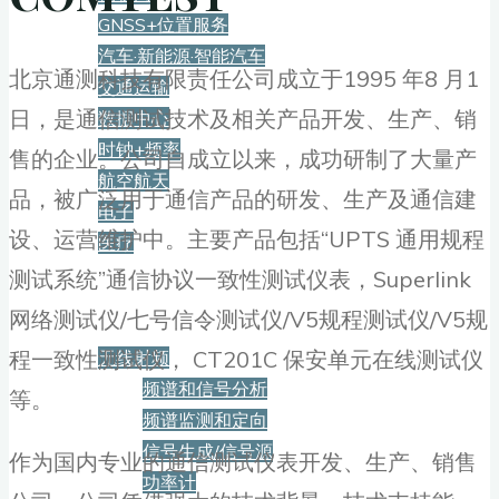
GNSS+位置服务
汽车·新能源·智能汽车
北京通测科技有限责任公司成立于1995 年8 月1
交通运输
日，是通信测试技术及相关产品开发、生产、销
数据中心
时钟+频率
售的企业。公司自成立以来，成功研制了大量产
航空航天
品，被广泛用于通信产品的研发、生产及通信建
电子
设、运营维护中。主要产品包括“UPTS 通用规程
医疗
测试系统”通信协议一致性测试仪表，Superlink
产品
网络测试仪/七号信令测试仪/V5规程测试仪/V5规
程一致性测试仪， CT201C 保安单元在线测试仪
无线射频
频谱和信号分析
等。
频谱监测和定向
信号生成/信号源
作为国内专业的通信测试仪表开发、生产、销售
功率计