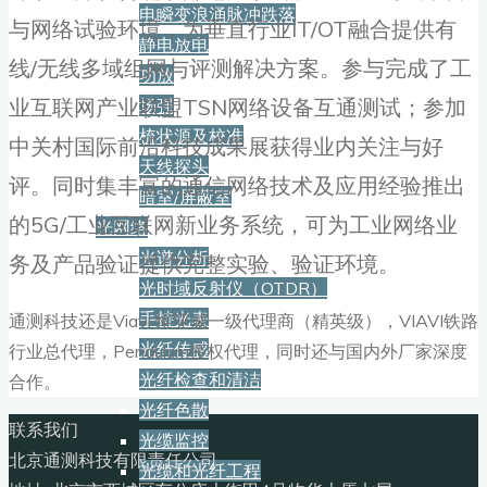
电瞬变浪涌脉冲跌落
与网络试验环境，为垂直行业IT/OT融合提供有
静电放电
线/无线多域组网与评测解决方案。参与完成了工
功放
业互联网产业联盟TSN网络设备互通测试；参加
场强
梳状源及校准
中关村国际前沿科技成果展获得业内关注与好
天线探头
评。同时集丰富的通信网络技术及应用经验推出
暗室/屏蔽室
的5G/工业互联网新业务系统，可为工业网络业
光网络
光谱分析
务及产品验证提供完整实验、验证环境。
光时域反射仪（OTDR）
手持光表
通测科技还是Viavi 维亚威一级代理商（精英级），VIAVI铁路
光纤传感
行业总代理，Pendulum授权代理，同时还与国内外厂家深度
光纤检查和清洁
合作。
光纤色散
联系我们
光缆监控
北京通测科技有限责任公司
光缆和光纤工程