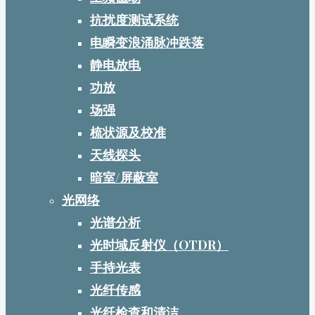
抗扰度测试系统
电瞬变浪涌脉冲跌落
静电放电
功放
场强
梳状源及校准
天线探头
暗室/屏蔽室
光网络
光谱分析
光时域反射仪（OTDR）
手持光表
光纤传感
光纤检查和清洁