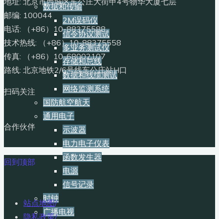
地址: 北京市西城区车公庄大街甲4号物华大厦七层
数据和传输
邮编: 100044
2M误码仪
电话: （+86）10-88375588
信令协议测试
技术热线: （+86）10-88375558
多业务测试仪
传真: （+86）10-68002107
存储和总线
路线: 北京地铁2/6号线车公庄站H口
数据和线缆测试
网络监测系统
扫码关注
国防航空航天
通用电子
合作伙伴
示波器
电力电子仪表
函数发生器
回到顶部
电源
信号记录
时钟
站点地图
/
广播电视
隐私政策
/