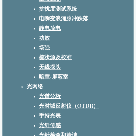
抗扰度测试系统
电瞬变浪涌脉冲跌落
静电放电
功放
场强
梳状源及校准
天线探头
暗室/屏蔽室
光网络
光谱分析
光时域反射仪（OTDR）
手持光表
光纤传感
光纤检查和清洁