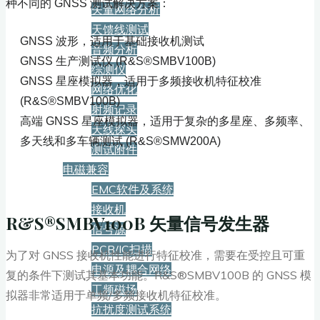
种不同的 GNSS 测试解决方案：
矢量网络分析
天馈线测试
GNSS 波形，适用于基础接收机测试
音频分析
GNSS 生产测试仪 (R&S®SMBV100B)
综测仪
GNSS 星座模拟器，适用于多频接收机特征校准
网络优化
(R&S®SMBV100B)
射频记录
高端 GNSS 星座模拟器，适用于复杂的多星座、多频率、
天线探头
多天线和多车辆测试 (R&S®SMW200A)
测试附件
电磁兼容
EMC软件及系统
接收机
R&S®SMBV100B 矢量信号发生器
信号源
PCB/IC扫描
为了对 GNSS 接收机性能进行特征校准，需要在受控且可重
电源及耦合网络
复的条件下测试其基本功能。R&S®SMBV100B 的 GNSS 模
工频磁场
拟器非常适用于单频/多频接收机特征校准。
抗扰度测试系统