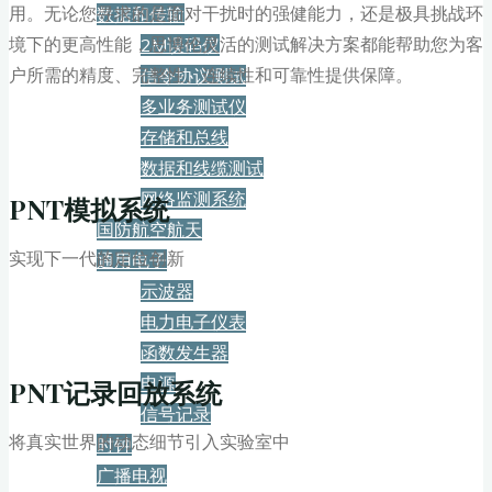
用。无论您寻求的是面对干扰时的强健能力，还是极具挑战环
数据和传输
境下的更高性能，思博伦灵活的测试解决方案都能帮助您为客
2M误码仪
户所需的精度、完整性、连续性和可靠性提供保障。
信令协议测试
多业务测试仪
存储和总线
数据和线缆测试
网络监测系统
PNT模拟系统
国防航空航天
实现下一代的定位创新
通用电子
示波器
电力电子仪表
函数发生器
电源
PNT记录回放系统
信号记录
将真实世界的动态细节引入实验室中
时钟
广播电视