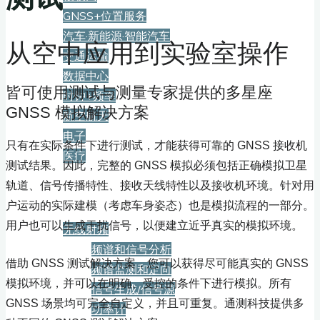
GNSS+位置服务
汽车·新能源·智能汽车
从空中应用到实验室操作
交通运输
数据中心
皆可使用测试与测量专家提供的多星座
时钟+频率
GNSS 模拟解决方案
航空航天
电子
只有在实际条件下进行测试，才能获得可靠的 GNSS 接收机
医疗
测试结果。因此，完整的 GNSS 模拟必须包括正确模拟卫星
轨道、信号传播特性、接收天线特性以及接收机环境。针对用
产品
户运动的实际建模（考虑车身姿态）也是模拟流程的一部分。
用户也可以生成干扰信号，以便建立近乎真实的模拟环境。
无线射频
频谱和信号分析
借助 GNSS 测试解决方案，您可以获得尽可能真实的 GNSS
频谱监测和定向
模拟环境，并可以在明确、受控的条件下进行模拟。所有
信号生成/信号源
GNSS 场景均可完全自定义，并且可重复。通测科技提供多
功率计