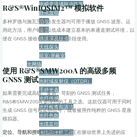
电瞬变浪涌脉冲跌落
R&S®WinIQSIM2™ 模拟软件
静电放电
功放
多种罗德与施瓦茨信号发生器均可用于播放 GNSS 波形。运
场强
用此方法，用户能够以低成本建立基本的单通道测试环境，以
梳状源及校准
便在 GNSS 接收机开发的早期阶段使用。
天线探头
暗室/屏蔽室
光网络
使用 R&S®SMW200A 的高级多频
光谱分析
GNSS 测试
光时域反射仪（OTDR）
手持光表
如果需要完成高级、复杂、苛刻的 GNSS 测试任务，
光纤传感
R&S®SMW200A 是理想的工具之选。这款仪器可用于同时
光纤检查和清洁
生成 GNSS 信号和其他信号，或者被用作纯粹的 GNSS 星座
光纤色散
模拟器。
光缆监控
定位、导航和授时（PNT）
技术正在驱动世界上先进的应
光缆和光纤工程