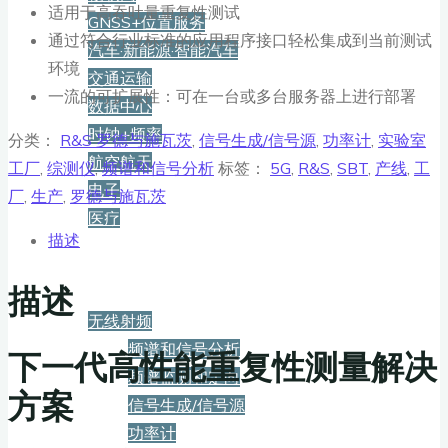
适用于高吞吐量重复性测试
GNSS+位置服务
通过符合行业标准的应用程序接口轻松集成到当前测试
汽车·新能源·智能汽车
环境
交通运输
一流的可扩展性：可在一台或多台服务器上进行部署
数据中心
时钟+频率
分类：
R&S 罗德与施瓦茨
,
信号生成/信号源
,
功率计
,
实验室
航空航天
工厂
,
综测仪
,
频谱和信号分析
标签：
5G
,
R&S
,
SBT
,
产线
,
工
电子
厂
,
生产
,
罗德与施瓦茨
医疗
描述
产品
描述
无线射频
频谱和信号分析
下一代高性能重复性测量解决
频谱监测和定向
方案
信号生成/信号源
功率计