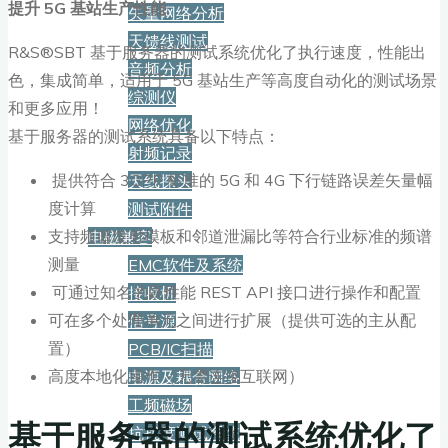
提升 5G 基站生产性能
矢量网络分析
天馈线测试
R&S®SBT 基于服务器的测试系统优化了执行速度，性能出
音频分析
色，集成简单，适用于 5G 基站生产等高度自动化的测试场景
综测仪
和更多应用！
网络优化
基于服务器的测试系统具备以下特点：
射频记录
提供符合 3GPP 标准的 5G 和 4G 下行链路误差矢量幅
天线探头
度计算​
测试附件
支持频谱发射模板和邻道泄漏比等符合行业标准的频谱
电磁兼容
测量
EMC软件及系统
可通过知名的高性能 REST API 接口进行操作和配置
接收机
可在多个处理单元之间进行扩展（提供可选的主从配
信号源
置）
PCB/IC扫描
高度本地化操作（无需连接互联网）
电源及耦合网络
工频磁场
基于服务器的测试系统优化了
抗扰度测试系统