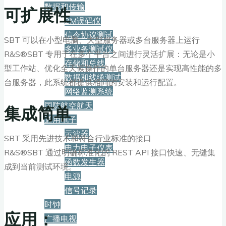
数据和传输
可扩展性
2M误码仪
信令协议测试
SBT 可以在小型电脑、大型服务器或多台服务器上运行
多业务测试仪
R&S®SBT 专用于在多个平台之间进行灵活扩展：无论是小
存储和总线
型工作站、优化全天候操作的单台服务器还是实现高性能的多
数据和线缆测试
台服务器，此系统都提供相同的安装和运行配置。
网络监测系统
国防航空航天
集成简单
通用电子
示波器
SBT 采用先进技术和符合行业标准的接口
电力电子仪表
R&S®SBT 通过明确标准化的 REST API 接口快速、无缝集
函数发生器
成到当前测试环境。
电源
信号记录
时钟
应用：
广播电视