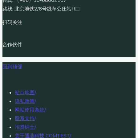
传真: （+86）10-68002107
路线: 北京地铁2/6号线车公庄站H口
扫码关注
合作伙伴
回到顶部
站点地图
/
隐私政策
/
网站使用条款
/
联系支持
/
招贤纳士
/
关于通测科技 COMTEST
/