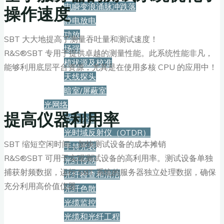
电瞬变浪涌脉冲跌落
操作速度
静电放电
功放
SBT 大大地提高了测量吞吐量和测试速度！
场强
R&S®SBT 专用于提供卓越的测量性能。此系统性能非凡，
梳状源及校准
能够利用底层平台资源，尤其是在使用多核 CPU 的应用中！
天线探头
暗室/屏蔽室
光网络
提高仪器利用率
光谱分析
光时域反射仪（OTDR）
SBT 缩短空闲时间，加快测试设备的成本摊销
手持光表
R&S®SBT 可用于实现测试设备的高利用率。测试设备单独
光纤传感
捕获射频数据，运行 SBT 系统的服务器独立处理数据，确保
光纤检查和清洁
充分利用高价值仪器
光纤色散
光缆监控
光缆和光纤工程