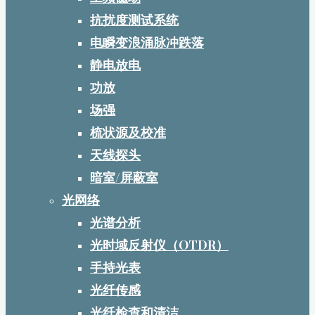
抗扰度测试系统
电瞬变浪涌脉冲跌落
静电放电
功放
场强
梳状源及校准
天线探头
暗室/屏蔽室
光网络
光谱分析
光时域反射仪（OTDR）
手持光表
光纤传感
光纤检查和清洁