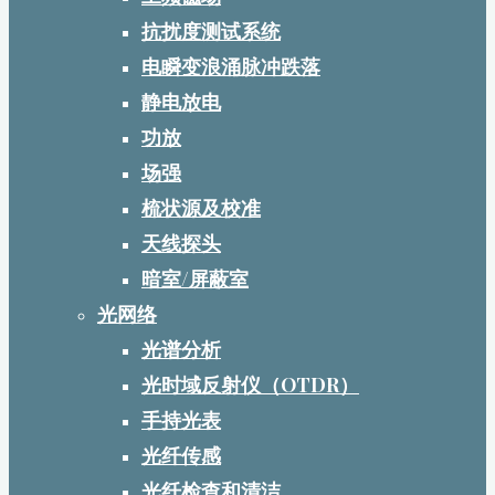
抗扰度测试系统
电瞬变浪涌脉冲跌落
静电放电
功放
场强
梳状源及校准
天线探头
暗室/屏蔽室
光网络
光谱分析
光时域反射仪（OTDR）
手持光表
光纤传感
光纤检查和清洁