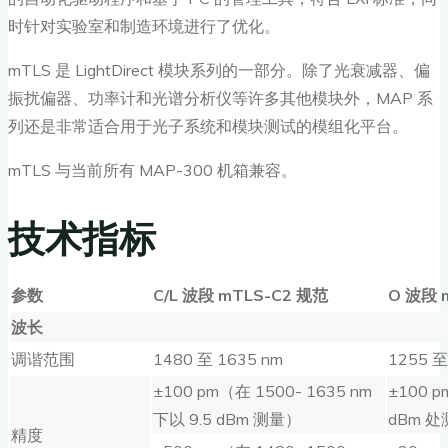
时针对实验室和制造环境进行了优化。
mTLS 是 LightDirect 模块系列的一部分。除了光衰减器、偏
振扰偏器、功率计和光谱分析仪等许多其他模块外，MAP 系
列还是非常适合用于光子系统和模块测试的模组化平台。
mTLS 与当前所有 MAP-300 机箱兼容。
技术指标
参数
C/L
波段
mTLS-C2
规范
O
波段
波长
调谐范围
1480 至 1635 nm
1255 至
±100 pm（在 1500- 1635 nm
±100
下以 9.5 dBm 测量）
dBm 
精度