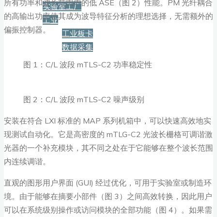
所有功率和波长范围内的低 ASE（图 2）性能。PM 光纤耦合
实验室工厂
的高输出功率使其成为波导特征分析的理想选择，无需额外的
工业
偏振控制器。
工业板卡
数据采集
图 1：C/L 波段 mTLS-C2 功率稳定性
服务+保障
图 2：C/L 波段 mTLS-C2 噪声级别
资源下载
安装在符合 LXI 标准的 MAP 系列机箱中，可以快速高效地实
现测试自动化。它是高密度的 mTLG-C2 光波长栅格可调谐激
新闻
光器的一个补充模块，其不同之处在于它能够在整个波长范围
内连续调谐。
博客
直观的图形用户界面 (GUI) 经过优化，可用于实验室或制造环
境。由于能够在摘要小部件（图 3）之间高效转换，因此用户
可以在系统级别操作或访问模块的全部功能（图 4）。如果需