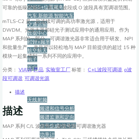
GNSS+位置服务
可靠的低噪声输出，在 C/L 波段或 O 波段具有宽调谐范围。
汽车·新能源·智能汽车
mTLS-C2 是一款连续可调的高功率激光源，适用于
交通运输
DWDM、光放大器和硅光子测试应用中的通用应用。作为
数据中心
MAP 系列的一部分，可调谐激光器非常适合用于研发、NPI
时钟+频率
和批量生产， 并且可以轻松地与 MAP 目前提供的超过 15 种
航空航天
模块一起集成到一系列不同的应用中。
电子
医疗
分类：
VIAVI
,
产品
,
实验室工厂
标签：
C+L波段可调谐
,
o波
段可调谐
,
可调谐光源
产品
描述
无线射频
描述
频谱和信号分析
频谱监测和定向
信号生成/信号源
MAP 系列 C/L 波段和 O 波段连续可调谐激光器
功率计