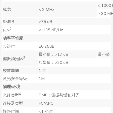
≤ 100
线宽
< 2 MHz
≥ 30
SMSR
>75 dB
2
<-135 dB/Hz
RIN
功率平坦度
步进时
±0.25dB
最小值：>17 dB
最小值：>
3
偏振消光比
典型值：>20 dB
校准周期
1 年
激光安全等级
1M
物理
/
环境
4
PMF；偏振与慢轴对齐
光纤类型
连接器类型
FC/APC
预热时间
<1 小时