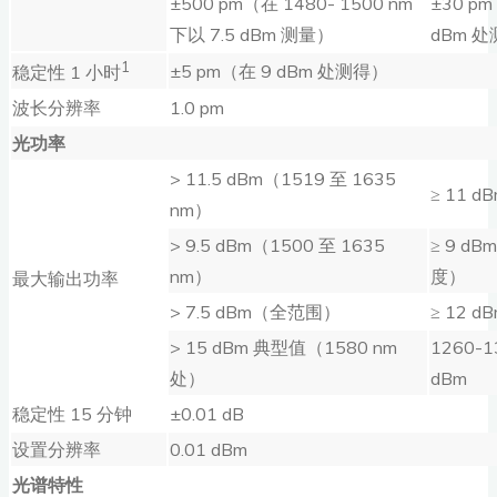
±500 pm（在 1480- 1500 nm
±30 p
下以 7.5 dBm 测量）
dBm 
1
±5 pm（在 9 dBm 处测得）
稳定性 1 小时
波长分辨率
1.0 pm
光功率
> 11.5 dBm（1519 至 1635
≥ 11 
nm）
> 9.5 dBm（1500 至 1635
≥ 9 
nm）
度）
最大输出功率
> 7.5 dBm（全范围）
≥ 12 d
> 15 dBm 典型值（1580 nm
1260-1
处）
dBm
稳定性 15 分钟
±0.01 dB
设置分辨率
0.01 dBm
光谱特性