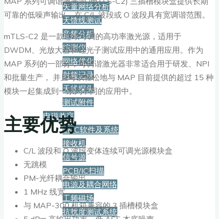
MAP 系列可调谐激光源 (mTLS-C2) 三插槽模块盒提供长期
矢量网络分析
可靠的低噪声输出，在 C/L 波段或 O 波段具有宽调谐范围。
天馈线测试
音频分析
mTLS-C2 是一款连续可调的高功率激光源，适用于
综测仪
DWDM、光放大器和硅光子测试应用中的通用应用。作为
网络优化
MAP 系列的一部分，可调谐激光器非常适合用于研发、NPI
射频记录
和批量生产， 并且可以轻松地与 MAP 目前提供的超过 15 种
天线探头
模块一起集成到一系列不同的应用中。
测试附件
电磁兼容
主要优势
EMC软件及系统
接收机
C/L 波段和 O 波段变体连续可调光源模块盒
信号源
无跳模
PCB/IC扫描
PM-光纤耦合输出
电源及耦合网络
1 MHz 线宽
工频磁场
与 MAP-300 机箱兼容的 3 插槽模块盒
抗扰度测试系统
5 dBm 高输出功率，低 ASE 本底噪声