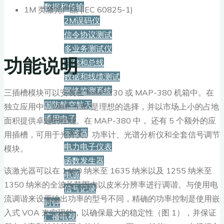
数据和传输
1M 类激光产品 (IEC 60825-1)
2M误码仪
信令协议测试
多业务测试仪
功能说明
存储和总线
数据和线缆测试
网络监测系统
三插槽模块可以安装在 MAP-330 或 MAP-380 机箱中。在
国防航空航天
独立应用中，MAP-330 是理想的选择，并以市场上小的占地
通用电子
面积提供卓越的性能。在 MAP-380 中， 还有 5 个额外的应
示波器
用插槽，可用于光开关、功率计、光谱分析仪和全套信号调节
电力电子仪表
模块。
函数发生器
该激光器可以在 1480 纳米至 1635 纳米以及 1255 纳米至
电源
1350 纳米的全波长范围内以皮米分辨率进行调谐。与使用电
信号记录
流调谐来设置输出功率的型号不同，精确的功率控制是使用嵌
时钟
入式 VOA 来实现的，以确保最大的稳定性（图 1），并保证
广播电视