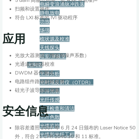
电瞬变浪涌脉冲跌落
扫频和设置操作
静电放电
符合 LXI 标准的 IVI 驱动程序
功放
场强
应用
梳状源及校准
天线探头
光放大器测试（增益和噪声系数）
暗室/屏蔽室
光通道监控器校准
光网络
DWDM 器件测试
光谱分析
电路组件路径损耗校准
光时域反射仪（OTDR）
硅光子波导损耗测量
手持光表
光纤传感
安全信息
光纤检查和清洁
光纤色散
光缆监控
除容差遵照 2007 年 6 月 24 日颁布的 Laser Notice 50
光缆和光纤工程
外，符合 21 CFR 1040.10 和 11 标准。