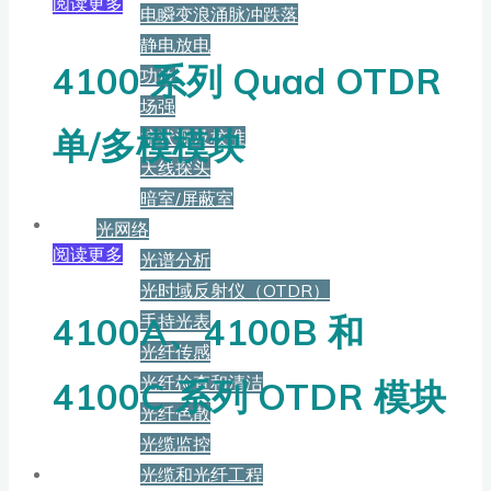
阅读更多
电瞬变浪涌脉冲跌落
静电放电
4100 系列 Quad OTDR
功放
场强
单/多模模块
梳状源及校准
天线探头
暗室/屏蔽室
光网络
阅读更多
光谱分析
光时域反射仪（OTDR）
4100A、4100B 和
手持光表
光纤传感
光纤检查和清洁
4100C 系列 OTDR 模块
光纤色散
光缆监控
光缆和光纤工程