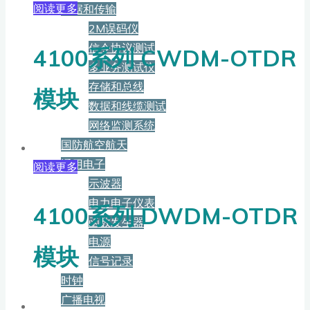
阅读更多
数据和传输
2M误码仪
信令协议测试
4100系列 CWDM-OTDR
多业务测试仪
存储和总线
模块
数据和线缆测试
网络监测系统
国防航空航天
通用电子
阅读更多
示波器
电力电子仪表
4100系列 DWDM-OTDR
函数发生器
电源
模块
信号记录
时钟
广播电视