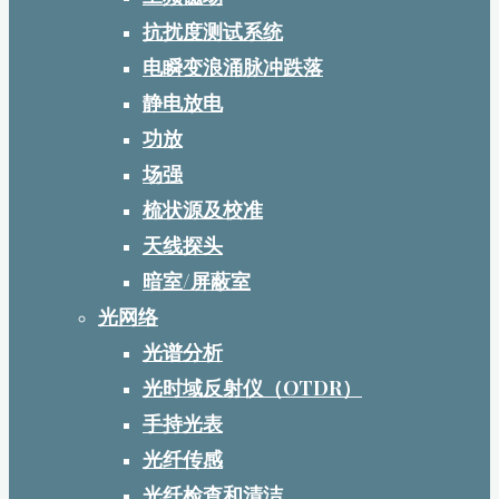
抗扰度测试系统
电瞬变浪涌脉冲跌落
静电放电
功放
场强
梳状源及校准
天线探头
暗室/屏蔽室
光网络
光谱分析
光时域反射仪（OTDR）
手持光表
光纤传感
光纤检查和清洁