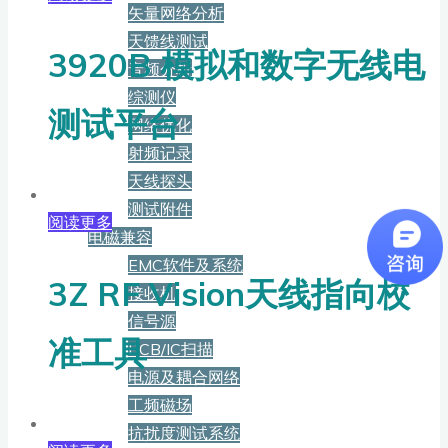
矢量网络分析
天馈线测试
3920B 模拟和数字无线电
音频分析
综测仪
测试平台
网络优化
射频记录
天线探头
测试附件
阅读更多
电磁兼容
EMC软件及系统
3Z RF Vision天线指向校
接收机
信号源
准工具
PCB/IC扫描
电源及耦合网络
工频磁场
抗扰度测试系统