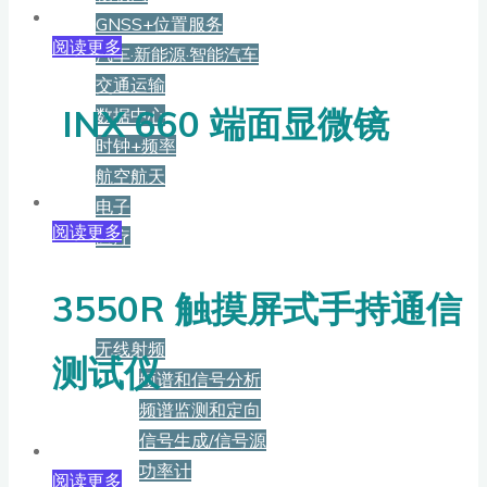
GNSS+位置服务
阅读更多
汽车·新能源·智能汽车
交通运输
INX 660 端面显微镜
数据中心
时钟+频率
航空航天
电子
阅读更多
医疗
产品
3550R 触摸屏式手持通信
无线射频
测试仪
频谱和信号分析
频谱监测和定向
信号生成/信号源
功率计
阅读更多