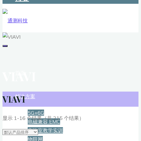
VIAVI
首页
解决方案
VIAVI
5G+6G
显示 1-16 个结果（共 215 个结果）
电磁兼容 EMC
实验室教学实训
物联网