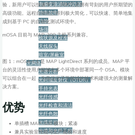
电瞬变浪涌脉冲跌落
验，新用户可以快速学习，同时它还拥有苛刻的用户所期望的
静电放电
高级功能。远程自动化已得到极大简化，可以快速、简单地集
功放
成到基于 PC 的自动化测试环境中。
场强
mOSA 目前与 MAP-300 主机系列兼容。
梳状源及校准
天线探头
暗室/屏蔽室
图 1：mOSA-C1 是 MAP LightDirect 系列的成员。MAP 平
光网络
台的灵活性使用户能够在多个环境中部署同一个 OSA。模块
光谱分析
可以组合在一起，为电信光子学领域的技术构建强大的测量解
光时域反射仪（OTDR）
决方案。
手持光表
光纤传感
优势
光纤检查和清洁
光纤色散
光缆监控
单插槽 MAP-300 模块；紧凑
光缆和光纤工程
兼具实验室性能与生产规模和速度