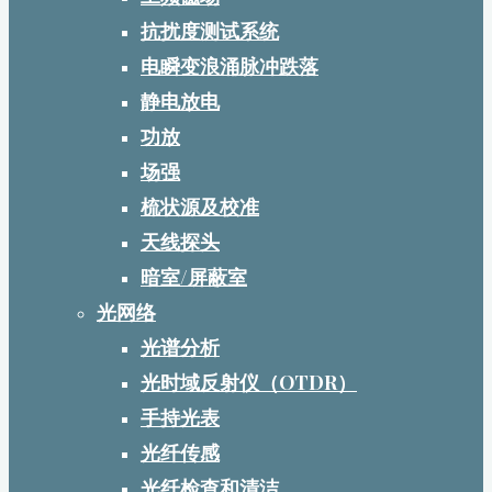
抗扰度测试系统
电瞬变浪涌脉冲跌落
静电放电
功放
场强
梳状源及校准
天线探头
暗室/屏蔽室
光网络
光谱分析
光时域反射仪（OTDR）
手持光表
光纤传感
光纤检查和清洁