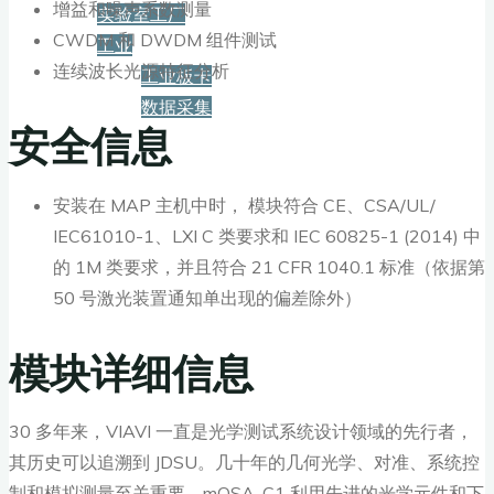
增益和噪声系数测量
实验室工厂
CWDM 和 DWDM 组件测试
工业
连续波长光源特征分析
工业板卡
数据采集
安全信息
服务+保障
安装在 MAP 主机中时， 模块符合 CE、CSA/UL/
IEC61010-1、LXI C 类要求和 IEC 60825-1 (2014) 中
资源下载
的 1M 类要求，并且符合 21 CFR 1040.1 标准（依据第
50 号激光装置通知单出现的偏差除外）
新闻
模块详细信息
博客
30 多年来，VIAVI 一直是光学测试系统设计领域的先行者，
其历史可以追溯到 JDSU。几十年的几何光学、对准、系统控
制和模拟测量至关重要。mOSA-C1 利用先进的光学元件和下