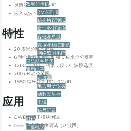
数据和传输
灵活的分析功能许可
2M误码仪
嵌入式波长校准工件
信令协议测试
特性
多业务测试仪
存储和总线
数据和线缆测试
20 皮米分辨率带宽
网络监测系统
6 秒全量程测量时间和 1 皮米全分辨率
国防航空航天
1260 至 1660 纳米，仅 C/L 波段选项
通用电子
>60 dB 动态范围
示波器
1550 纳米处为 PDL 0.2 dB
电力电子仪表
函数发生器
应用
电源
信号记录
DWDM 相干模块测试
时钟
IEEE 客户端模块测试（O 波段）
广播电视