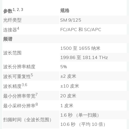
1, 2, 3
规格
参数
光纤类型
SM 9/125
4
FC/APC 和 SC/APC
连接器
频谱
1500 至 1655 纳米
波长范围
199.86 至 181.14 THz
波长分辨率精度
5%
5
±2 皮米
波长可重复性
3,6
±10 皮米
波长精度
7
20 皮米
最小分辨率带宽
8
1 皮米
最小采样分辨率
1.6 秒 （单一扫频）
扫频时间（全波长范围）
10.6 秒 （平均 10 倍）