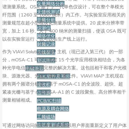
矢量网络分析
谱测量系统。OSA 基于下一代单色仪设计，可在整个单模光
天馈线测试
纤范围（1260 至 1660 纳米）内工作。与实验室应用相关的
音频分析
测量规范在超小型模块化测量系统中提供。20 皮米分辨率带
综测仪
宽，加上 1.6 秒、大于 400 纳米的测量扫描，使该 OSA 既可
网络优化
以在实验室运行，也可以在生产线上运行。
射频记录
作为 VIAVI Solutions MAP 主机（现已进入第三代） 的一部
天线探头
分，mOSA-C1 可以与超过 15 个光学应用模块相结合，为各
测试附件
种光学电信技术提供完整的解决方案。这包括相干和客户光模
电磁兼容
块、源激光器、光放大器和无源元件。VIAVI MAP 主机现在
EMC软件及系统
拥有两个频谱分析仪。基于 mOSA-C1 的全波段、超快、超
接收机
紧凑光栅与基于 mHROSA-A1 的 C 波段聚焦、高分辨率相干
信号源
测量相辅相成。
PCB/IC扫描
电源及耦合网络
工频磁场
抗扰度测试系统
可通过网络访问的简单直观的图形用户界面重新定义了用户体