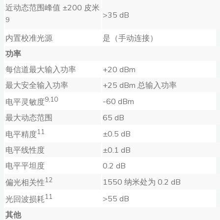
近动态范围峰值 ±200 皮米
>35 dB
9
内置校准光源
是（手动连接）
功率
每信道最大输入功率
+20 dBm
最大安全输入功率
+25 dBm 总输入功率
9,10
-60 dBm
电平灵敏度
最大动态范围
65 dB
11
±0.5 dB
电平精度
电平线性度
±0.1 dB
电平平坦度
0.2 dB
12
1550 纳米处为 0.2 dB
偏光相关性
11
>55 dB
光回波损耗
其他