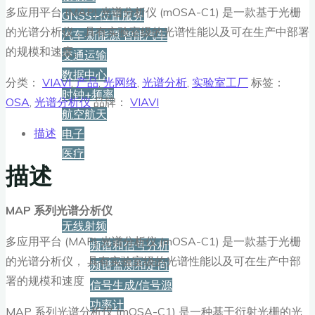
多应用平台 (MAP) 光谱分析仪 (mOSA-C1) 是一款基于光栅
GNSS+位置服务
的光谱分析仪，具有实验室级的光谱性能以及可在生产中部署
汽车·新能源·智能汽车
的规模和速度。
交通运输
数据中心
分类：
VIAVI
,
产品
,
光网络
,
光谱分析
,
实验室工厂
标签：
时钟+频率
OSA
,
光谱分析仪
品牌：
VIAVI
航空航天
描述
电子
医疗
描述
产品
MAP
系列光谱分析仪
无线射频
多应用平台 (MAP) 光谱分析仪 (mOSA-C1) 是一款基于光栅
频谱和信号分析
的光谱分析仪， 具有实验室级的光谱性能以及可在生产中部
频谱监测和定向
署的规模和速度
信号生成/信号源
功率计
MAP 系列光谱分析仪 (mOSA-C1) 是一种基于衍射光栅的光