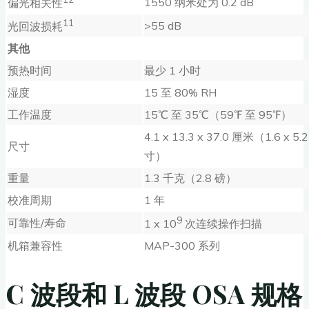
1550 纳米处为 0.2 dB
偏光相关性
11
>55 dB
光回波损耗
其他
预热时间
最少 1 小时
湿度
15 至 80% RH
工作温度
15℃ 至 35℃（59℉ 至 95℉）
4.1 x 13.3 x 37.0 厘米（1.6 x 5.
尺寸
寸）
重量
1.3 千克（2.8 磅）
校准周期
1 年
9
可靠性/寿命
1 x 10
次连续操作扫描
机箱兼容性
MAP-300 系列
C 波段和 L 波段 OSA 规格