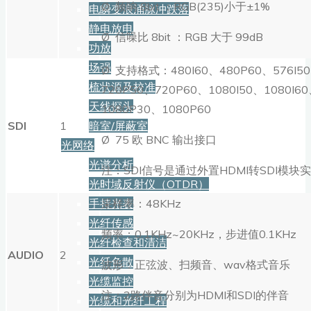
Ø 频响 8bit ：RGB(235)小于±1%
电瞬变浪涌脉冲跌落
静电放电
Ø 信噪比 8bit ：RGB 大于 99dB
功放
场强
Ø 支持格式：480I60、480P60、576I5
梳状源及校准
720P50、720P60、1080I50、1080I6
天线探头
1080P30、1080P60
暗室/屏蔽室
SDI
1
Ø 75 欧 BNC 输出接口
光网络
光谱分析
注：SDI信号是通过外置HDMI转SDI模块
光时域反射仪（OTDR）
手持光表
采样率：48KHz
光纤传感
频率：0.1KHz~20KHz，步进值0.1KHz
光纤检查和清洁
AUDIO
2
光纤色散
波形：正弦波、扫频音、wav格式音乐
光缆监控
注：2路伴音分别为HDMI和SDI的伴音
光缆和光纤工程