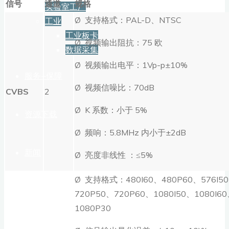
信号
通道
规格
实验室工厂
Ø 支持格式：PAL-D、NTSC
工业
工业板卡
Ø 视频输出阻抗：75 欧
数据采集
Ø 视频输出电平：1Vp-p±10%
服务+保障
Ø 视频信噪比：70dB
CVBS
2
Ø K 系数：小于 5%
资源下载
Ø 频响：5.8MHz 内小于±2dB
新闻
Ø 亮度非线性 ：≤5%
Ø 支持格式：480I60、480P60、576I5
博客
720P50、720P60、1080I50、1080I6
1080P30