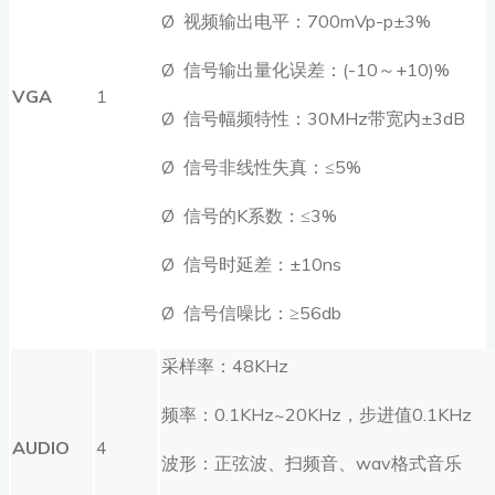
Ø 视频输出电平：700mVp-p±3%
Ø 信号输出量化误差：(-10～+10)%
VGA
1
Ø 信号幅频特性：30MHz带宽内±3dB
Ø 信号非线性失真：≤5%
Ø 信号的K系数：≤3%
Ø 信号时延差：±10ns
Ø 信号信噪比：≥56db
采样率：48KHz
频率：0.1KHz~20KHz，步进值0.1KHz
AUDIO
4
波形：正弦波、扫频音、wav格式音乐