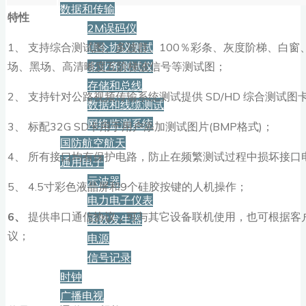
数据和传输
特性
2M误码仪
信令协议测试
1、 支持综合测试图、多波群、100％彩条、灰度阶梯、白窗
多业务测试仪
场、黑场、高清晰度五阶梯波信号等测试图；
存储和总线
2、 支持针对公路视频传输系统测试提供 SD/HD 综合测试图
数据和线缆测试
网络监测系统
3、 标配32G SD卡用于用户添加测试图片(BMP格式)；
国防航空航天
4、 所有接口均有保护电路，防止在频繁测试过程中损坏接口
通用电子
示波器
5、 4.5寸彩色液晶屏和9个硅胶按键的人机操作；
电力电子仪表
6、
提供串口通信协议，可与其它设备联机使用，也可根据客
函数发生器
议；
电源
信号记录
时钟
广播电视