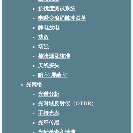
抗扰度测试系统
电瞬变浪涌脉冲跌落
静电放电
功放
场强
梳状源及校准
天线探头
暗室/屏蔽室
光网络
光谱分析
光时域反射仪（OTDR）
手持光表
光纤传感
光纤检查和清洁