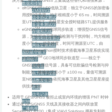
决方案，在 GPS/GNSS 上集成这些替代和增强来源：
数据和传输
SM
altGNSS
LEO低轨卫星：独立于GNSS的加密备
2M误码仪
用授时信号源，均方根精度小于 65 ns，时间溯源
信令协议测试
至UTC/NIST，由铱星安全授时链路STL提供服务
多业务测试仪
SM
eGNSS
GEO地球同步轨道：增强型GNSS信号
存储和总线
源，支持可信卫星欺骗检测与干扰抑制，均方根精
数据和线缆测试
度小于 5 ns超高精度，时间可溯源至UTC，由
网络监测系统
Fugro AtomiChon授时技术搭载海事卫星系统实现
国防航空航天
SM
altGNSS
GEO地球同步轨道型 ——独立于
通用电子
GNSS的备用信号源，具备可信欺骗信号检测与抑
示波器
制能力，峰峰值误差小于 ±100 ns，量值可溯源
电力电子仪表
至NIST，由Fugro依托海事卫星及其他卫星星座提
函数发生器
供技术支持
电源
信号记录
适用于 GPS/GNSS 被拒止或室内环境的增强 PNT 时钟
时钟
通过在 GPS/GNSS 天线及其接收器之间内联放置
广播电视
SecurePNT 6200（集成 VIAVI Solutions 拥有专利的