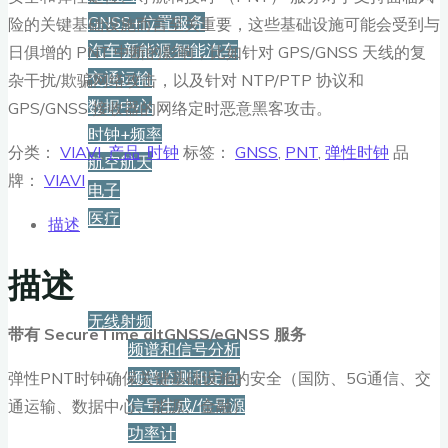
GNSS+位置服务
险的关键基础设施而言至关重要，这些基础设施可能会受到与
汽车·新能源·智能汽车
日俱增的 PNT 中断的影响，比如针对 GPS/GNSS 天线的复
交通运输
杂干扰/欺骗网络攻击，以及针对 NTP/PTP 协议和
数据中心
GPS/GNSS 接收器的网络定时恶意黑客攻击。
时钟+频率
分类：
VIAVI
,
产品
,
时钟
标签：
GNSS
,
PNT
,
弹性时钟
品
航空航天
牌：
VIAVI
电子
医疗
描述
产品
描述
无线射频
带有
SecureTime altGNSS/eGNSS
服务
频谱和信号分析
频谱监测和定向
弹性PNT时钟确保关键基础设施的安全（国防、5G通信、交
信号生成/信号源
通运输、数据中心、能源、金融）
功率计