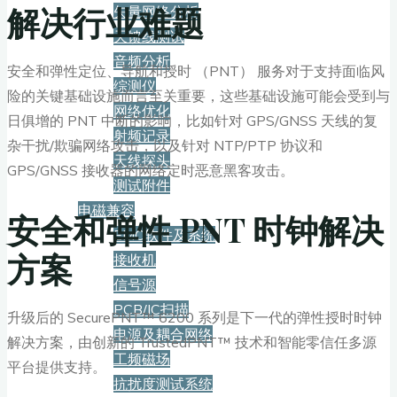
解决行业难题
矢量网络分析
天馈线测试
音频分析
安全和弹性定位、导航和授时 （PNT） 服务对于支持面临风
综测仪
险的关键基础设施而言至关重要，这些基础设施可能会受到与
网络优化
日俱增的 PNT 中断的影响，比如针对 GPS/GNSS 天线的复
射频记录
杂干扰/欺骗网络攻击，以及针对 NTP/PTP 协议和
天线探头
GPS/GNSS 接收器的网络定时恶意黑客攻击。
测试附件
电磁兼容
安全和弹性 PNT 时钟解决
EMC软件及系统
方案
接收机
信号源
PCB/IC扫描
升级后的 SecurePNT™ 6200 系列是下一代的弹性授时时钟
电源及耦合网络
解决方案，由创新的 TrustedPNT™ 技术和智能零信任多源
工频磁场
平台提供支持。
抗扰度测试系统