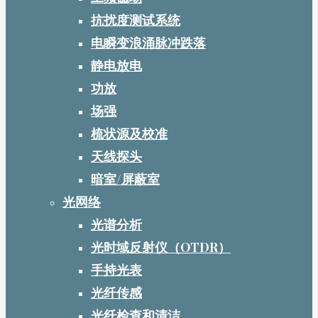
抗扰度测试系统
电瞬变浪涌脉冲跌落
静电放电
功放
场强
梳状源及校准
天线探头
暗室/屏蔽室
光网络
光谱分析
光时域反射仪（OTDR）
手持光表
光纤传感
光纤检查和清洁