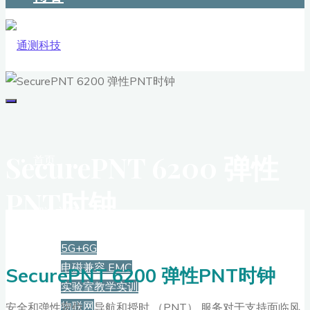
SecurePNT 6200 弹性
首页
PNT时钟
解决方案
5G+6G
电磁兼容 EMC
SecurePNT 6200 弹性PNT时钟
实验室教学实训
物联网
安全和弹性定位、导航和授时 （PNT） 服务对于支持面临风