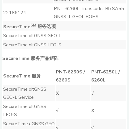
PNT-6260L Transcoder Rb SA55
22186124
GNSS-T GEOL ROHS
SM
SecureTime
服务选项
SecureTime altGNSS GEO-L
SecureTime altGNSS LEO-S
SecureTime
服务产品矩阵
PNT-6250S /
PNT-6250L /
SecureTime
服务
6260S
6260L
SecureTime altGNSS
X
√
GEO-L Service
SecureTime altGNSS
√
X
LEO-S
SecureTIme eGNSS GEO
√
√