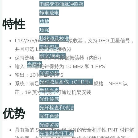
电瞬变浪涌脉冲跌落
静电放电
特性
功放
场强
梳状源及校准
L1/2/3/5/6+PPP GNSS 接收器，支持 GEO 卫星信号，
天线探头
并且可选 LEO STL 接收器
暗室/屏蔽室
保持选项：DOCXO 或 铷振荡器（内部）
光网络
输入：外部铯钟保持为 10 MHz 和 1 PPS
光谱分析
输出：10 MHz/1 PPS
光时域反射仪（OTDR）
系统：满足 PRTC-A ITU-T G.8272 规格，NEBS 认
手持光表
证，19 英寸半宽，可通过机架安装
光纤传感
光纤检查和清洁
优势
光纤色散
光缆监控
具有新的 SecureTime℠ 服务的安全和弹性 PNT 时钟解
光缆和光纤工程