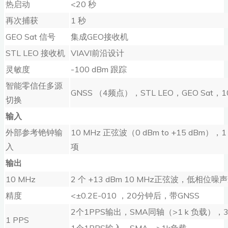
热启动
<20 秒
再次捕获
1 秒
GEO Sat 信号
集成GEO接收机
STL LEO 接收机
VIAVI前沿设计
灵敏度
-100 dBm 跟踪
智能零信任多源
GNSS （4频点），STL LEO，GEO Sat，1
切换
输入
外部参考铯钟输
10 MHz 正弦波（0 dBm to +15 dBm），1
入
项
输出
10 MHz
2 个 +13 dBm 10 MHz正弦波，低相位噪
精度
<±0.2E-010 ，20分钟后，带GNSS
2个1PPS输出，SMA同轴（>1 k 负载），3.
1 PPS