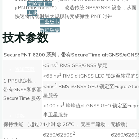
实验室工厂
μPNTranscoder™），改造传统 GPS/GNSS 设备，从而
工业
快速将传统时钟大规模转变成弹性 PNT 时钟
工业板卡
数据采集
技术参数
服务+保障
SecurePNT 6200
系列，带有
SecureTime altGNSS/eGN
1
<5 ns
RMS GPS/GNSS 锁定
资源下载
1
<65 ns
RMS altGNSS LEO 锁定至铱星的
1 PPS稳定性，
1
<5ns
RMS eGNSS GEO 锁定至Fugro Ato
带有GNSS和多源
新闻
星服务
SecureTime 服务
1
<100 ns
峰峰值altGNSS GEO 锁定至Fugro 
事卫星服务
博客
保持性能 （超过24小时 @ 25°C， 无空气流动，无移动）
2
6250/6250S
6260/6260