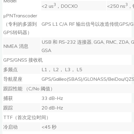
Model
3
3
<2 us
，DOCXO
<250 ns
，
μPNTranscoder
（专利的多源到
GPS L1 C/A RF 输出信号以改造传统GPS
GPS转码器）
USB 和 RS-232 连接器, GGA, RMC, ZDA, G
NMEA 消息
GSA
GPS/GNSS 接收机
多频点
L1， L2， L3， L5
导航星座
GPS/Galileo(SBAS)/GLONASS/BeiDou/QZ
跟踪性能 （C/No 阈值）
捕获
33 dB-Hz
跟踪
20 dB-Hz
TTF（首次定位时间）
冷启动
<45 秒