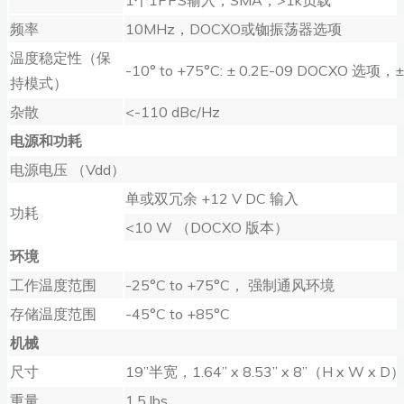
1个1PPS输入，SMA，>1k负载
频率
10MHz，DOCXO或铷振荡器选项
温度稳定性（保
-10° to +75°C: ± 0.2E-09 DOCXO 选项
持模式）
杂散
<-110 dBc/Hz
电源和功耗
电源电压 （Vdd）
单或双冗余 +12 V DC 输入
功耗
<10 W （DOCXO 版本）
环境
工作温度范围
-25°C to +75°C， 强制通风环境
存储温度范围
-45°C to +85°C
机械
尺寸
19”半宽，1.64” x 8.53” x 8”（H x W x D
重量
1.5 lbs