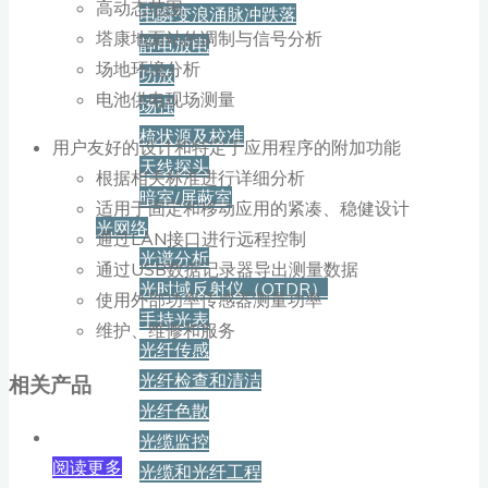
高动态范围
电瞬变浪涌脉冲跌落
塔康地面站的调制与信号分析
静电放电
场地环境分析
功放
电池供电现场测量
场强
梳状源及校准
用户友好的设计和特定于应用程序的附加功能
天线探头
根据相关标准进行详细分析
暗室/屏蔽室
适用于固定和移动应用的紧凑、稳健设计
光网络
通过LAN接口进行远程控制
光谱分析
通过USB数据记录器导出测量数据
光时域反射仪（OTDR）
使用外部功率传感器测量功率
手持光表
维护、维修和服务
光纤传感
光纤检查和清洁
相关产品
光纤色散
光缆监控
阅读更多
光缆和光纤工程