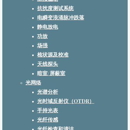
抗扰度测试系统
电瞬变浪涌脉冲跌落
静电放电
功放
场强
梳状源及校准
天线探头
暗室/屏蔽室
光网络
光谱分析
光时域反射仪（OTDR）
手持光表
光纤传感
光纤检查和清洁