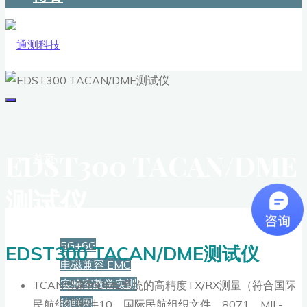
EDST300 TACAN/DME
首页
测试仪
解决方案
5G+6G
EDST300 TACAN/DME测试仪
电磁兼容 EMC
实验室教学实训
TCAN塔康和DME系统的高精度TX/RX测量（符合国际
物联网
民航组织附件10，国际民航组织文件。8071、MIL-