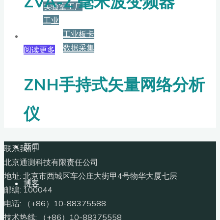
ZVA-Z 毫米波变频器
实验室工厂
工业
工业板卡
数据采集
阅读更多
服务+保障
ZNH手持式矢量网络分析
仪
资源下载
新闻
联系我们
北京通测科技有限责任公司
地址: 北京市西城区车公庄大街甲4号物华大厦七层
博客
邮编: 100044
电话: （+86）10-88375588
技术热线: （+86）10-88375558