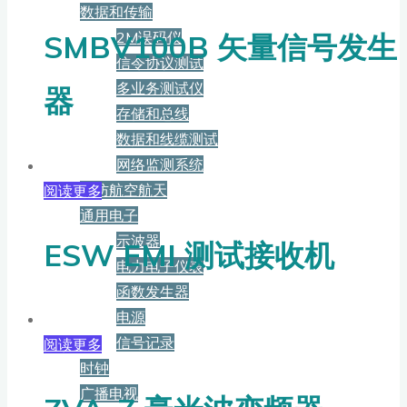
数据和传输
2M误码仪
SMBV100B 矢量信号发生
信令协议测试
多业务测试仪
器
存储和总线
数据和线缆测试
网络监测系统
国防航空航天
阅读更多
通用电子
示波器
ESW EMI 测试接收机
电力电子仪表
函数发生器
电源
信号记录
阅读更多
时钟
广播电视