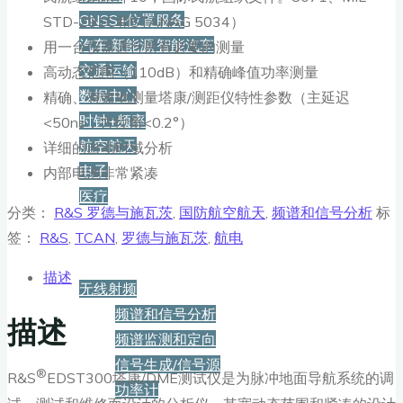
GNSS+位置服务
STD-291C和STANAG 5034）
汽车·新能源·智能汽车
用一台仪器进行所有必要的测量
交通运输
高动态范围（110dB）和精确峰值功率测量
数据中心
精确、有效地测量塔康/测距仪特性参数（主延迟
时钟+频率
<50ns，方位角<0.2°）
航空航天
详细的自动时域分析
电子
内部电池非常紧凑
医疗
分类：
R&S 罗德与施瓦茨
,
国防航空航天
,
频谱和信号分析
标
签：
R&S
,
TCAN
,
罗德与施瓦茨
,
航电
产品
描述
无线射频
频谱和信号分析
描述
频谱监测和定向
信号生成/信号源
®
R&S
EDST300塔康/DME测试仪是为脉冲地面导航系统的调
功率计