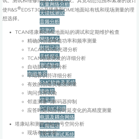
试、测试和维修而设计的分析仪。其宽动态范围和紧凑的设计
矢量网络分析
®
使R&S
EDST300是塔康和DME地面站有线和现场测量的理
天馈线测试
想选择。
音频分析
综测仪
TCAN塔康和DME地面站的调试和定期维护检查
网络优化
精确的信道峰值功率和频率测量
射频记录
TACAN/DME光谱分析
天线探头
TCAN塔康突发的详细分析
测试附件
自动脉冲波形分析
电磁兼容
车站标识符详细分析
EMC软件及系统
有效的信道灵敏度测量
接收机
询问负荷试验
信号源
邻道测量与解码器抑制
PCB/IC扫描
应答时延和应答时延变化的高精度测量
电源及耦合网络
塔康站和测距仪站信号空间分析
工频磁场
现场有效分析
抗扰度测试系统