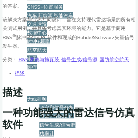
的答案。
GNSS+位置服务
汽车·新能源·智能汽车
该解决方案与业界共同设计，旨在支持现代雷达场景的所有相
交通运输
关测试用例，并具备考虑真实环境的能力。它是基于商用
数据中心
®
R&S
脉冲序列器PC软件和现成的Rohde&Schwarz矢量信号
时钟+频率
发生器。
航空航天
电子
分类：
R&S 罗德与施瓦茨
,
信号生成/信号源
,
国防航空航天
医疗
描述
产品
描述
无线射频
频谱和信号分析
一种功能强大的雷达信号仿真
频谱监测和定向
软件
信号生成/信号源
功率计