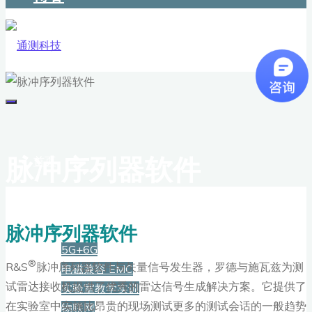
脉冲序列器软件
首页
解决方案
脉冲序列器软件
5G+6G
®
R&S
脉冲序列器软件与矢量信号发生器，罗德与施瓦兹为测
电磁兼容 EMC
试雷达接收机提供了优秀的雷达信号生成解决方案。它提供了
实验室教学实训
在实验室中实施比昂贵的现场测试更多的测试会话的一般趋势
物联网