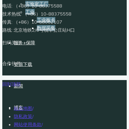
实验室工厂
电话: （+86）10-88375588
工业
技术热线: （+86）10-88375558
工业板卡
传真: （+86）10-68002107
数据采集
路线: 北京地铁2/6号线车公庄站H口
服务+保障
扫码关注
合作伙伴
资源下载
回到顶部
新闻
博客
站点地图
/
隐私政策
/
网站使用条款
/