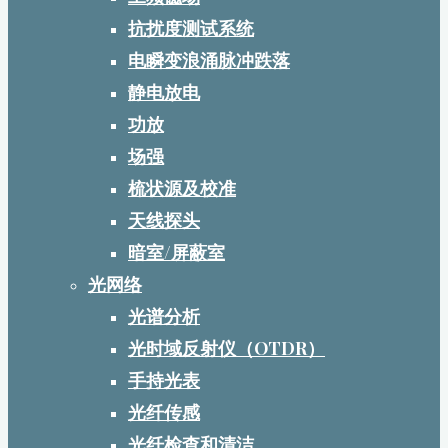
抗扰度测试系统
电瞬变浪涌脉冲跌落
静电放电
功放
场强
梳状源及校准
天线探头
暗室/屏蔽室
光网络
光谱分析
光时域反射仪（OTDR）
手持光表
光纤传感
光纤检查和清洁