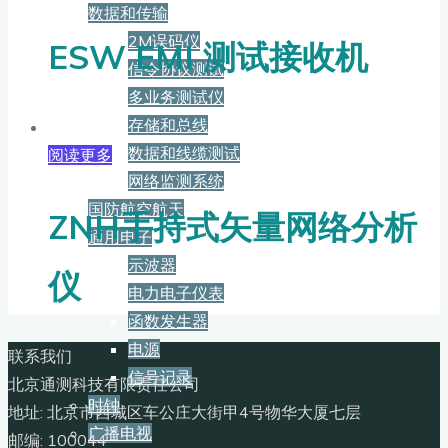
数据和传输
2M误码仪
ESW EMI 测试接收机
信令协议测试
多业务测试仪
存储和总线
数据和线缆测试
阅读更多
网络监测系统
国防航空航天
ZNH手持式矢量网络分析
通用电子
示波器
仪
电力电子仪表
函数发生器
电源
联系我们
信号记录
北京通测科技有限责任公司
时钟
地址: 北京市西城区车公庄大街甲4号物华大厦七层
广播电视
邮编: 100044