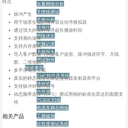
特点
矢量网络分析
天馈线测试
脉冲产生
音频分析
用于场景生成的强大雷达信号模拟器
综测仪
通过强大的实时排序超长播放时间
网络优化
支持测向场景
射频记录
支持共存测试
天线探头
导入客户数据（例如客户波形、脉冲描述符字、天线
测试附件
图、二维地图…）
电磁兼容
多平台场景生成
EMC软件及系统
真实的静态或移动雷达接收器发射器和平台
接收机
支持脉冲对脉冲信号
信号源
动态频率选择（DFS）测试用例的标准化雷达剖面图支
PCB/IC扫描
持
电源及耦合网络
相关产品
工频磁场
抗扰度测试系统