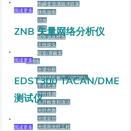
电瞬变浪涌脉冲跌落
阅读更多
静电放电
功放
ZNB 矢量网络分析仪
场强
梳状源及校准
天线探头
暗室/屏蔽室
阅读更多
光网络
光谱分析
光时域反射仪（OTDR）
EDST300 TACAN/DME
手持光表
光纤传感
测试仪
光纤检查和清洁
光纤色散
光缆监控
光缆和光纤工程
阅读更多