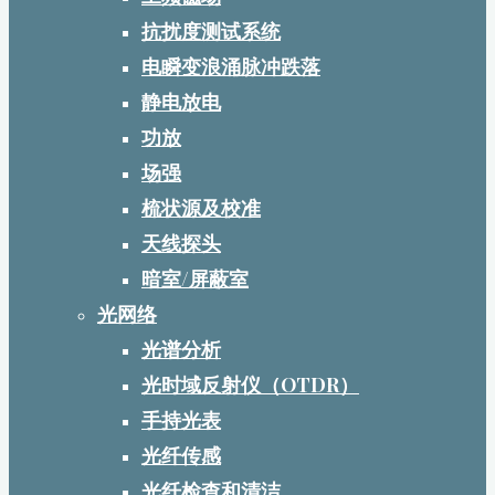
抗扰度测试系统
电瞬变浪涌脉冲跌落
静电放电
功放
场强
梳状源及校准
天线探头
暗室/屏蔽室
光网络
光谱分析
光时域反射仪（OTDR）
手持光表
光纤传感
光纤检查和清洁