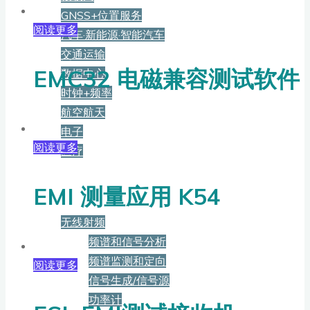
GNSS+位置服务
阅读更多
汽车·新能源·智能汽车
交通运输
EMC32 电磁兼容测试软件
数据中心
时钟+频率
航空航天
电子
阅读更多
医疗
产品
EMI 测量应用 K54
无线射频
频谱和信号分析
频谱监测和定向
阅读更多
信号生成/信号源
功率计