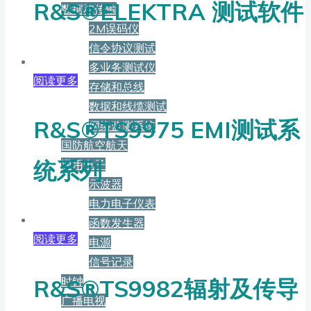
R&S®ELEKTRA 测试软件
数据和传输
2M误码仪
信令协议测试
多业务测试仪
阅读更多
存储和总线
数据和线缆测试
R&S®TS9975 EMI测试系
网络监测系统
国防航空航天
统系列
通用电子
示波器
电力电子仪表
函数发生器
阅读更多
电源
信号记录
R&S®TS9982辐射及传导
时钟
广播电视