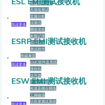
ESL EMI测试接收机
矢量网络分析
天馈线测试
音频分析
综测仪
阅读更多
网络优化
射频记录
ESRP EMI测试接收机
天线探头
测试附件
电磁兼容
EMC软件及系统
阅读更多
接收机
信号源
ESW EMI 测试接收机
PCB/IC扫描
电源及耦合网络
工频磁场
抗扰度测试系统
阅读更多