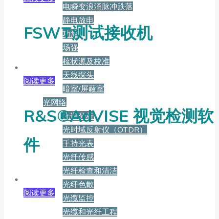
电瞬变浪涌脉冲跌落
静电放电
FSWT测试接收机
功放
场强
梳状源及校准
天线探头
阅读更多
暗室/屏蔽室
光网络
R&S®AdVISE 视觉检测软
光谱分析
光时域反射仪（OTDR）
件
手持光表
光纤传感
光纤检查和清洁
光纤色散
阅读更多
光缆监控
光缆和光纤工程