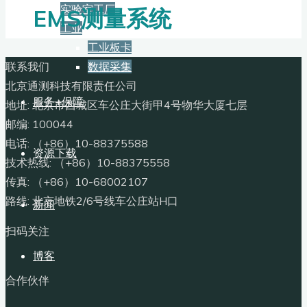
实验室工厂
EMS测量系统
工业
工业板卡
联系我们
数据采集
北京通测科技有限责任公司
服务+保障
地址: 北京市西城区车公庄大街甲4号物华大厦七层
邮编: 100044
电话: （+86）10-88375588
资源下载
技术热线: （+86）10-88375558
传真: （+86）10-68002107
路线: 北京地铁2/6号线车公庄站H口
新闻
扫码关注
博客
合作伙伴