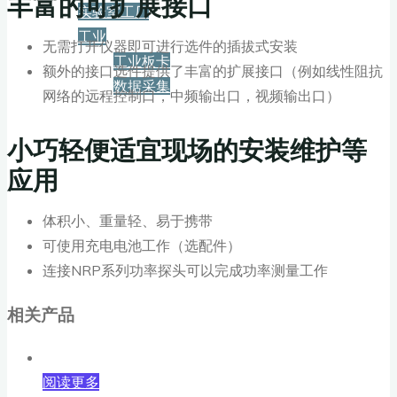
丰富的可扩展接口
实验室工厂
工业
无需打开仪器即可进行选件的插拔式安装
工业板卡
额外的接口选件提供了丰富的扩展接口（例如线性阻抗
数据采集
网络的远程控制口，中频输出口，视频输出口）
服务+保障
小巧轻便适宜现场的安装维护等
应用
资源下载
体积小、重量轻、易于携带
可使用充电电池工作（选配件）
新闻
连接NRP系列功率探头可以完成功率测量工作
相关产品
博客
阅读更多