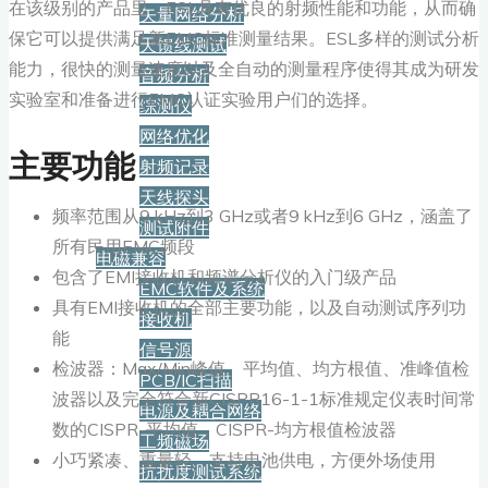
在该级别的产品里，ESL具有优良的射频性能和功能，从而确
矢量网络分析
保它可以提供满足新EMC标准测量结果。ESL多样的测试分析
天馈线测试
能力，很快的测量速度以及全自动的测量程序使得其成为研发
音频分析
实验室和准备进行EMC认证实验用户们的选择。
综测仪
网络优化
主要功能
射频记录
天线探头
频率范围从9 kHz到3 GHz或者9 kHz到6 GHz，涵盖了
测试附件
所有民用EMC频段
电磁兼容
包含了EMI接收机和频谱分析仪的入门级产品
EMC软件及系统
具有EMI接收机的全部主要功能，以及自动测试序列功
接收机
能
信号源
检波器：Max/Min峰值、平均值、均方根值、准峰值检
PCB/IC扫描
波器以及完全符合新CISPR16-1-1标准规定仪表时间常
电源及耦合网络
数的CISPR-平均值，CISPR-均方根值检波器
工频磁场
小巧紧凑、重量轻、支持电池供电，方便外场使用
抗扰度测试系统