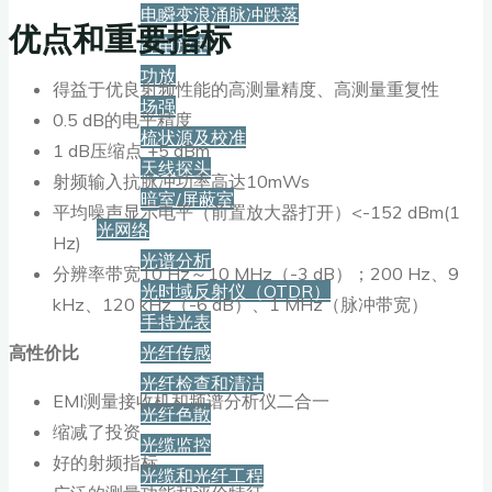
电瞬变浪涌脉冲跌落
优点和重要指标
静电放电
功放
得益于优良射频性能的高测量精度、高测量重复性
场强
0.5 dB的电平精度
梳状源及校准
1 dB压缩点 +5 dBm
天线探头
射频输入抗脉冲功率高达10mWs
暗室/屏蔽室
平均噪声显示电平（前置放大器打开）<-152 dBm(1
光网络
Hz)
光谱分析
分辨率带宽10 Hz～10 MHz（-3 dB）；200 Hz、9
光时域反射仪（OTDR）
kHz、120 kHz（-6 dB）、1 MHz（脉冲带宽）
手持光表
高性价比
光纤传感
光纤检查和清洁
EMI测量接收机和频谱分析仪二合一
光纤色散
缩减了投资
光缆监控
好的射频指标
光缆和光纤工程