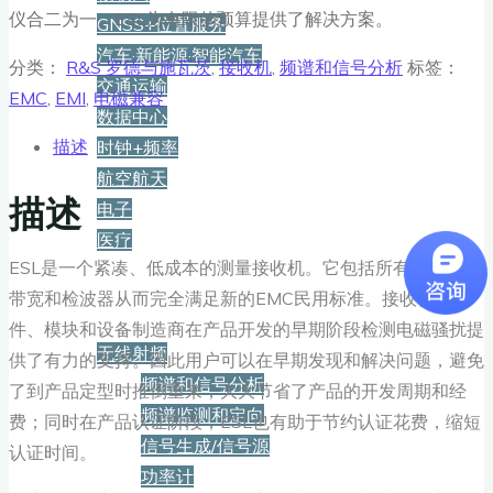
仪合二为一。ESL为有限的预算提供了解决方案。
GNSS+位置服务
汽车·新能源·智能汽车
分类：
R&S 罗德与施瓦茨
,
接收机
,
频谱和信号分析
标签：
交通运输
EMC
,
EMI
,
电磁兼容
数据中心
描述
时钟+频率
航空航天
描述
电子
医疗
ESL是一个紧凑、低成本的测量接收机。它包括所有的功能、
产品
带宽和检波器从而完全满足新的EMC民用标准。接收机为元
件、模块和设备制造商在产品开发的早期阶段检测电磁骚扰提
无线射频
供了有力的支持。因此用户可以在早期发现和解决问题，避免
频谱和信号分析
了到产品定型时推倒重来，大大节省了产品的开发周期和经
频谱监测和定向
费；同时在产品认证阶段，ESL也有助于节约认证花费，缩短
信号生成/信号源
认证时间。
功率计