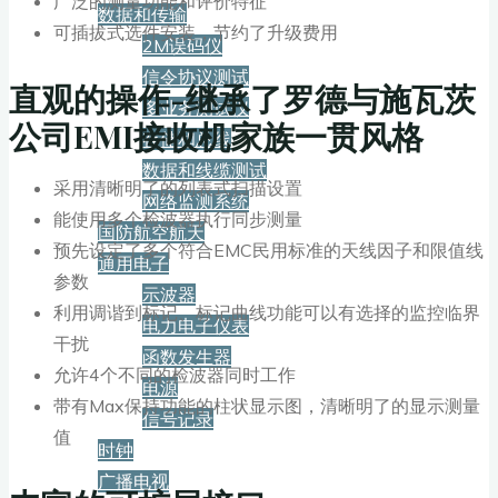
广泛的测量功能和评价特征
数据和传输
可插拔式选件安装，节约了升级费用
2M误码仪
信令协议测试
直观的操作-继承了罗德与施瓦茨
多业务测试仪
公司EMI接收机家族一贯风格
存储和总线
数据和线缆测试
采用清晰明了的列表式扫描设置
网络监测系统
能使用多个检波器执行同步测量
国防航空航天
预先设定了多个符合EMC民用标准的天线因子和限值线
通用电子
参数
示波器
利用调谐到标记、标记曲线功能可以有选择的监控临界
电力电子仪表
干扰
函数发生器
允许4个不同的检波器同时工作
电源
带有Max保持功能的柱状显示图，清晰明了的显示测量
信号记录
值
时钟
广播电视