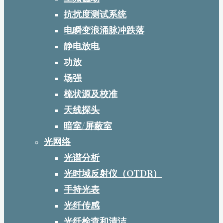
抗扰度测试系统
电瞬变浪涌脉冲跌落
静电放电
功放
场强
梳状源及校准
天线探头
暗室/屏蔽室
光网络
光谱分析
光时域反射仪（OTDR）
手持光表
光纤传感
光纤检查和清洁