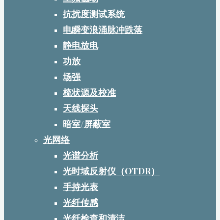
抗扰度测试系统
电瞬变浪涌脉冲跌落
静电放电
功放
场强
梳状源及校准
天线探头
暗室/屏蔽室
光网络
光谱分析
光时域反射仪（OTDR）
手持光表
光纤传感
光纤检查和清洁