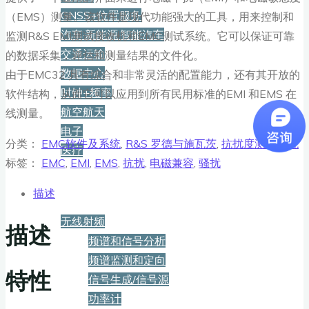
GNSS+位置服务
（EMS）测量。该软件是现代功能强大的工具，用来控制和
汽车·新能源·智能汽车
监测R&S EMI测试接收机和EMC测试系统。它可以保证可靠
交通运输
的数据采集，评估和测量结果的文件化。
数据中心
由于EMC32 具有综合和非常灵活的配置能力，还有其开放的
时钟+频率
软件结构，从而它可以应用到所有民用标准的EMI 和EMS 在
航空航天
线测量。
电子
分类：
EMC软件及系统
,
R&S 罗德与施瓦茨
,
抗扰度测试系统
医疗
标签：
EMC
,
EMI
,
EMS
,
抗扰
,
电磁兼容
,
骚扰
产品
描述
无线射频
描述
频谱和信号分析
频谱监测和定向
特性
信号生成/信号源
功率计