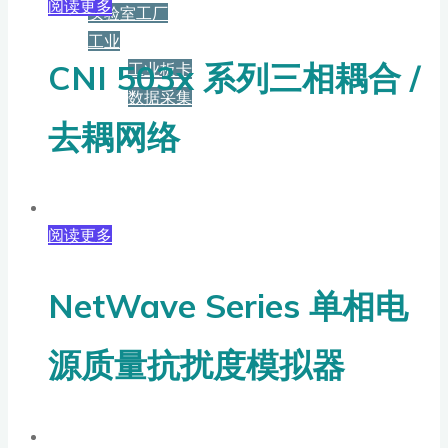
阅读更多
实验室工厂
工业
CNI 503x 系列三相耦合 /
工业板卡
数据采集
去耦网络
服务+保障
资源下载
阅读更多
NetWave Series 单相电
新闻
源质量抗扰度模拟器
博客