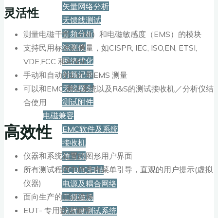
矢量网络分析
灵活性
天馈线测试
音频分析
测量电磁干扰（EMI）和电磁敏感度（EMS）的模块
综测仪
支持民用标准的测量，如CISPR, IEC, ISO,EN, ETSI,
网络优化
VDE,FCC 和ANSI
射频记录
手动和自动的EMI 和EMS 测量
天线探头
可以和EMC 测试系统以及R&S的测试接收机／分析仪结
测试附件
合使用
电磁兼容
高效性
EMC软件及系统
接收机
仪器和系统配置的图形用户界面
信号源
所有测试程序中均具有菜单引导，直观的用户提示(虚拟
PCB/IC扫描
仪器)
电源及耦合网络
面向生产的测试选择
工频磁场
EUT- 专用数据管理
抗扰度测试系统