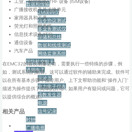
工业、科学和医疗RF 设备 (ISM设备)
数据和传输
广播接收机及其连接单元
2M误码仪
家用器具和工具
信令协议测试
荧光灯和照明系统
多业务测试仪
信息技术设备(ITE)
存储和总线
通信设备
数据和线缆测试
汽车产品
网络监测系统
国防航空航天
在EMC32的首次测量之前，需要执行一些特殊的步骤，例
通用电子
如，测试系统的配置。这可以通过软件的辅助来完成。软件可
示波器
以在所有基本步骤中指导用户。上下文帮助功能和“操作入门”
电力电子仪表
描述为操作提供了简单的介绍，如果用户有疑问或问题，它可
函数发生器
以提供综合的概述。
电源
相关产品
信号记录
时钟
广播电视