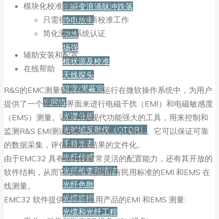
模块化校准概念
电瞬变浪涌脉冲跌落
只需很小的重新校准工作
静电放电
简化测试系统认证
功放
场强
辅助安装和配置
梳状源及校准
在线帮助
天线探头
暗室/屏蔽室
R&S的EMC测量软件EMC32运行在微软操作系统中，为用户
光网络
提供了一个通用的界面来进行电磁干扰（EMI）和电磁敏感度
光谱分析
（EMS）测量。该软件是现代功能强大的工具，用来控制和
光时域反射仪（OTDR）
监测R&S EMI测试接收机和EMC测试系统。它可以保证可靠
手持光表
的数据采集，评估和测量结果的文件化。
光纤传感
由于EMC32 具有综合和非常灵活的配置能力，还有其开放的
光纤检查和清洁
软件结构，从而它可以应用到所有民用标准的EMI 和EMS 在
光纤色散
线测量。
光缆监控
EMC32 软件提供了所有民用产品的EMI 和EMS 测量:
光缆和光纤工程