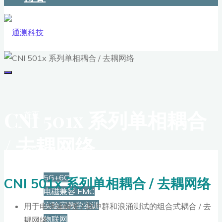
CNI 501x 系列单相耦合
首页
/ 去耦网络
解决方案
5G+6G
CNI 501x 系列单相耦合 / 去耦网络
电磁兼容 EMC
实验室教学实训
用于电快速瞬变 / 脉冲群和浪涌测试的组合式耦合 / 去
物联网
耦网络