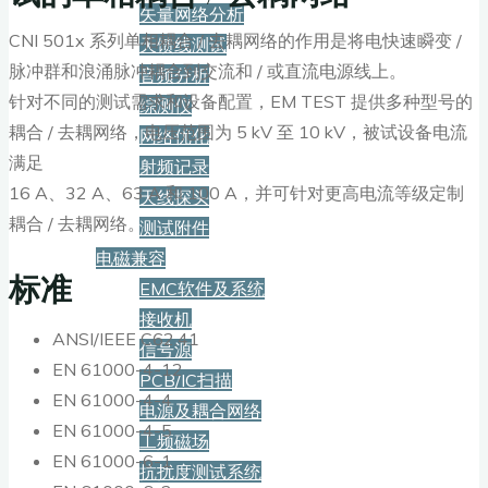
矢量网络分析
CNI 501x 系列单相耦合 / 去耦网络的作用是将电快速瞬变 /
天馈线测试
脉冲群和浪涌脉冲耦合到交流和 / 或直流电源线上。
音频分析
针对不同的测试需求和设备配置，EM TEST 提供多种型号的
综测仪
耦合 / 去耦网络，电压范围为 5 kV 至 10 kV，被试设备电流
网络优化
满足
射频记录
16 A、32 A、63 A 和 100 A，并可针对更高电流等级定制
天线探头
耦合 / 去耦网络。
测试附件
电磁兼容
标准
EMC软件及系统
接收机
ANSI/IEEE C62.41
信号源
EN 61000-4-12
PCB/IC扫描
EN 61000-4-4
电源及耦合网络
EN 61000-4-5
工频磁场
EN 61000-6-1
抗扰度测试系统