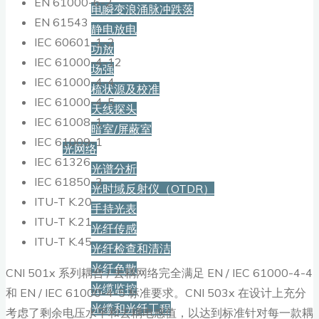
EN 61000-6-2
电瞬变浪涌脉冲跌落
EN 61543
静电放电
IEC 60601-1-2
功放
IEC 61000-4-12
场强
IEC 61000-4-4
梳状源及校准
IEC 61000-4-5
天线探头
IEC 61008-1
暗室/屏蔽室
IEC 61009-1
光网络
IEC 61326
光谱分析
IEC 61850-3
光时域反射仪（OTDR）
ITU-T K.20
手持光表
ITU-T K.21
光纤传感
ITU-T K.45
光纤检查和清洁
光纤色散
CNI 501x 系列耦合 / 去耦网络完全满足 EN / IEC 61000-4-4
光缆监控
和 EN / IEC 61000-4-5 标准要求。CNI 503x 在设计上充分
光缆和光纤工程
考虑了剩余电压水平和去耦电感值，以达到标准针对每一款耦