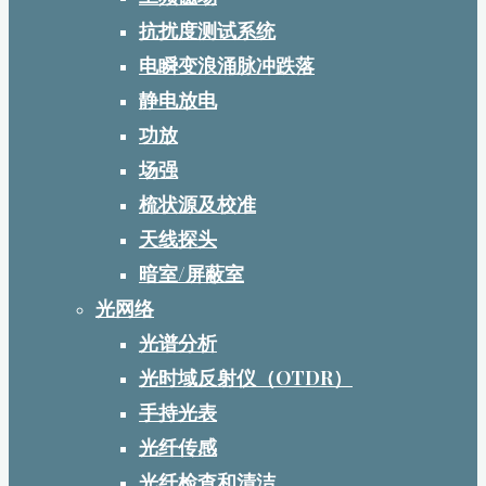
抗扰度测试系统
电瞬变浪涌脉冲跌落
静电放电
功放
场强
梳状源及校准
天线探头
暗室/屏蔽室
光网络
光谱分析
光时域反射仪（OTDR）
手持光表
光纤传感
光纤检查和清洁