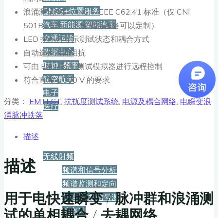
GNSS+位置服务
浪涌测试满足 ANSI / IEEE C62.41 标准（仅 CNI
汽车·新能源·智能汽车
501Bx 型号，其它耦合网络可以定制）
交通运输
LED 指示灯显示测试状态和耦合方式
数据中心
自动选择浪涌阻抗
时钟+频率
可由 EM TEST 测试模拟器进行远程控制
航空航天
符合直流 1,000 V 的要求
电子
分类：
EMTEST
,
抗扰度测试系统
,
电源及耦合网络
,
电瞬变浪
医疗
涌脉冲跌落
产品
描述
无线射频
描述
频谱和信号分析
频谱监测和定向
用于电快速瞬变 / 脉冲群和浪涌测
信号生成/信号源
试的单相耦合 / 去耦网络
功率计