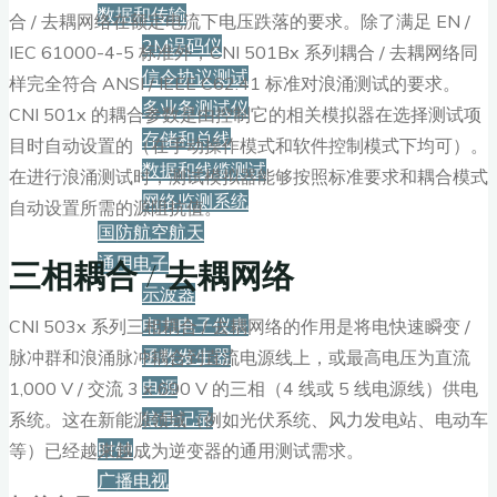
数据和传输
合 / 去耦网络在额定电流下电压跌落的要求。除了满足 EN /
2M误码仪
IEC 61000-4-5 标准外，CNI 501Bx 系列耦合 / 去耦网络同
信令协议测试
样完全符合 ANSI / IEEE C62.41 标准对浪涌测试的要求。
多业务测试仪
CNI 501x 的耦合参数是由控制它的相关模拟器在选择测试项
存储和总线
目时自动设置的（在手动操作模式和软件控制模式下均可）。
数据和线缆测试
在进行浪涌测试时，测试模拟器能够按照标准要求和耦合模式
网络监测系统
自动设置所需的源阻抗值。
国防航空航天
通用电子
三相耦合 / 去耦网络
示波器
电力电子仪表
CNI 503x 系列三相耦合 / 去耦网络的作用是将电快速瞬变 /
函数发生器
脉冲群和浪涌脉冲耦合到直流电源线上，或最高电压为直流
电源
1,000 V / 交流 3 x 690 V 的三相（4 线或 5 线电源线）供电
信号记录
系统。这在新能源领域（例如光伏系统、风力发电站、电动车
时钟
等）已经越来越成为逆变器的通用测试需求。
广播电视