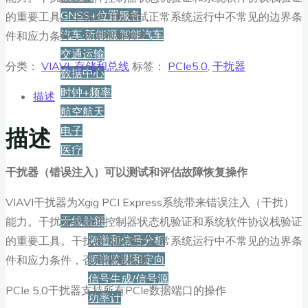
GNSS+位置服务
的重要工具。干扰器可以测试正常系统运行中不常见的边界条
汽车·新能源·智能汽车
件和应力条件，否则很难检查。
交通运输
分类：
VIAVI
,
存储和总线
标签：
PCIe5.0
,
干扰器
数据中心
时钟+频率
描述
航空航天
描述
电子
医疗
干扰器（错误注入）可以测试和评估故障恢复操作
产品
VIAVI干扰器为Xgig PCI Express系统带来错误注入（干扰）
无线射频
能力。干扰器是硬件控制器状态机验证和系统软件协议栈验证
频谱和信号分析
的重要工具。干扰器可以测试正常系统运行中不常见的边界条
频谱监测和定向
件和应力条件，否则很难检查。
信号生成/信号源
PCIe 5.0干扰器支持所有PCIe数据端口的操作
功率计