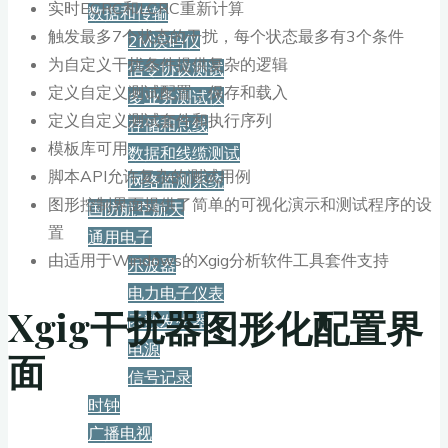
实时ECRC和LCRC重新计算
数据和传输
触发最多7个状态的干扰，每个状态最多有3个条件
2M误码仪
为自定义干扰条件提供复杂的逻辑
信令协议测试
定义自定义测试配置；保存和载入
多业务测试仪
定义自定义测试套件和执行序列
存储和总线
模板库可用
数据和线缆测试
脚本API允许复杂的测试用例
网络监测系统
图形控制界面提供了简单的可视化演示和测试程序的设
国防航空航天
置
通用电子
由适用于Windows的Xgig分析软件工具套件支持
示波器
电力电子仪表
Xgig干扰器图形化配置界
函数发生器
电源
面
信号记录
时钟
广播电视