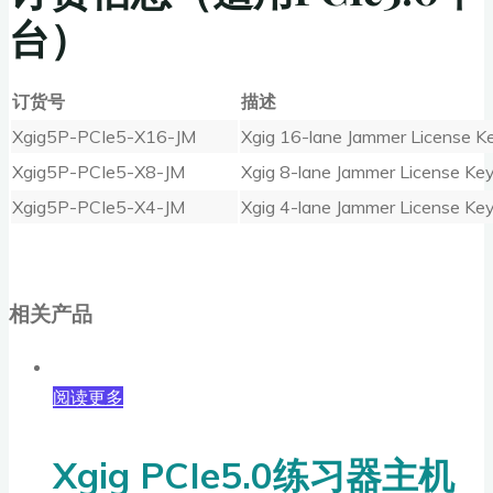
台）
订货号
描述
Xgig5P-PCIe5-X16-JM
Xgig 16-lane Jammer License Ke
Xgig5P-PCIe5-X8-JM
Xgig 8-lane Jammer License Key
Xgig5P-PCIe5-X4-JM
Xgig 4-lane Jammer License Key
相关产品
阅读更多
Xgig PCIe5.0练习器主机