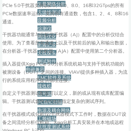
矢量网络分析
PCIe 5.0干扰器支持以2.5、5.0、8.0、16和32GTps的所有
天馈线测试
PCIe数据速率运行。支持所有通道数，包含1、2、4、8和16
音频分析
通道。
综测仪
干扰器功能通常与分析仪干扰器（AJ）配置中的分析仪结合
网络优化
使用。为了查看所有通道上以及干扰前后的输入和输出数据，
射频记录
在分析器-干扰器-分析器（AJA）配置中使用第二个分析器。
天线探头
测试附件
插入器提供Xgig PCIe 5.0分析系统机箱与支持干扰机功能的
电磁兼容
被测设备（DUT）之间的连接。VIAVI提供多种插入器，为流
EMC软件及系统
行的系统应用程序提供物理连接。
接收机
自定义干扰器测试配置可以定义，新的或从现有或库配置编
信号源
辑。干扰器测试套件API允许指定复杂的测试序列。
PCB/IC扫描
电源及耦合网络
在干扰器模式或分析仪/干扰器模式下工作时，数据在DUT设
工频磁场
备之间流经分析仪机箱。Xgig分析工具安装并在本地或远程
抗扰度测试系统
Windows PC上运行。