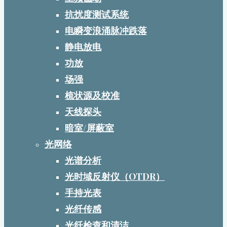
抗扰度测试系统
电瞬变浪涌脉冲跌落
静电放电
功放
场强
梳状源及校准
天线探头
暗室/屏蔽室
光网络
光谱分析
光时域反射仪（OTDR）
手持光表
光纤传感
光纤检查和清洁