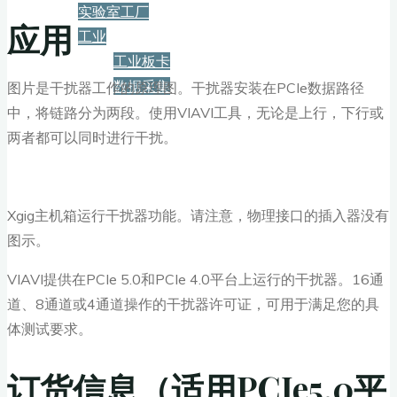
实验室工厂
应用
工业
工业板卡
数据采集
图片是干扰器工作的原理图。干扰器安装在PCIe数据路径
中，将链路分为两段。使用VIAVI工具，无论是上行，下行或
服务+保障
两者都可以同时进行干扰。
资源下载
Xgig主机箱运行干扰器功能。请注意，物理接口的插入器没有
图示。
新闻
VIAVI提供在PCIe 5.0和PCIe 4.0平台上运行的干扰器。16通
道、8通道或4通道操作的干扰器许可证，可用于满足您的具
体测试要求。
博客
订货信息（适用PCIe5.0平