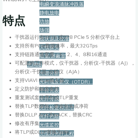
电瞬变浪涌脉冲跌落
静电放电
特点
功放
场强
干扰器运行在5P16 或5P8 PCIe 5 分析仪平台上
梳状源及校准
支持所有PCIe数据速率，最大32GTps
天线探头
支持链路通道宽度，1、2、4、8和16通道
暗室/屏蔽室
可配置的工作模式，仅干扰器，分析仪-干扰器（AJ），
光网络
分析仪-干扰器-分析仪（AJA）
光谱分析
支持VIAVI PCIe插入器
光时域反射仪（OTDR）
定义防护和触发条件
手持光表
重复测试套件序列或TLP重复
光纤传感
替换TLP数据包。更改包头或净荷
光纤检查和清洁
替换DLLP ACK为NACK，替换CRC
光纤色散
修改有序集
光缆监控
将TLP或DLLP替换为idle
光缆和光纤工程