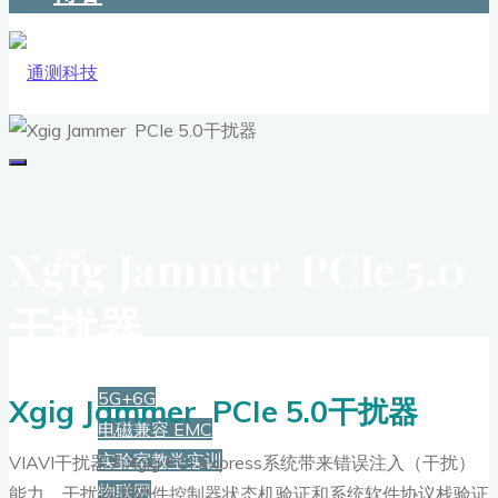
Xgig Jammer PCIe 5.0
首页
干扰器
解决方案
5G+6G
Xgig Jammer PCIe 5.0干扰器
电磁兼容 EMC
实验室教学实训
VIAVI干扰器为Xgig PCI Express系统带来错误注入（干扰）
物联网
能力。干扰器是硬件控制器状态机验证和系统软件协议栈验证