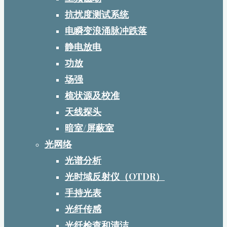
抗扰度测试系统
电瞬变浪涌脉冲跌落
静电放电
功放
场强
梳状源及校准
天线探头
暗室/屏蔽室
光网络
光谱分析
光时域反射仪（OTDR）
手持光表
光纤传感
光纤检查和清洁