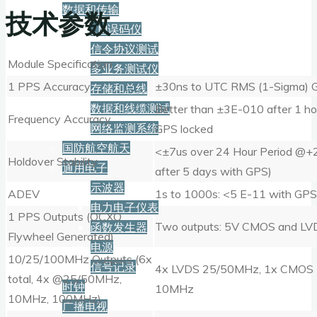
数据和传输
技术参数
2M误码仪
信令协议测试
Module Specification:
多业务测试仪
1 PPS Accuracy
±30ns to UTC RMS (1-Sigma) 
存储和总线
数据和线缆测试
Better than ±3E-010 after 1 ho
Frequency Accuracy
网络监测系统
GPS locked
国防航空航天
<±7us over 24 Hour Period @+
Holdover Stability
通用电子
after 5 days with GPS)
示波器
ADEV
1s to 1000s: <5 E-11 with GPS 
电力电子仪表
1 PPS Outputs (OCXO
Two outputs: 5V CMOS and LV
函数发生器
Flywheel Generated)
电源
10/25/100MHz Outputs (6x
信号记录
4x LVDS 25/50MHz, 1x CMOS
total, 4x @25/50MHz,
时钟
10MHz
10MHz, 100MHz)
广播电视