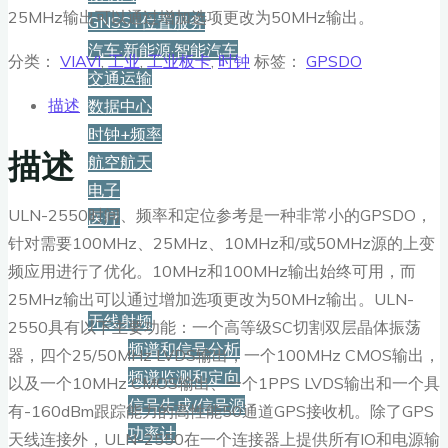
25MHz输出可以通过增加选项更改为50MHz输出。
GNSS+位置服务
汽车·新能源·智能汽车
分类：
VIAVI
,
工业
,
工业板卡
,
时钟
标签：
GPSDO
交通运输
描述
数据中心
时钟+频率
描述
航空航天
电子
ULN-2550时间、频率和定位参考是一种非常小的GPSDO，
医疗
针对需要100MHz、25MHz、10MHz和/或50MHz源的上变
产品
频应用进行了优化。10MHz和100MHz输出始终可用，而
25MHz输出可以通过增加选项更改为50MHz输出。ULN-
无线射频
2550具有以下主要功能：一个高等级SC切割双层晶体振荡
频谱和信号分析
器，四个25/50MHz LVDS输出，一个100MHz CMOS输出，
频谱监测和定向
以及一个10MHz CMOS输出、一个1PPS LVDS输出和一个具
信号生成/信号源
有-160dBm跟踪能力的高性能50通道GPS接收机。除了GPS
功率计
天线连接外，ULN-2550在一个连接器上提供所有IO和电源输