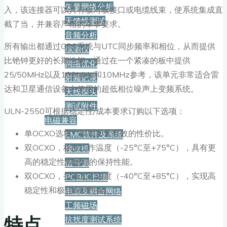
矢量网络分析
入，该连接器可以具有板对板接口或电缆线束，使系统集成直
天馈线测试
截了当，并兼容严格的军事要求。
音频分析
所有输出都通过GPS系统与UTC同步频率和相位，从而提供
综测仪
比铯钟更好的长期性能。通过在一个紧凑的板中提供
网络优化
25/50MHz以及100MHz和10MHz参考，该单元非常适合雷
射频记录
达和卫星通信设备中使用的超低相位噪声上变频系统。
天线探头
测试附件
ULN-2550可根据稳定性/成本要求订购以下选项：
电磁兼容
单OCXO选项，实现非常有效的性价比。
EMC软件及系统
双OCXO，标准工作温度（-25°C至+75°C），具有更
接收机
高的稳定性和更好的保持性能。
信号源
双OCXO，扩展工作温度（-40°C至+85°C），实现高
PCB/IC扫描
稳定性和极佳保持性能。
电源及耦合网络
工频磁场
特点
抗扰度测试系统