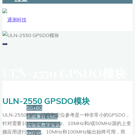
ULN-2550 GPSDO模块
首页
解决方案
ULN-2550 GPSDO模块
5G+6G
ULN-2550时间、频率和定位参考是一种非常小的GPSDO，
电磁兼容 EMC
针对需要100MHz、25MHz、10MHz和/或50MHz源的上变
实验室教学实训
频应用进行了优化。10MHz和100MHz输出始终可用，而
物联网