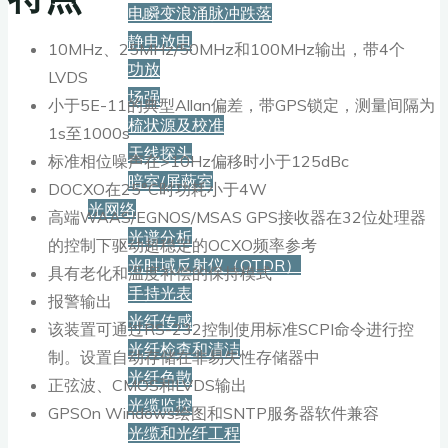
电瞬变浪涌脉冲跌落
静电放电
10MHz、25MHz/50MHz和100MHz输出，带4个
功放
LVDS
场强
小于5E-11的典型Allan偏差，带GPS锁定，测量间隔为
梳状源及校准
1s至1000s
天线探头
标准相位噪声在>10Hz偏移时小于125dBc
暗室/屏蔽室
DOCXO在25°C时功耗小于4W
光网络
高端WAAS/EGNOS/MSAS GPS接收器在32位处理器
光谱分析
的控制下驱动超稳定的OCXO频率参考
光时域反射仪（OTDR）
具有老化和温度补偿的保持模式
手持光表
报警输出
光纤传感
该装置可通过RS-232控制使用标准SCPI命令进行控
光纤检查和清洁
制。设置自动存储在非易失性存储器中
光纤色散
正弦波、CMOS和LVDS输出
光缆监控
GPSOn Windows绘图和SNTP服务器软件兼容
光缆和光纤工程