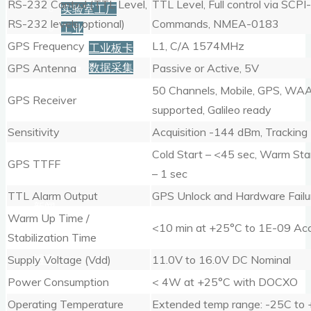
RS-232 Control (TTL Level,
TTL Level, Full control via SCPI
实验室工厂
RS-232 levels optional)
Commands, NMEA-0183
工业
GPS Frequency
L1, C/A 1574MHz
工业板卡
数据采集
GPS Antenna
Passive or Active, 5V
50 Channels, Mobile, GPS, W
GPS Receiver
服务+保障
supported, Galileo ready
Sensitivity
Acquisition -144 dBm, Trackin
Cold Start – <45 sec, Warm Star
资源下载
GPS TTFF
– 1 sec
TTL Alarm Output
GPS Unlock and Hardware Failur
新闻
Warm Up Time /
<10 min at +25°C to 1E-09 Acc
Stabilization Time
博客
Supply Voltage (Vdd)
11.0V to 16.0V DC Nominal
Power Consumption
< 4W at +25°C with DOCXO
Operating Temperature
Extended temp range: -25C to