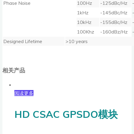
Phase Noise
100Hz
-125dBc/Hz
1kHz
-145dBc/Hz
10kHz
-155dBc/Hz
100Khz
-160dBz/Hz
Designed Lifetime
>10 years
相关产品
阅读更多
HD CSAC GPSDO模块