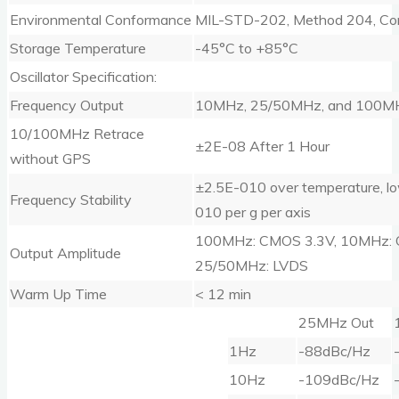
Environmental Conformance
MIL-STD-202, Method 204, Con
Storage Temperature
-45°C to +85°C
Oscillator Specification:
Frequency Output
10MHz, 25/50MHz, and 100MH
10/100MHz Retrace
±2E-08 After 1 Hour
without GPS
±2.5E-010 over temperature, lo
Frequency Stability
010 per g per axis
100MHz: CMOS 3.3V, 10MHz: 
Output Amplitude
25/50MHz: LVDS
Warm Up Time
< 12 min
25MHz Out
1Hz
-88dBc/Hz
10Hz
-109dBc/Hz