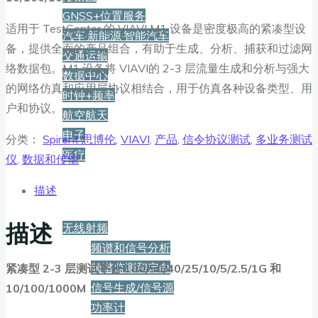
GNSS+位置服务
适用于 TestCenter 的 VIAVI M1 设备是密度极高的紧凑型设
汽车·新能源·智能汽车
备，提供全面的产品组合，有助于生成、分析、捕获和过滤网
交通运输
络数据包。M1 设备将 VIAVI的 2-3 层流量生成和分析与强大
数据中心
的网络仿真和应用层协议相结合，用于仿真各种设备类型、用
时钟+频率
户和协议。
航空航天
电子
分类：
Spirent 思博伦
,
VIAVI
,
产品
,
信令协议测试
,
多业务测试
医疗
仪
,
数据和传输
描述
产品
描述
无线射频
频谱和信号分析
频谱监测和定向
紧凑型 2-3 层测试平台 100/50/40/25/10/5/2.5/1G 和
信号生成/信号源
10/100/1000M
功率计