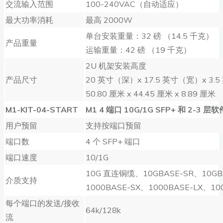
交流输入范围
100-240VAC（自动适应）
最大功率消耗
最高 2000W
单台安装重量：32 磅 （14.5 千克）
产品重量
运输重量：42 磅 （19 千克）
2U 机架安装高度
产品尺寸
20 英寸（深）x 17.5 英寸（宽）x 3
50.80 厘米 x 44.45 厘米 x 8.89 厘米
M1-KIT-04-START
M1 4
端口
10G/1G SFP+
和
2-3
层软
用户预留
支持按端口预留
端口数
4 个 SFP+ 端口
端口速度
10/1G
10G 直连铜缆、10GBASE-SR、10GB
介质支持
1000BASE-SX、1000BASE-LX、10
每个端口的发送/接收
64k/128k
流