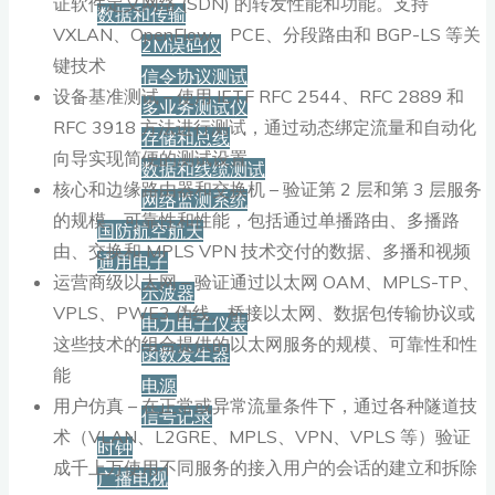
证软件定义网络 (SDN) 的转发性能和功能。支持
数据和传输
VXLAN、OpenFlow、PCE、分段路由和 BGP-LS 等关
2M误码仪
键技术
信令协议测试
设备基准测试 – 使用 IETF RFC 2544、RFC 2889 和
多业务测试仪
RFC 3918 方法进行测试，通过动态绑定流量和自动化
存储和总线
向导实现简便的测试设置
数据和线缆测试
核心和边缘路由器和交换机 – 验证第 2 层和第 3 层服务
网络监测系统
的规模、可靠性和性能，包括通过单播路由、多播路
国防航空航天
由、交换和 MPLS VPN 技术交付的数据、多播和视频
通用电子
运营商级以太网 – 验证通过以太网 OAM、MPLS-TP、
示波器
VPLS、PWE3 伪线、桥接以太网、数据包传输协议或
电力电子仪表
这些技术的组合提供的以太网服务的规模、可靠性和性
函数发生器
能
电源
用户仿真 – 在正常或异常流量条件下，通过各种隧道技
信号记录
术（VLAN、L2GRE、MPLS、VPN、VPLS 等）验证
时钟
成千上万使用不同服务的接入用户的会话的建立和拆除
广播电视