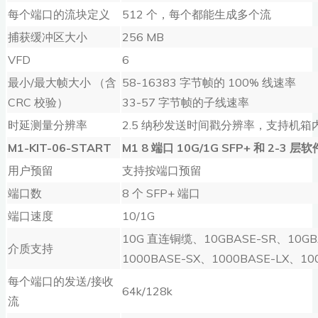
每个端口的流块定义
512 个，每个都能生成多个流
捕获缓冲区大小
256 MB
VFD
6
最小/最大帧大小 （含
58-16383 字节帧的 100% 线速率
CRC 校验）
33-57 字节帧的子线速率
时延测量分辨率
2.5 纳秒发送时间戳分辨率，支持机
M1-KIT-06-START
M1 8
端口
10G/1G SFP+
和
2-3
层软
用户预留
支持按端口预留
端口数
8 个 SFP+ 端口
端口速度
10/1G
10G 直连铜缆、10GBASE-SR、10GB
介质支持
1000BASE-SX、1000BASE-LX、10
每个端口的发送/接收
64k/128k
流