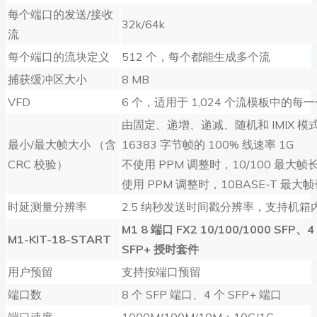
每个端口的发送/接收
32k/64k
流
每个端口的流块定义
512 个，每个都能生成多个流
捕获缓冲区大小
8 MB
VFD
6 个，适用于 1,024 个流模板中的每
由固定、递增、递减、随机和 IMIX 模式
最小/最大帧大小 （含
16383 字节帧的 100% 线速率 1G
CRC 校验）
不使用 PPM 调整时，10/100 最大帧长
使用 PPM 调整时，10BASE-T 最大帧
时延测量分辨率
2.5 纳秒发送时间戳分辨率，支持机
M1 8
端口
FX2 10/100/1000 SFP
、
4
M1-KIT-18-START
SFP+
授时套件
用户预留
支持按端口预留
端口数
8 个 SFP 端口、4 个 SFP+ 端口
端口速度
1000M/100M/10M；10G/1G