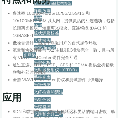
电瞬变浪涌脉冲跌落
静电放电
多速率 100/50/40/25/10/5G/2.5G/1G 和
功放
10/100M/1000M 以太网，提供灵活的互连选项，包括
场强
长距离光模块、短距离光模块、直连铜缆 (DAC) 和
梳状源及校准
1GBASE-T
天线探头
低噪音设计，适用于靠近用户的台式操作环境
暗室/屏蔽室
流量和协议性能与 fX2 主机测试模块完全一致，且与所
光网络
有 VIAVI TestCenter 硬件完全互通
光谱分析
通过直连、NTP、PTP、GPS 和 CDMA 提供全机箱级
光时域反射仪（OTDR）
联和外部时序同步
手持光表
全套 VIAVI TestCenter 协议和测试套件可供选择
光纤传感
光纤检查和清洁
应用
光纤色散
光缆监控
SDN 和数据中心 – 借助超低延迟和灵活的端口密度，验
光缆和光纤工程