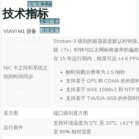
实验室工厂
技术指标
工业
工业板卡
数据采集
VIAVI M1
设备
Stratum-3 级别的振荡器是默认时
服务+保障
路（Tx）时钟与以太网标称速率的偏差小
在 15 年运行期内，精度可达 ±4.6 PP
NIC 卡之间和系统之
资源下载
帧时间戳分辨率为 2.5 纳秒
间的时间同步
支持基于 GPS 和 CDMA 的外部
支持基于 IEEE 1588v2 和 N
新闻
支持基于 TIA/EIA-95B 的外部
直方图
端口级别直方图
博客
支持环境温度为 5°C 至 30°C（41°F 至
运行条件
至 80% 相对湿度