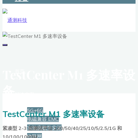
TestCenter M1 多速率设
首页
备
解决方案
5G+6G
TestCenter M1 多速率设备
电磁兼容 EMC
实验室教学实训
紧凑型 2-3 层测试平台 100/50/40/25/10/5/2.5/1G 和
物联网
10/100/1000M