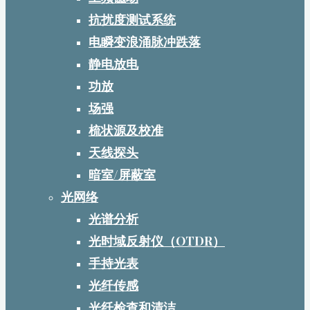
抗扰度测试系统
电瞬变浪涌脉冲跌落
静电放电
功放
场强
梳状源及校准
天线探头
暗室/屏蔽室
光网络
光谱分析
光时域反射仪（OTDR）
手持光表
光纤传感
光纤检查和清洁