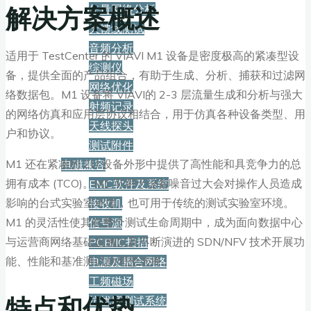
解决方案概述
矢量网络分析
天馈线测试
音频分析
适用于 TestCenter 的 VIAVI M1 设备是密度极高的紧凑型设
综测仪
备，提供全面的产品组合，有助于生成、分析、捕获和过滤网
网络优化
络数据包。M1 设备将 VIAVI的 2-3 层流量生成和分析与强大
射频记录
的网络仿真和应用层协议相结合，用于仿真各种设备类型、用
天线探头
户和协议。
测试附件
M1 还在紧凑的 2U 设备外形中提供了高性能和具竞争力的总
电磁兼容
拥有成本 (TCO)。M1 可用于设备噪音过大会对操作人员造成
EMC软件及系统
影响的台式实验室环境，也可用于传统的测试实验室环境。
接收机
M1 的灵活性使其在整个测试生命周期中，成为面向数据中心
信号源
与运营商网络基础设施以及不断演进的 SDN/NFV 技术开展功
PCB/IC扫描
能、性能和基准测试的理想选择。
电源及耦合网络
工频磁场
特点和优势
抗扰度测试系统