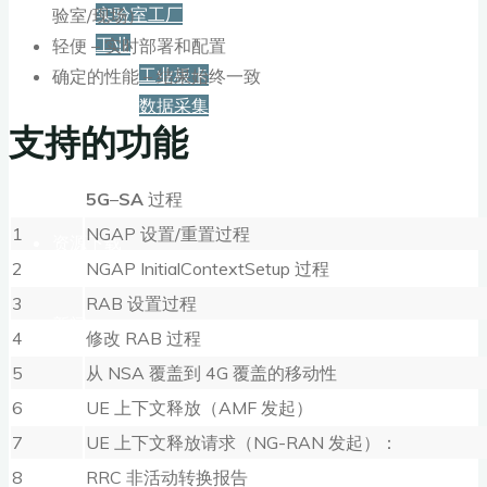
实验室工厂
验室/现场）
工业
轻便 – 实时部署和配置
工业板卡
确定的性能 – 结果始终一致
数据采集
支持的功能
服务+保障
5G
–
SA
过程
1
NGAP 设置/重置过程
资源下载
2
NGAP InitialContextSetup 过程
3
RAB 设置过程
新闻
4
修改 RAB 过程
5
从 NSA 覆盖到 4G 覆盖的移动性
博客
6
UE 上下文释放（AMF 发起）
7
UE 上下文释放请求（NG-RAN 发起）：
8
RRC 非活动转换报告