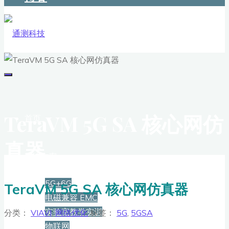
TeraVM 5G SA 核心网仿
首页
真器
解决方案
5G+6G
TeraVM 5G SA 核心网仿真器
电磁兼容 EMC
实验室教学实训
分类：
VIAVI
,
网络优化
标签：
5G
,
5GSA
物联网