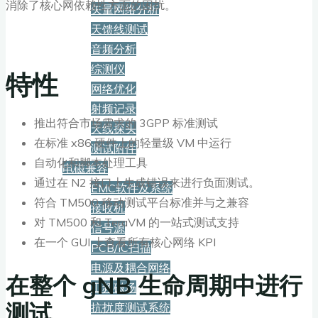
消除了核心网依赖性方面的困扰。
矢量网络分析
天馈线测试
音频分析
综测仪
特性
网络优化
射频记录
推出符合市场需求的 3GPP 标准测试
天线探头
在标准 x86 硬件上的轻量级 VM 中运行
测试附件
自动化和脚本处理工具
电磁兼容
通过在 N2 接口上生成错误来进行负面测试。
EMC软件及系统
符合 TM500 移动测试平台标准并与之兼容
接收机
对 TM500 和 TeraVM 的一站式测试支持
信号源
在一个 GUI 上查看所有核心网络 KPI
PCB/IC扫描
电源及耦合网络
在整个 gNB 生命周期中进行
工频磁场
测试
抗扰度测试系统