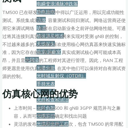
电瞬变浪涌脉冲跌落
静电放电
TM500 已在研发生命周期中得以广泛运用，用以完成功能性
功放
测试、系统集成测试、容量测试和回归测试。网络运营商还使
场强
用它来调试网络，或者在启动新业务之前评估网络性能。可通
梳状源及校准
过将其连接到真实或测试核心网来实现对受测 gNB 的控制，
天线探头
不过越来越多的工程师更喜欢使用核心网仿真器来快速实施标
暗室/屏蔽室
准，因为它存在的问题更少。真实或测试核心网可能成本高
光网络
昂，并且需要专门的工程师对其进行管理。因此，RAN 工程
光谱分析
师更愿意使用仿真核心网，在其中他们可以保持对自有测试资
光时域反射仪（OTDR）
源的控制。
手持光表
仿真核心网的优势
光纤传感
光纤检查和清洁
光纤色散
上市时间 – 符合 TM500 和 gNB 3GPP 规范并与之兼
光缆监控
容，从而可更轻松地确定和找出问题
光缆和光纤工程
灵活的发布 – 每两周发布一次，包含 TM500 的常用配