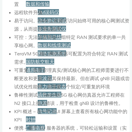
数据和传输
置
2M误码仪
远程软件升级
信令协议测试
易于访问。RAN 工程师可访问始终可用的核心网测试资
多业务测试仪
源，从而提升测试效率。
存储和总线
可控：无法设置符合一组特定 RAN 测试要求的单一共
数据和线缆测试
享核心网。
网络监测系统
TeraVM 5G 核心网仿真器可配置为符合特定 RAN 测试
国防航空航天
需求。
通用电子
可重复：负责管理真实/测试核心网的工程师需要进行不
示波器
断更改和更新，使其保持最新。但在调试 gNB 问题或尝
电力电子仪表
试优化性能时，则需要一个恒定/可重复的环境
函数发生器
鲁棒性测试：TeraVM 5G 核心网仿真器允许工程师在
电源
N2 接口上插入错误，用于检查 gNB 设计的鲁棒性。
信号记录
KPI 概述 – 在一个 GUI 屏幕上查看所有核心网功能中的
时钟
KPI
广播电视
便携 – 基于 1U 服务器的系统，可轻松运输和设置（实