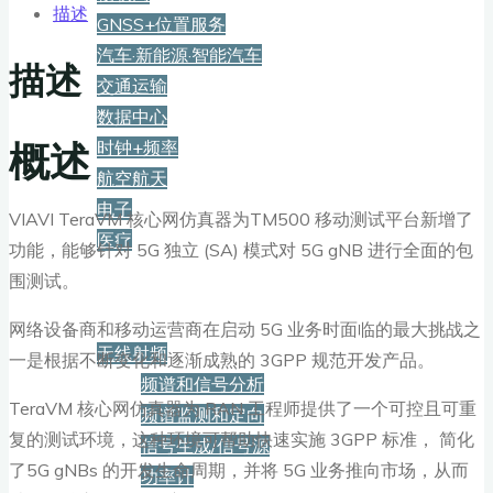
描述
GNSS+位置服务
汽车·新能源·智能汽车
描述
交通运输
数据中心
概述
时钟+频率
航空航天
电子
VIAVI TeraVM 核心网仿真器为TM500 移动测试平台新增了
医疗
功能，能够针对 5G 独立 (SA) 模式对 5G gNB 进行全面的包
围测试。
产品
网络设备商和移动运营商在启动 5G 业务时面临的最大挑战之
无线射频
一是根据不断变化和逐渐成熟的 3GPP 规范开发产品。
频谱和信号分析
TeraVM 核心网仿真器为 RAN 工程师提供了一个可控且可重
频谱监测和定向
复的测试环境，这种环境可帮助快速实施 3GPP 标准， 简化
信号生成/信号源
了5G gNBs 的开发生命周期，并将 5G 业务推向市场，从而
功率计