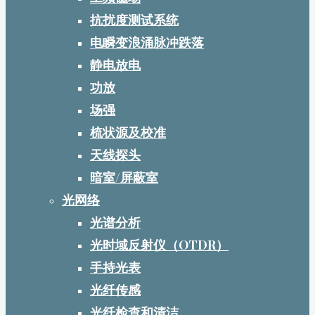
抗扰度测试系统
电瞬变浪涌脉冲跌落
静电放电
功放
场强
梳状源及校准
天线探头
暗室/屏蔽室
光网络
光谱分析
光时域反射仪（OTDR）
手持光表
光纤传感
光纤检查和清洁