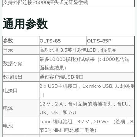
支持外部连接P5000i探头式光纤显微镜
通用参数
参数
OLTS-85
OLTS-85P
显示
高对比度 3.5英寸彩色LCD，触摸屏
最多10.000损耗测试结果（>1000包含端
数据存储
面检查结果）
数据读出
通过客户端USB接口
2 x USB主机接口，1x micro USB, 以太网接
电接口
口
12 V，2 A，含可互换的墙插接头，含EU、
电源
UK、US、和 AU
Li-ion 锂电池组，3.7 V，20 Wh （选项，8
电池
节5号NiMH电池或干电池）