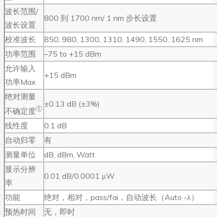
波长范围/
800 到 1700 nm/ 1 nm 步长设置
波长设置
校准波长
850, 980, 1300, 1310, 1490, 1550, 1625 nm
功率范围
–75 to +15 dBm
允许输入
+15 dBm
功率Max
绝对测量
±0.13 dB (±3%)
①
不确定度
线性度
0.1 dB
自动归零
有
测量单位
dB, dBm, Watt
显示分辨
0.01 dB/0.0001 μW
率
功能
绝对，相对，pass/fai，自动波长（Auto -λ）
预热时间
无，即时