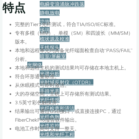
特点
电瞬变浪涌脉冲跌落
静电放电
功放
完整的Tier1光纤测试，符合TIA/ISO/IEC标准。
场强
专有多模（MM）、单模（SM）和四波长（MM/SM）
梳状源及校准
版本。
天线探头
本地和远程单元均具备光纤端面检查自动“PASS/FAIL”
暗室/屏蔽室
分析。
光网络
本地和远程主机的测试结果均可存储在本地主机上。
光谱分析
符合环形通量标准。
光时域反射仪（OTDR）
从休眠模式可即时激活。
手持光表
大的存储空间，主机上可存储所有测试结果。
光纤传感
3.5英寸彩色触摸屏。
光纤检查和清洁
结果输出可通过USB接口，或直接连接PC，通过
光纤色散
FiberChekPro报告软件输出。
光缆监控
电池工作时间可支持一整天。
光缆和光纤工程