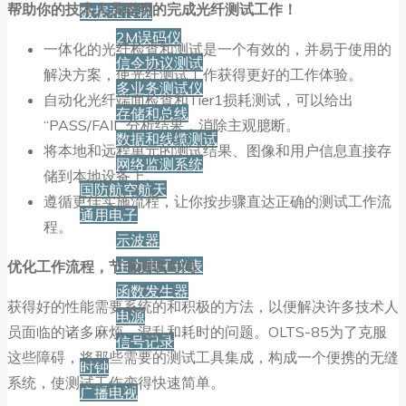
帮助你的技术人员聪明的完成光纤测试工作！
数据和传输
2M误码仪
一体化的光纤检查和测试是一个有效的，并易于使用的
信令协议测试
解决方案，使光纤测试工作获得更好的工作体验。
多业务测试仪
自动化光纤端面检查和Tier1损耗测试，可以给出
存储和总线
“PASS/FAIL”分析结果，消除主观臆断。
数据和线缆测试
将本地和远程单元的测试结果、图像和用户信息直接存
网络监测系统
储到本地设备上。
国防航空航天
遵循更佳实施流程，让你按步骤直达正确的测试工作流
通用电子
程。
示波器
电力电子仪表
优化工作流程，节省测试时间
函数发生器
获得好的性能需要系统的和积极的方法，以便解决许多技术人
电源
员面临的诸多麻烦，混乱和耗时的问题。OLTS-85为了克服
信号记录
这些障碍，将那些需要的测试工具集成，构成一个便携的无缝
时钟
系统，使测试工作变得快速简单。
广播电视