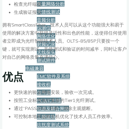
矢量网络分析
检查光纤端面
天馈线测试
生成验证报告
音频分析
拥有SmartClassFiber，技术人员可以从这个功能强大和易于
综测仪
使用的解决方案中获得灵活性和出色的性能，这使得任何使用
网络优化
者立即成为光纤智能技术人员。OLTS-85/85P只要按一个
射频记录
键，就可实现测试，并使测试和验证的时间减半，同时让客户
天线探头
对自己的网络质量充满信心。
测试附件
电磁兼容
优点
EMC软件及系统
接收机
更快速的验证网络安装，验收一次完成。
信号源
按照工业标准执行复杂的Tier1光纤测试。
PCB/IC扫描
通过“PASS/FAIL”分析，消除主观臆断。
电源及耦合网络
可控制本地和远程主机优化了技术人员工作效率。
工频磁场
抗扰度测试系统