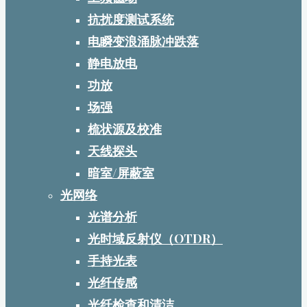
抗扰度测试系统
电瞬变浪涌脉冲跌落
静电放电
功放
场强
梳状源及校准
天线探头
暗室/屏蔽室
光网络
光谱分析
光时域反射仪（OTDR）
手持光表
光纤传感
光纤检查和清洁