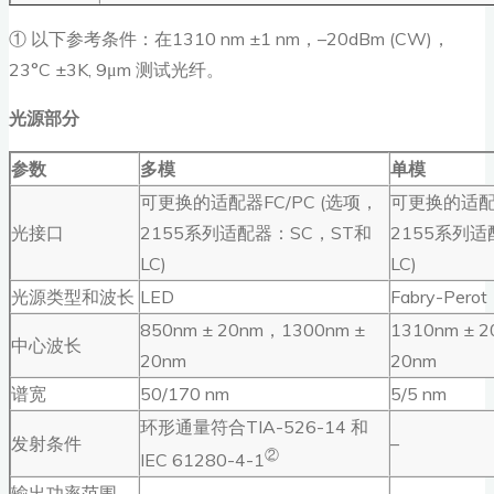
① 以下参考条件：在1310 nm ±1 nm，–20dBm (CW)，
23°C ±3K, 9μm 测试光纤。
光源部分
参数
多模
单模
可更换的适配器FC/PC (选项，
可更换的适配器
光接口
2155系列适配器：SC，ST和
2155系列适
LC)
LC)
光源类型和波长
LED
Fabry-Perot
850nm ± 20nm，1300nm ±
1310nm ± 
中心波长
20nm
20nm
谱宽
50/170 nm
5/5 nm
环形通量符合TIA-526-14 和
发射条件
–
②
IEC 61280-4-1
输出功率范围