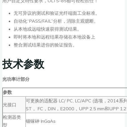
用户自定义特性要求，OLTS-85都可轻松胜任！
无可异议的测试和验证光纤端面工业标准。
自动化“PASS/FAIL”分析，消除主观臆断。
从本地或远端快速获得测试结果。
即时将本地和远程结果存储在本地设备上
整合测试结果进你的验证报告。
技术参数
光功率计部分
参数
可更换的适配器 LC/ PC, LC/APC (选项，201
光接口
ST， FC，DIN，E2000，UPP 2.5 mm和UPP 1.2
检测器类
铟镓砷 InGaAs
型