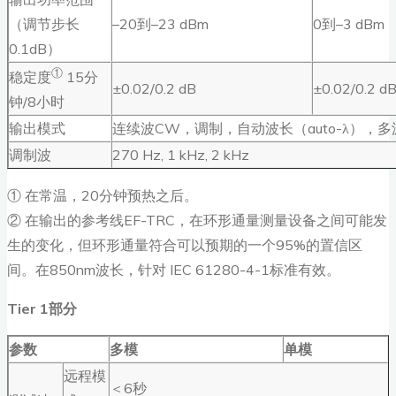
（调节步长
–20到–23 dBm
0到–3 dBm
0.1dB）
①
稳定度
15分
±0.02/0.2 dB
±0.02/0.2 d
钟/8小时
输出模式
连续波CW，调制，自动波长（auto-λ），多波长
调制波
270 Hz, 1 kHz, 2 kHz
① 在常温，20分钟预热之后。
② 在输出的参考线EF-TRC，在环形通量测量设备之间可能发
生的变化，但环形通量符合可以预期的一个95%的置信区
间。在850nm波长，针对 IEC 61280-4-1标准有效。
Tier 1部分
参数
多模
单模
远程模
＜6秒