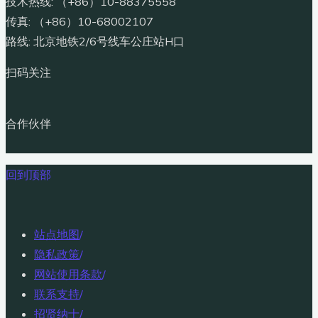
技术热线: （+86）10-88375558
传真: （+86）10-68002107
路线: 北京地铁2/6号线车公庄站H口
扫码关注
合作伙伴
回到顶部
站点地图
/
隐私政策
/
网站使用条款
/
联系支持
/
招贤纳士
/