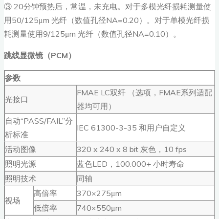
③ 20分钟预热后，常温，未充电。对于多模光纤损耗测量使
用50/125μm 光纤（数值孔径NA=0.20）。对于单模光纤损
耗测量使用9/125μm 光纤（数值孔径NA=0.10）。
跳线显微镜（PCM）
参数
FMAE LC双纤 （选项，FMAE系列适配
光接口
器均可用）
自动“PASS/FAIL”分
IEC 61300-3-35 和用户自定义
析标准
活动图像
320 x 240 x 8 bit 灰色，10 fps
照明光源
蓝色LED，100.000+ 小时寿命
照明技术
同轴
高倍率
370×275μm
视场
低倍率
740×550μm