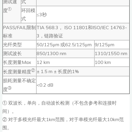
测试速
式
①
环回模
度
≤3秒
式
PASS/FAIL限制
TIA 568.3， ISO 11801和ISO/IEC 14763-
标准
3，链路验证
光纤类型
50/125μm 或62.5/125μm
9/125μm
测试波长
850/1300 nm
1310/1550 nm
长度测量Max
12 km
100 km
②
± 1.5 m ± 长度的1%
长度测量精度
损耗测量不确定
<0.2 dB
③
度
① 双波长，单向，自动波长检测（不包含参考和连接时
间）。
② 对于多模光纤最大1km范围，对于单模光纤最大10km范
围。