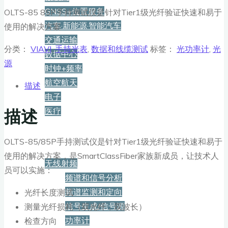
GNSS+位置服务
OLTS-85 85P手持测试仪是针对Tier1级光纤验证快速和易于
汽车·新能源·智能汽车
使用的解决方案
交通运输
分类：
VIAVI
,
手持光表
,
数据和线缆测试
标签：
光功率计
,
光
数据中心
源
时钟+频率
航空航天
描述
电子
描述
医疗
产品
OLTS-85/85P手持测试仪是针对Tier1级光纤验证快速和易于
使用的解决方案，是SmartClassFiber家族新成员，让技术人
无线射频
员可以实施：
频谱和信号分析
频谱监测和定向
光纤长度测试
信号生成/信号源
测量光纤损耗（双光纤，双波长）
功率计
检查方向