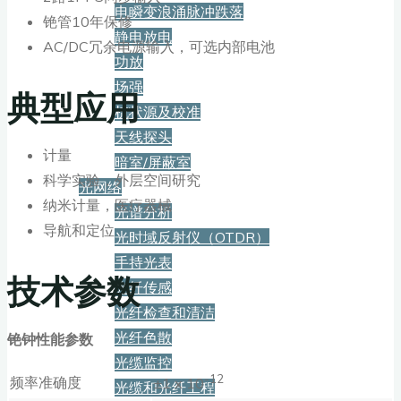
电瞬变浪涌脉冲跌落
铯管10年保修
静电放电
AC/DC冗余电源输入，可选内部电池
功放
场强
典型应用
梳状源及校准
天线探头
计量
暗室/屏蔽室
科学实验，外层空间研究
光网络
纳米计量，医疗器械
光谱分析
导航和定位
光时域反射仪（OTDR）
手持光表
技术参数
光纤传感
光纤检查和清洁
光纤色散
铯钟性能参数
光缆监控
-12
频率准确度
±1 x 10
光缆和光纤工程