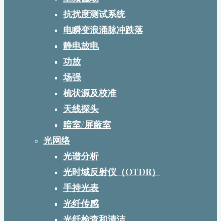
抗扰度测试系统
电瞬变浪涌脉冲跌落
静电放电
功放
场强
梳状源及校准
天线探头
暗室/屏蔽室
光网络
光谱分析
光时域反射仪（OTDR）
手持光表
光纤传感
光纤检查和清洁