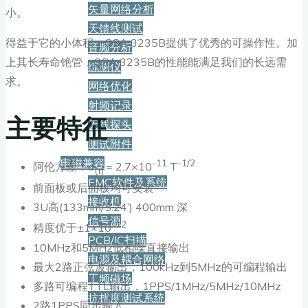
矢量网络分析
小。
天馈线测试
得益于它的小体积，OSA 3235B提供了优秀的可操作性。加
音频分析
上其长寿命铯管，OSA 3235B的性能能满足我们的长远需
综测仪
求。
网络优化
射频记录
主要特征
天线探头
测试附件
电磁兼容
-11
-1/2
阿伦方差：σ
= 2.7×10
T
(
τ
)
EMC软件及系统
前面板或后面板均可安装
接收机
3U高(133mm/5.24’) 400mm 深
信号源
-12
精度优于±1×10
PCB/IC扫描
10MHz和5MHz低相噪直接输出
电源及耦合网络
最大2路正弦波输出，100kHz到5MHz的可编程输出
工频磁场
多路可编程TTL输出，1PPS/1MHz/5MHz/10MHz
抗扰度测试系统
2路1PPS同步输入