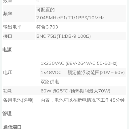
数量
4
可配置的，
频率
2.048MHz/E1/T1/1PPS/10MHz
输出电平
符合G.703
接口
BNC 75Ω(T1:DB-9 100Ω)
电源
1x230VAC (88V-264VAC 50-60Hz)
电压
1x48VDC ，额定值浮动范围(20V – 60V)
双路供电
功耗
60W @25°C (预热期间最大70W)
备用电池(选项)
内置，电池可以在断电情况下工作45分钟
管理
通信端口