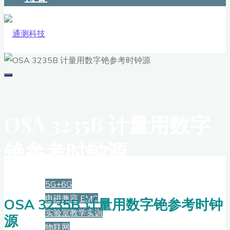
OSA 3235B 计量用数字
首页
铯参考时钟源
解决方案
5G+6G
电磁兼容 EMC
OSA 3235B 计量用数字铯参考时钟
实验室教学实训
源
物联网