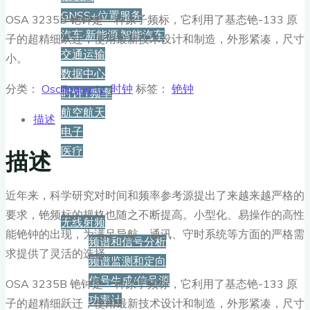
GNSS+位置服务
OSA 3235B 铯钟是一种原子频标，它利用了基态铯-133 原
汽车·新能源·智能汽车
子的超精细跃迁，使用最新技术设计和制造，外形紧凑，尺寸
交通运输
小。
数据中心
分类：
Oscilloquartz
,
时钟
标签：
铯钟
时钟+频率
航空航天
描述
电子
医疗
描述
产品
近年来，科学研究对时间和频率参考源提出了来越来越严格的
要求，铯频标的规格也随之不断提高。小型化、易操作的高性
无线射频
能铯钟的出现，为满足导航、通讯、守时系统等方面的严格需
频谱和信号分析
求提供了灵活的选择。
频谱监测和定向
信号生成/信号源
OSA 3235B 铯钟是一种原子频标，它利用了基态铯-133 原
功率计
子的超精细跃迁，使用最新技术设计和制造，外形紧凑，尺寸