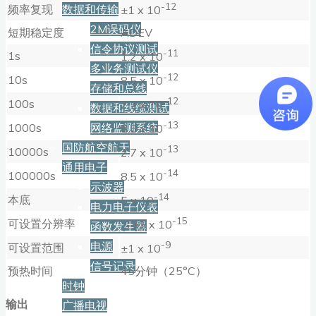
-12
频率复现
数据和传输
±1 x 10
2M误码仪
短期稳定度
ADEV
信令协议测试
-11
1s
1.2 x 10
多业务测试仪
-12
10s
8.5 x 10
存储和总线
-12
100s
2.7 x 10
数据和线缆测试
-13
1000s
网络监测系统
8.5 x 10
国防航空航天
-13
10000s
2.7 x 10
通用电子
-14
100000s
8.5 x 10
示波器
-14
本底
5 x 10
电力电子仪表
-15
可设置分辨率
＜±1 x 10
函数发生器
-9
电源
可设置范围
±1 x 10
信号记录
预热时间
45分钟（25°C）
时钟
输出
广播电视