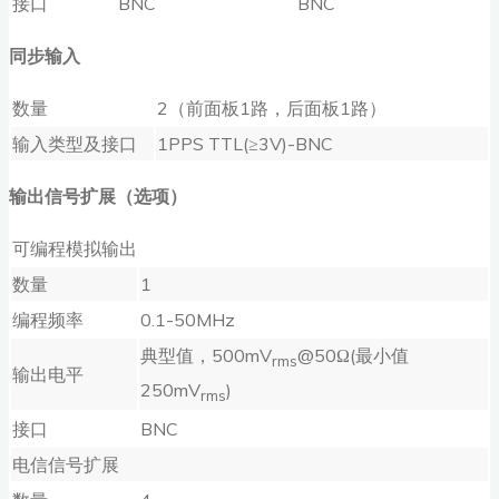
接口
BNC
BNC
同步输入
数量
2（前面板1路，后面板1路）
输入类型及接口
1PPS TTL(≥3V)-BNC
输出信号扩展（选项）
可编程模拟输出
数量
1
编程频率
0.1-50MHz
典型值，500mV
@50Ω(最小值
rms
输出电平
250mV
)
rms
接口
BNC
电信信号扩展