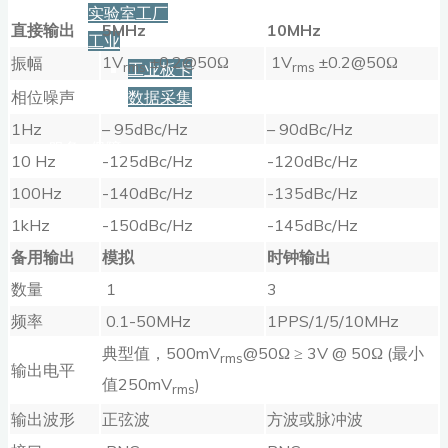
实验室工厂
直接输出
5MHz
10MHz
工业
1V
±0.2@50Ω
1V
±0.2@50Ω
振幅
工业板卡
rms
rms
相位噪声
数据采集
1Hz
– 95dBc/Hz
– 90dBc/Hz
服务+保障
10 Hz
-125dBc/Hz
-120dBc/Hz
100Hz
-140dBc/Hz
-135dBc/Hz
资源下载
1kHz
-150dBc/Hz
-145dBc/Hz
备用输出
模拟
时钟输出
数量
1
3
新闻
频率
0.1-50MHz
1PPS/1/5/10MHz
典型值，500mV
@50Ω ≥ 3V @ 50Ω (最小
rms
输出电平
博客
值250mV
)
rms
输出波形
正弦波
方波或脉冲波