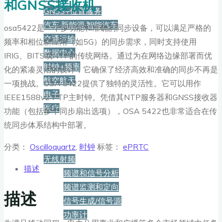
和GNSS接收机
GNSS+位置服务
汽车·新能源·智能汽车
osa5422是一个多功能和准确的同步设备，可以满足严格的
交通运输
频率和相位新应用（如5G）的同步需求，同时支持使用
数据中心
IRIG、BITS或NTP的传统网络。通过为在网络边缘部署而优
时钟+频率
化的紧凑灵活的设计，它确保了经济高效和准确的同步不再是
航空航天
一项挑战。OSA 5422提供了独特的灵活性。它可以用作
电子
IEEE1588v2 PTP主时钟。凭借其NTP服务器和GNSS接收器
医疗
功能（包括多个同步扇出选项），OSA 5422也非常适合在传
统同步体系结构中部署。
产品
分类：
Oscilloquartz
,
时钟
标签：
ePRTC
无线射频
描述
频谱和信号分析
频谱监测和定向
描述
信号生成/信号源
功率计