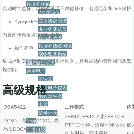
数据和传输
自动时钟选择、自校准延迟不对称补偿、电源冗余和DoS保护
2M误码仪
信令协议测试
Syncjack™技术
多业务测试仪
内置同步精度监控保障工具
存储和总线
数据和线缆测试
操作简单
网络监测系统
集成控制器，包括集成同步控制器，具有卓越的管理和同步监
国防航空航天
控功能
通用电子
示波器
高级规格
电力电子仪表
函数发生器
电源
OSA54
22
工作模式
内
信号记录
ePRTC, PRTC A 和 PRTC B
OCXO、高品质OCXO、高
时钟
PTP 主时钟，边界时钟 type
嵌
品质DOCXO和铷
广播电视
D, 从时钟，同步探针
(G