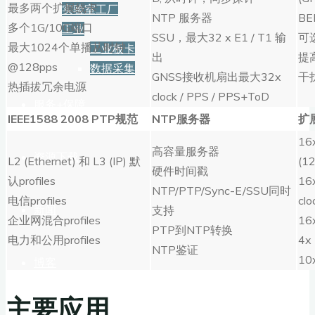
最多两个扩展线卡
实验室工厂
NTP 服务器
BE
多个1G/10G端口
工业
SSU，最大32 x E1 / T1 输
可
最大1024个单播从时钟
工业板卡
出
提
@128pps
数据采集
GNSS接收机扇出最大32x
干
热插拔冗余电源
clock / PPS / PPS+ToD
服务+保障
IEEE1588 2008 PTP
规范
NTP
服务器
扩
16
高容量服务器
资源下载
L2 (Ethernet) 和 L3 (IP) 默
(1
硬件时间戳
认profiles
16
NTP/PTP/Sync-E/SSU同时
电信profiles
cl
新闻
支持
企业网混合profiles
16
PTP到NTP转换
电力和公用profiles
4x
NTP鉴证
10x
博客
主要应用