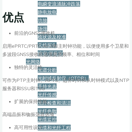
电瞬变浪涌脉冲跌落
静电放电
优点
功放
场强
前沿的GNSS接收机
梳状源及校准
天线探头
启用ePRTC/PRTC-A/-B和主时钟功能，以便使用多个卫星和
暗室/屏蔽室
多波段GNSS接收机选项提供频率、相位和时间
光网络
独特的灵活性
光谱分析
光时域反射仪（OTDR）
可作为PTP主时钟、APTS、边界时钟和从时钟模式以及NTP
手持光表
服务器和SSU和TSG
光纤传感
扩展的保持性能
光纤检查和清洁
光纤色散
高端晶振和铷振荡器选项
光缆监控
高可用性设计
光缆和光纤工程