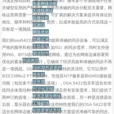
为满足移动回程、电力公用事业和广播等多个市场领域中任务
矢量网络分析
关键型应用的严格要求，可靠而准确的同步分配至关重要。网
天馈线测试
络运营商需要一个健壮的、可扩展的解决方案来提供有保证的
音频分析
相位、频率和时间同步。然而，以成本效益高的方式实现这一
综测仪
目标是一项挑战。
网络优化
射频记录
我们的osa5422是一个多功能和准确的同步设备，可以满足
天线探头
严格的频率和相位新应用（如5G）的同步需求，同时支持使
测试附件
用IRIG、BITS或NTP的传统网络。通过为在网络边缘部署而
电磁兼容
优化的紧凑灵活的设计，它确保了经济高效和准确的同步不再
EMC软件及系统
是一项挑战。OSA 5422提供了独特的灵活性。它可以用作
接收机
IEEE1588v2 PTP主时钟。凭借其NTP服务器和GNSS接收器
信号源
功能（包括多个同步扇出选项），OSA 5422也非常适合在传
PCB/IC扫描
统同步体系结构中部署。为了满足所有安装需求，我们提供了
电源及耦合网络
两种订购选项：一种是所有连接器在前面，另一种是连接器在
工频磁场
后面，显示器在前面。所有这些特性使我们的OSA 5422非常
抗扰度测试系统
适合在网络边缘为新的和旧的解决方案提供准确可靠的同步。