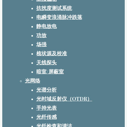
抗扰度测试系统
电瞬变浪涌脉冲跌落
静电放电
功放
场强
梳状源及校准
天线探头
暗室/屏蔽室
光网络
光谱分析
光时域反射仪（OTDR）
手持光表
光纤传感
光纤检查和清洁