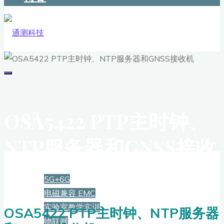
OSA5422 PTP主时钟、
首页
NTP服务器和GNSS接收
解决方案
机
5G+6G
电磁兼容 EMC
实验室教学实训
OSA5422 PTP主时钟、NTP服务器
物联网