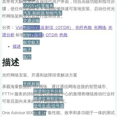
其带有大触摸屏的直观现代用户界面，结合高级功能和指导步
GNSS+位置服务
骤，使任何现场技术人员都能够快速可靠地安装、启动任何光
汽车·新能源·智能汽车
纤网络架构并对其进行故障排查。
交通运输
分类：
VIAVI
,
光时域反射仪（OTDR）
,
光纤色散
,
光网络
,
光
数据中心
谱分析
标签：
DWDM
,
OTDR
,
色散
时钟+频率
航空航天
描述
电子
医疗
描述
产品
光纤网络安装、开通和故障排查解决方案
无线射频
承载海量数据的 5G 网络、通过通信网络连接的智慧城市、
频谱和信号分析
FTTH 服务的持续部署以及数据中心的激增将继续推动行业对
频谱监测和定向
可靠且面向未来的光纤网络的需求。
信号生成/信号源
One Advisor 800 配备了集性能、效率和多功能于一体的测试
功率计