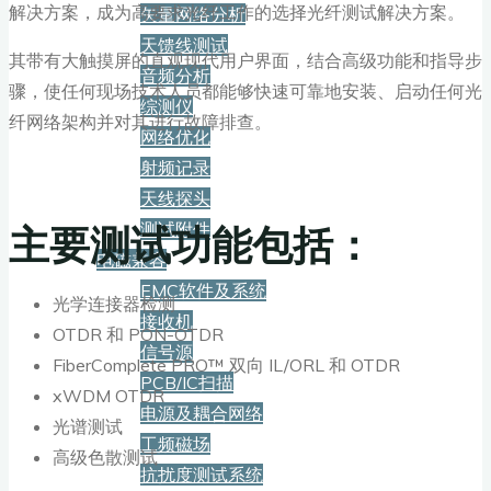
解决方案，成为高要求光纤工作的选择光纤测试解决方案。
矢量网络分析
天馈线测试
其带有大触摸屏的直观现代用户界面，结合高级功能和指导步
音频分析
骤，使任何现场技术人员都能够快速可靠地安装、启动任何光
综测仪
纤网络架构并对其进行故障排查。
网络优化
射频记录
天线探头
主要测试功能包括：
测试附件
电磁兼容
EMC软件及系统
光学连接器检测
接收机
OTDR 和 PON-OTDR
信号源
FiberComplete PRO™ 双向 IL/ORL 和 OTDR
PCB/IC扫描
xWDM OTDR
电源及耦合网络
光谱测试
工频磁场
高级色散测试
抗扰度测试系统