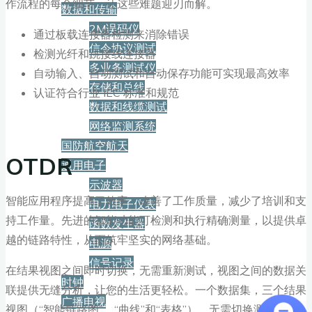
作流程的每个细节，让这些难题迎刃而解。
数据和传输
2M误码仪
通过板载连接器检测来消除错误
信令协议测试
检测光纤和跳接线连接器
多业务测试仪
自动输入、自动测试和自动保存功能可实现最高效率
存储和总线
认证符合行业 IEC 标准和规范
数据和线缆测试
网络监测系统
国防航空航天
OTDR
通用电子
示波器
智能应用程序提高了效率，改善了工作质量，减少了培训和支
电力电子仪表
持工作量。先进的智能功能可检测和执行精确测量，以提供卓
函数发生器
越的链路特性，从而筑牢坚实的网络基础。
电源
信号记录
在结果视图之间即时切换，无需重新测试，视图之间的数据关
时钟
联提供无缝分析，让您的生活更轻松。一个数据集，三个结果
广播电视
视图（“智能链路图”、“曲线”和“表格”），无需切换测试应用