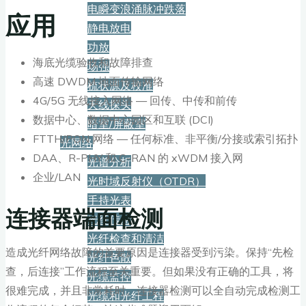
电瞬变浪涌脉冲跌落
应用
静电放电
功放
海底光缆验收和故障排查
场强
高速 DWDM 地面传输网络
梳状源及校准
4G/5G 无线接入网络 — 回传、中传和前传
天线探头
数据中心、数据中心园区和互联 (DCI)
暗室/屏蔽室
FTTH/PON 网络 — 任何标准、非平衡/分接或索引拓扑
光网络
DAA、R-PHY 和 C-RAN 的 xWDM 接入网
光谱分析
企业/LAN
光时域反射仪（OTDR）
手持光表
连接器端面检测
光纤传感
光纤检查和清洁
造成光纤网络故障的首要原因是连接器受到污染。保持“先检
光纤色散
查，后连接”工作流程至关重要。但如果没有正确的工具，将
光缆监控
很难完成，并且非常耗时。连接器检测可以全自动完成检测工
光缆和光纤工程