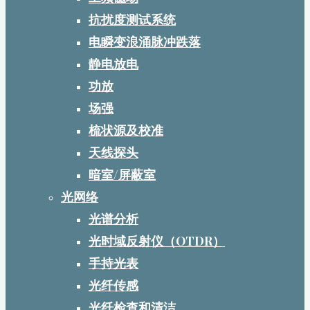
抗扰度测试系统
电瞬变浪涌脉冲跌落
静电放电
功放
场强
梳状源及校准
天线探头
暗室/屏蔽室
光网络
光谱分析
光时域反射仪（OTDR）
手持光表
光纤传感
光纤检查和清洁