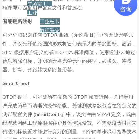
实验室工厂
程序即可匹配用户配置文件和首选项。
工业
智能链路映射
工业板卡
数据采集
可分析和识别任何 OTDR 曲线（无论新旧）中的无源光学元
件，并以光纤链路图的形式将它们表示为简单的图标。然后，
服务+保障
SLM 根据用户定义的或 IEC/TIA 标准阈值，使用通过/未通过
信息增强图标，并明确命名光学元件的类型，如接头、连接
资源下载
器、折弯、分路器或多路复用器。
SmartTest
新闻
OTDR 助手，可消除所有复杂的 OTDR 设置错误，并指导用
户完成简单而清晰的操作步骤。关键测试参数包含在预定义的
测试配置文件 (SmartConfig) 中，该文件由 VIAVI 定义，或由
博客
经理或网络工程师根据客户具体情况设置。不需要浪费时间来
猜测怎样设置才能进行良好的测量。四个简单步骤可指导技术