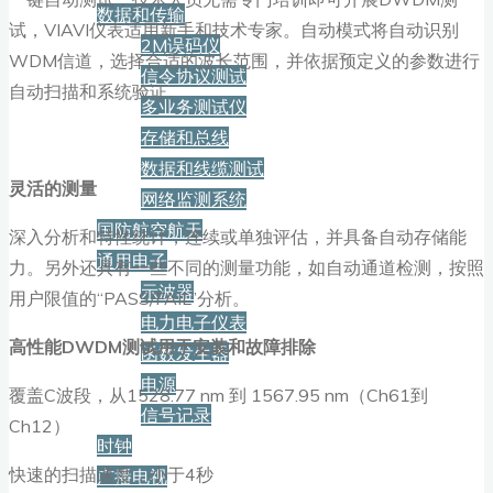
数据和传输
试，VIAVI仪表适用新手和技术专家。自动模式将自动识别
2M误码仪
WDM信道，选择合适的波长范围，并依据预定义的参数进行
信令协议测试
自动扫描和系统验证。
多业务测试仪
存储和总线
数据和线缆测试
灵活的测量
网络监测系统
国防航空航天
深入分析和特性统计，连续或单独评估，并具备自动存储能
通用电子
力。另外还具有一些不同的测量功能，如自动通道检测，按照
示波器
用户限值的“PASS/FAIL”分析。
电力电子仪表
高性能
DWDM
测试用于安装和故障排除
函数发生器
电源
覆盖C波段，从1528.77 nm 到 1567.95 nm（Ch61到
信号记录
Ch12）
时钟
快速的扫描速度，小于4秒
广播电视