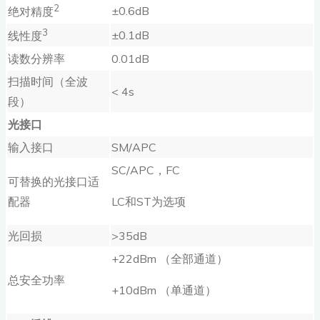
2
±0.6dB
绝对精度
3
±0.1dB
线性度
读数分辨率
0.01dB
扫描时间（全波
< 4s
段）
光接口
输入接口
SM/APC
SC/APC，FC
可替换的光接口适
配器
LC和ST为选项
光回损
>35dB
+22dBm （全部通道）
总安全功率
+10dBm （单通道）