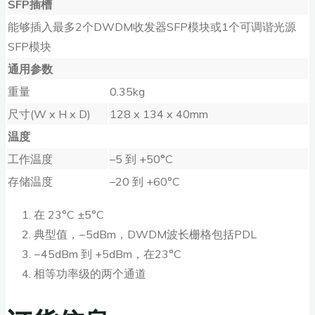
SFP
插槽
能够插入最多2个DWDM收发器SFP模块或1个可调谐光源
SFP模块
通用参数
重量
0.35kg
尺寸(W x H x D)
128 x 134 x 40mm
温度
工作温度
–5 到 +50°C
存储温度
–20 到 +60°C
在 23°C ±5°C
典型值，−5dBm，DWDM波长栅格包括PDL
−45dBm 到 +5dBm，在23°C
相等功率级的两个通道