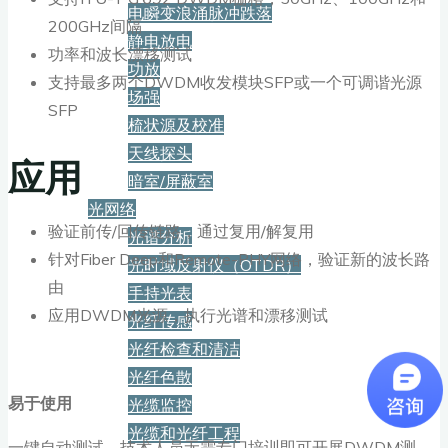
电瞬变浪涌脉冲跌落
200GHz间隔
静电放电
功率和波长漂移测试
功放
支持最多两个DWDM收发模块SFP或一个可调谐光源
场强
SFP
梳状源及校准
天线探头
应用
暗室/屏蔽室
光网络
验证前传/回传链路，通过复用/解复用
光谱分析
针对Fiber Deep和Remote-PHY网络，验证新的波长路
光时域反射仪（OTDR）
由
手持光表
应用DWDM光源，执行光谱和漂移测试
光纤传感
光纤检查和清洁
光纤色散
易于使用
光缆监控
光缆和光纤工程
一键自动测试，技术人员无需专门培训即可开展DWDM测