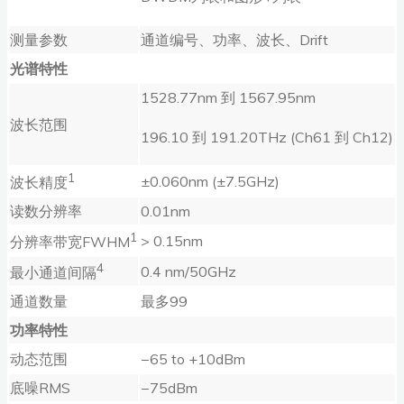
测量参数
通道编号、功率、波长、Drift
光谱特性
1528.77nm 到 1567.95nm
波长范围
196.10 到 191.20THz (Ch61 到 Ch12)
1
±0.060nm (±7.5GHz)
波长精度
读数分辨率
0.01nm
1
> 0.15nm
分辨率带宽FWHM
4
0.4 nm/50GHz
最小通道间隔
通道数量
最多99
功率特性
动态范围
−65 to +10dBm
底噪RMS
−75dBm