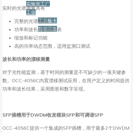
实验室工厂
实时的光谱测量具有
工业
工业板卡
完整的光谱曲线
数据采集
功率和波长的结果列表
缩放和标记功能
服务+保障
高的功率动态范围，适用监测口测试
波长和功率的漂移测量
资源下载
对于光性能监测，基于时间的测量是不可缺少的一项关键参
数。OCC-4056C内置漂移测试应用，在用户定义的时间提供
新闻
功率和波长结果，采用图形和数字呈现。
博客
SFP
插槽用于
DWDM
收发模块
SFP
和可调谐
SFP
OCC-4056C提供一个集成的SFP插槽，用于最多2个DWDM