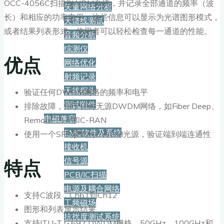
OCC-4056C扫描DWDM系统，并记录全部通道的频率（波
矢量网络分析
长）和相应的功率电平。这些信息可以显示为光谱图形模式，
天馈线测试
或者结果列表形式。使用者可以轻松检查每一通道的性能。
音频分析
综测仪
优点
网络优化
射频记录
天线探头
验证任何DWDM网络的频率和电平
测试附件
排除故障，用于任何无源DWDM网络，如Fiber Deep、
电磁兼容
Remote-PHY和C-RAN
EMC软件及系统
使用一个SFP形式的DWDM光源，验证端到端连通性
接收机
特点
信号源
PCB/IC扫描
电源及耦合网络
支持C波段，Ch61到Ch12
工频磁场
图形和列表显示结果
抗扰度测试系统
支持ITU-T G.692 DWDM栅格，50GHz、100GHz和