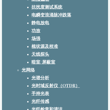
抗扰度测试系统
电瞬变浪涌脉冲跌落
静电放电
功放
场强
梳状源及校准
天线探头
暗室/屏蔽室
光网络
光谱分析
光时域反射仪（OTDR）
手持光表
光纤传感
光纤检查和清洁