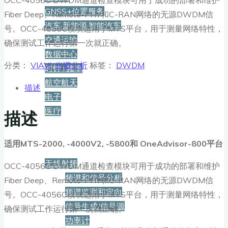
GNSS+位置服务
Fiber Deep、Remote-PHY和C-RAN网络的无源DWDM信
汽车·新能源·智能汽车
号。OCC-4056C模块适用于MTS平台，用于测量网络特性，
交通运输
确保测试工作运行第一次就正确。
数据中心
分类：
VIAVI
,
光谱分析
标签：
DWDM
时钟+频率
航空航天
描述
电子
医疗
描述
产品
适用MTS-2000, -4000V2, -5800和
OneAdvisor-800
平台
无线射频
OCC-4056C DWDM通道检查模块可用于成功的部署和维护
频谱和信号分析
Fiber Deep、Remote-PHY和C-RAN网络的无源DWDM信
频谱监测和定向
号。OCC-4056C模块适用于MTS平台，用于测量网络特性，
信号生成/信号源
确保测试工作运行第一次就正确。
功率计