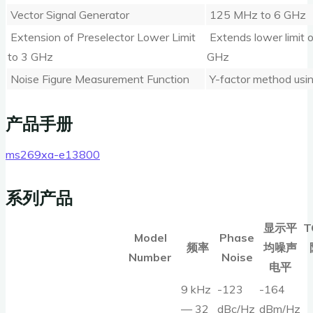
Vector Signal Generator
125 MHz to 6 GHz
Extension of Preselector Lower Limit
Extends lower limit o
to 3 GHz
GHz
Noise Figure Measurement Function
Y-factor method usin
产品手册
ms269xa-e13800
系列产品
显示平
T
Model
Phase
频率
均噪声
Number
Noise
电平
9 kHz
-123
-164
— 32
dBc/Hz
dBm/Hz