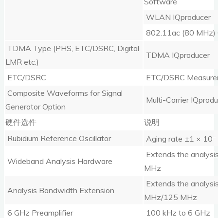
Software
WLAN IQproducer
802.11ac (80 MHz) 
TDMA Type (PHS, ETC/DSRC, Digital
TDMA IQproducer
LMR etc.)
ETC/DSRC
ETC/DSRC Measurem
Composite Waveforms for Signal
Multi-Carrier IQprod
Generator Option
硬件选件
说明
–
Rubidium Reference Oscillator
Aging rate ±1 × 10
Extends the analysi
Wideband Analysis Hardware
MHz
Extends the analysi
Analysis Bandwidth Extension
MHz/125 MHz
6 GHz Preamplifier
100 kHz to 6 GHz