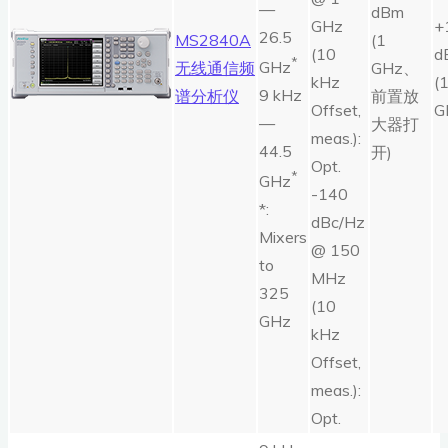
—
dBm
GHz
+
26.5
MS2840A
(1
(10
d
*
GHz
无线通信频
GHz、
kHz
(
9 kHz
谱分析仪
前置放
Offset,
G
—
大器打
meas.):
44.5
开)
Opt.
*
GHz
-140
*:
dBc/Hz
Mixers
@ 150
to
MHz
325
(10
GHz
kHz
Offset,
meas.):
Opt.