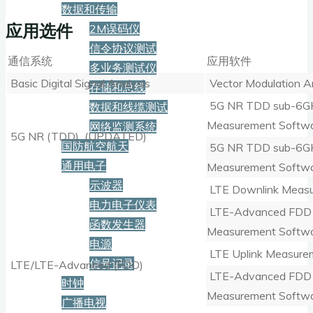
数据和传输
应用选件
2M误码仪
信令协议测试
通信系统
应用软件
多业务测试仪
Basic Digital Signal Analysis
Vector Modulation A
存储和总线
5G NR TDD sub-6GH
数据和线缆测试
Measurement Softw
网络监测系统
5G NR (TDD) (UPDATED)
国防航空航天
5G NR TDD sub-6GH
通用电子
Measurement Softw
示波器
LTE Downlink Measu
电力电子仪表
LTE-Advanced FDD 
函数发生器
Measurement Softw
电源
LTE Uplink Measure
信号记录
LTE/LTE-Advanced (FDD)
LTE-Advanced FDD 
时钟
Measurement Softw
广播电视