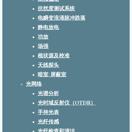
抗扰度测试系统
电瞬变浪涌脉冲跌落
静电放电
功放
场强
梳状源及校准
天线探头
暗室/屏蔽室
光网络
光谱分析
光时域反射仪（OTDR）
手持光表
光纤传感
光纤检查和清洁