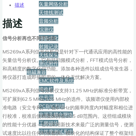
矢量网络分析
描述
天馈线测试
描述
音频分析
综测仪
网络优化
信号分析再也不同于以往
射频记录
MS269xA系列信号分析仪是针对下一代通讯应用的高性能的
天线探头
矢量信号分析仪。它包括扫频模式分析，FFT模式信号分析，
测试附件
和高精度的数字化仪功能。添加各种选件以组成信号发生器，
电磁兼容
将仪器打造成即插即用的一体化无忧解决方案。
EMC软件及系统
接收机
MS269xA系列信号分析仪支持31.25 MHz的标准分析带宽，
信号源
可扩展到62.5 MHz/125 MHz的选件。该频谱仪使用内部校
PCB/IC扫描
准电路（安立专利），在6 GHz的频率跨度内对幅度和相位进
电源及耦合网络
行校准，校准后使精度保持在±0.5 dB范围内。这些组成模块
工频磁场
的性能十分优越 – 它们采用新技术来最广泛的测量信号，使测
抗扰度测试系统
试速度比以往任何时候都快。模块化的结构保证了整个框架结