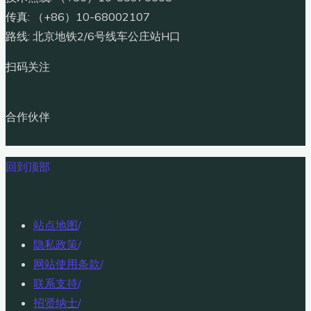
传真: （+86）10-68002107
路线: 北京地铁2/6号线车公庄站H口
扫码关注
合作伙伴
回到顶部
站点地图
/
隐私政策
/
网站使用条款
/
联系支持
/
招贤纳士
/