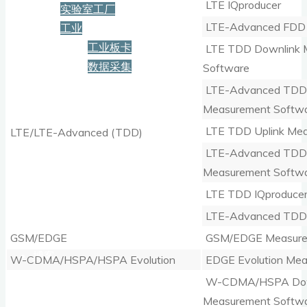
LTE IQproducer
实验室工厂
LTE-Advanced FDD 
工业
工业板卡
LTE TDD Downlink 
数据采集
Software
LTE-Advanced TDD 
服务+保障
Measurement Softw
LTE TDD Uplink Mea
LTE/LTE-Advanced (TDD)
LTE-Advanced TDD 
资源下载
Measurement Softw
LTE TDD IQproduce
新闻
LTE-Advanced TDD 
GSM/EDGE
GSM/EDGE Measure
博客
W-CDMA/HSPA/HSPA Evolution
EDGE Evolution Mea
W-CDMA/HSPA Dow
Measurement Softw