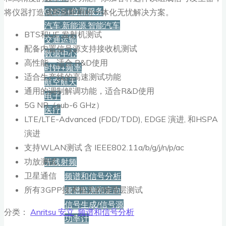
GNSS+位置服务
将仪器打造成即插即用的一体化无忧解决方案。
汽车·新能源·智能汽车
BTS和UE 发射机测试
交通运输
配备内置信号源支持接收机测试
数据中心
高性能，适合 R&D使用
时钟+频率
适合生产线的高速测试功能
航空航天
通用的调制解调功能，适合R&D使用
电子
5G NR（sub-6 GHz）
医疗
LTE/LTE-Advanced (FDD/TDD), EDGE 演进, 和HSPA
演进
产品
支持WLAN测试 含 IEEE802.11a/b/g/j/n/p/ac
功放测试
无线射频
卫星通信
频谱和信号分析
所有3GPP技术相关的物理层测试
频谱监测和定向
信号生成/信号源
分类：
Anritsu 安立
,
频谱和信号分析
功率计