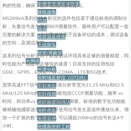
电瞬变浪涌脉冲跌落
构的性能，确保了整体性能的显著提高。
静电放电
MS269xA系列信号分析仪的选件包括基于通信标准的调制分
功放
析，矢量信号发生器和BER测量软件。最终用户可以配置一套
场强
完整的解决方案，大大降低了用于设备评估的成本，测试设备
梳状源及校准
的空间，及测试周期。
天线探头
暗室/屏蔽室
该系列信号分析仪对于研发测试环境具有足够的测量精度，同
光网络
时也能为产线提供足够快的速度！目前支持的应用包括
光谱分析
GSM，GPRS，EDGE，W-CDMA，LTE和5G技术。
光时域反射仪（OTDR）
宽带高速FFT信号分析（标准分析带宽为31.25 MHz和62.5
手持光表
MHz/125 MHz的选件）功能包括CCDF测量功能，频率 vs
光纤传感
时间，和功率vs 时间的高速连续测量。标准的数字化功能能
光纤检查和清洁
够精确地捕获波形，并立即使用信号发生器选件播放出来。增
光纤色散
加一个扩展的数字化选件，可以捕捉20MHz的信号长达4个
光缆监控
小时。
光缆和光纤工程