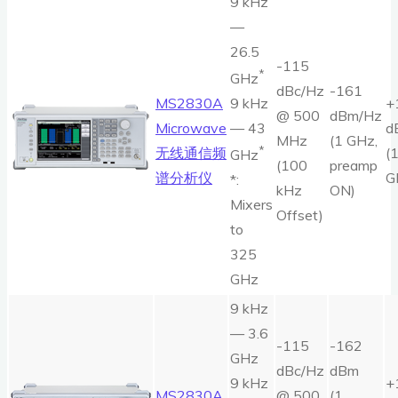
9 kHz
—
26.5
-115
*
GHz
dBc/Hz
-161
MS2830A
+
9 kHz
@ 500
dBm/Hz
Microwave
d
— 43
MHz
(1 GHz,
*
无线通信频
(
GHz
(100
preamp
谱分析仪
G
*:
kHz
ON)
Mixers
Offset)
to
325
GHz
9 kHz
— 3.6
-115
-162
GHz
dBc/Hz
dBm
9 kHz
+
MS2830A
@ 500
(1