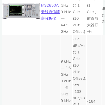
+
MS2850A
GHz
@ 1
(1
d
无线通信频
9 kHz
GHz
GHz、
(
谱分析仪
—
(10
前置放
G
44.5
kHz
大器打
GHz
Offset)
开)
-123
dBc/Hz
@ 1
GHz
9 kHz
(10
— 3.6
kHz
GHz
Offset):
9 kHz
Std.
— 6
-138
GHz
dBc/Hz
9 kHz
-164
@ 1