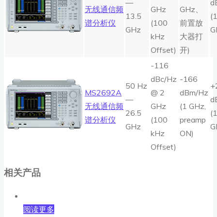
—
d
无线通信频
GHz
GHz、
13.5
(
谱分析仪
(100
前置放
GHz
G
kHz
大器打
Offset)
开)
-116
dBc/Hz
-166
50 Hz
+
MS2692A
@ 2
dBm/Hz
—
d
无线通信频
GHz
(1 GHz,
26.5
(
谱分析仪
(100
preamp
GHz
G
kHz
ON)
Offset)
相关产品
阅读更多