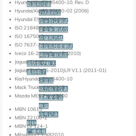
Hyundai/Kia ES 95400-10, Rev. D
数据和传输
Hyundai/Kia ES 96100-02 (2006)
2M误码仪
Hyundai ES 39110-00
信令协议测试
ISO 21848:2005
多业务测试仪
ISO 16750-2
存储和总线
ISO 7637-2:2011
数据和线缆测试
Iveco 16-2103 Rev.15 (2010)
网络监测系统
Jaguar CI 265
国防航空航天
Jaguar EMC-CS-2010JLR V1.1 (2011-01)
通用电子
Kia/Hyundai ES 95400-10
示波器
Mack Trucks 606GS15
电力电子仪表
Mazda MES PW 67600
函数发生器
电源
MBN 10615
信号记录
MBN 22100-2
时钟
MBN LV 124-1
广播电视
Mitsubishi ES-X82010