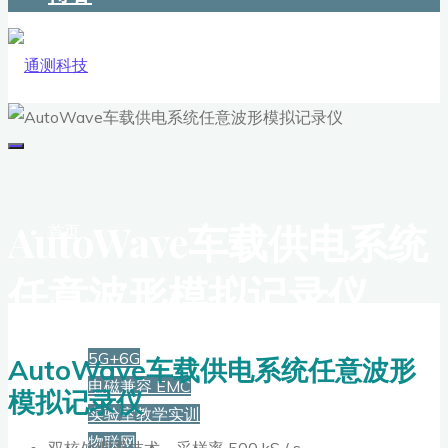
AutoWave车载供电系统
首页
任意波形模拟记录仪
解决方案
5G+6G
AutoWave车载供电系统任意波形
电磁兼容 EMC
模拟记录仪
实验室教学实训
物联网
双核处理器技术，采样率 500 kS / s