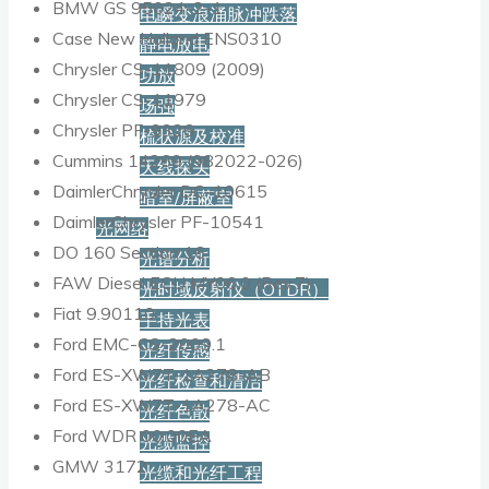
BMW GS 95024-2-1
电瞬变浪涌脉冲跌落
Case New Holland ENS0310
静电放电
Chrysler CS-11809 (2009)
功放
Chrysler CS-11979
场强
Chrysler PF-9326
梳状源及校准
Cummins 14269 (982022-026)
天线探头
DaimlerChrysler DC-10615
暗室/屏蔽室
DaimlerChrysler PF-10541
光网络
DO 160 Section 16
光谱分析
FAW Diesel ECU MY06.0 (Rev.7)
光时域反射仪（OTDR）
Fiat 9.90110
手持光表
Ford EMC-CS-2009.1
光纤传感
Ford ES-XW7T-1A278-AB
光纤检查和清洁
Ford ES-XW7T-1A278-AC
光纤色散
Ford WDR 00.00EA
光缆监控
GMW 3172
光缆和光纤工程