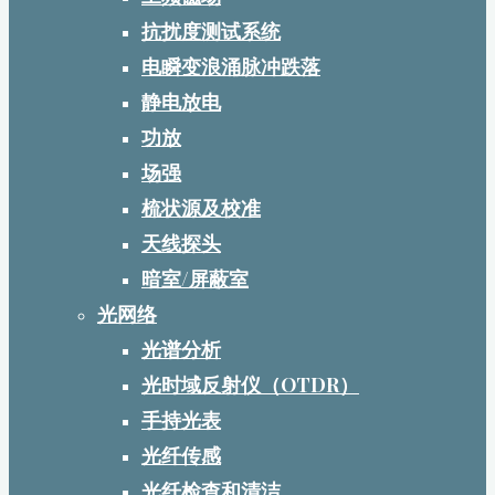
抗扰度测试系统
电瞬变浪涌脉冲跌落
静电放电
功放
场强
梳状源及校准
天线探头
暗室/屏蔽室
光网络
光谱分析
光时域反射仪（OTDR）
手持光表
光纤传感
光纤检查和清洁