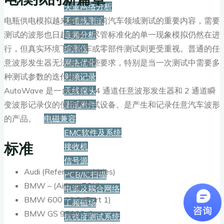
矢量网络分析
电瓶供电模拟越来越成为目前汽车领域测试的重要内容，需要
天馈线测试
测试的波形也日趋复杂。尽管标准化的单一现象模拟仍然在进
音频分析
行，但真实环境下的整车或零部件测试则更受重视。普通的任
综测仪
意波形发生器无法满足这些要求，特别是当一次测试中需要多
网络优化
种测试参数的迭代时。
射频记录
AutoWave 是一台结合了 4 通道任意波形发生器和 2 通道瞬
天线探头
变波形记录仪的便携式测试设备。是产生和记录任意汽车波形
测试附件
的产品。
电磁兼容
EMC软件及系统
标准
接收机
信号源
Audi (Reference vehicles)
PCB/IC扫描
BMW – (Airbag ECU)
电源及耦合网络
BMW 600 13.0 (Part 1)
工频磁场
BMW GS 95003-2
抗扰度测试系统