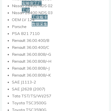
实验室工厂
Nissan 28400 NDS 02
工业
Nissan 28400 NDS 03
工业板卡
OEM LV 124
数据采集
Porsche
PSA B21 7110
服务+保障
Renault 36.00.400/B
Renault 36.00.400/C
Renault 36.00.808/–G
资源下载
Renault 36.00.808/–H
Renault 36.00.808/–J
新闻
Renault 36.00.808/–K
SAE J1113-2
SAE J2628 (2007)
博客
Tata TST/TS/WI/257
Toyota TSC3500G
Toyota TSC3590G