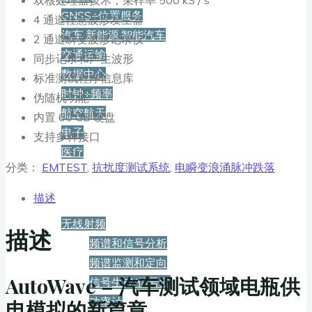
GNSS+位置服务
4 通道任意波形发生器
汽车·新能源·智能汽车
2 通道瞬变波形记录仪
交通运输
同步记录和产生波形
数据中心
标准测试程序信息库
时钟+频率
伪随机功能
航空航天
内置 60 GB 硬盘
电子
支持多种接口
医疗
分类：
EMTEST
,
抗扰度测试系统
,
电瞬变浪涌脉冲跌落
产品
描述
无线射频
描述
频谱和信号分析
频谱监测和定向
AutoWave – 汽车测试领域电瓶供
信号生成/信号源
功率计
电模拟的新篇章