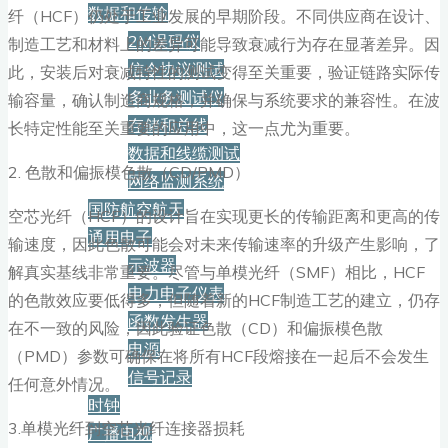
数据和传输
纤（HCF）仍处于工业发展的早期阶段。不同供应商在设计、
2M误码仪
制造工艺和材料上的差异可能导致衰减行为存在显著差异。因
信令协议测试
此，安装后对衰减特性的测试变得至关重要，验证链路实际传
多业务测试仪
输容量，确认制造商规格，并确保与系统要求的兼容性。在波
存储和总线
长特定性能至关重要的应用中，这一点尤为重要。
数据和线缆测试
2. 色散和偏振模色散（CD/PMD）
网络监测系统
国防航空航天
空芯光纤（HCF）的设计旨在实现更长的传输距离和更高的传
通用电子
输速度，因此色散可能会对未来传输速率的升级产生影响，了
示波器
解真实基线非常重要。尽管与单模光纤（SMF）相比，HCF
电力电子仪表
的色散效应要低得多，但随着新的HCF制造工艺的建立，仍存
函数发生器
在不一致的风险，因此验证色散（CD）和偏振模色散
电源
（PMD）参数可确保在将所有HCF段熔接在一起后不会发生
信号记录
任何意外情况。
时钟
3.单模光纤到空芯光纤连接器损耗
广播电视