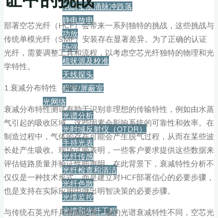
电瞬变浪涌脉冲跌落
静电放电
部署空芯光纤（HCF）会带来一系列独特的挑战，这些挑战与
功放
传统单模光纤（SMF）安装存在显著差异。为了正确的认证
场强
光纤，需要调整工具和流程，以考虑空芯光纤独特的物理和光
梳状源及校准
学特性。
天线探头
1.衰减分布特性（AP）
暗室/屏蔽室
光网络
衰减分布特性测试有助于识别非理想的传输特性，例如由水蒸
光谱分析
气引起的吸收区域，这些因素会影响系统的可靠性和效率。在
光时域反射仪（OTDR）
制造过程中，气体的存在可能会产生脱气过程，从而在某些波
手持光表
长处产生吸收。现场试验表明，一些客户要求提供这些数据来
光纤传感
评估链路质量并验证性能声明。在此背景下，衰减特性分析不
光纤检查和清洁
仅仅是一种技术形式，而是建立对HCF部署信心的必要步骤，
光纤色散
也是支持在实际应用中做出明智决策的必要步骤。
光缆监控
光缆和光纤工程
与传统石英光纤具有固定且一致的光谱衰减特性不同，空芯光