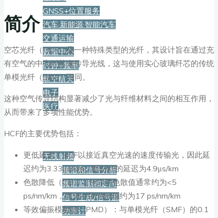
GNSS+位置服务
简介
汽车·新能源·智能汽车
交通运输
空芯光纤（HCF）是一种特殊类型的光纤，其设计旨在通过充
数据中心
有空气的中心纤芯来传导光线，这与使用实心玻璃纤芯的传统
时钟+频率
单模光纤（SMF）不同。
航空航天
电子
这种空气传导结构显著减少了光与纤维材料之间的相互作用，
医疗
从而带来了多项性能优势。
产品
HCF的主要优势包括：
更低延迟：HCF以接近真空光速的速度传输光，因此延
无线射频
迟约为3.33μs/km，而SMF的延迟为4.9μs/km
频谱和信号分析
色散降低（CD）：HCF的色散值通常约为<5
频谱监测和定向
ps/nm/km，而SMF的色散值约为17 ps/nm/km
信号生成/信号源
等效偏振模色散（PMD）：与单模光纤（SMF）的0.1
功率计