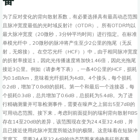
为了应对变化的背向散射系数，有必要选择具有最高动态范围
且脉冲宽度最低的光时域反射计（OTDR）。所有OTDR均以
最大脉冲宽度（20微秒，3分钟平均时间）进行指定。在标准
单模光纤中，20微秒的脉冲将产生至少2公里的拖尾（无反
射，无熔接）。在空芯光纤（HCF））中，由于相同脉冲宽度
的折射率接近1，因此光传播速度将加快1.46倍，因此光拖尾
接近3公里。例如（请参考下表），一条40公里的HCF，损耗
为0.1dB/km，意味着光纤损耗为4dB。4个接头，每个损耗
0.2dB，增加了0.8dB的损耗。第一个和最后一个连接器，每
个损耗0.3dB，总共增加了0.6dB，总损耗为5.4dB。为了进
行精确测量并可靠检测事件，需要在噪声之上留出5至7dB的
可用动态范围。接下来，考虑到前面提到的瑞利背向散射RBS
存在14至20dB的差异，该范围现在变为24.4至32.4dB，并
且已接近使用此脉冲宽度所能达到的极限。这意味着在短脉冲
宽度下，需要24.4至32.4dB的动态范围来准确表征所有事