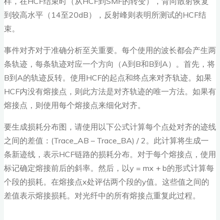
样，在HCF结束时（从HCF到SMF的转变），背向散射恢复
到较高水平（14至20dB），反射峰则表明所测试的HCF结
束。
事件对齐对于准确分析至关重要。每个使用的波长都会产生两
条轨迹，每条轨迹对应一个方向（A到B和B到A）。首先，将
B到A的轨迹反转。使用HCF的起点和终点来对齐轨迹。如果
HCF内没有熔接点，则此方法是对齐轨迹的唯一方法。如果有
熔接点，则使用每个熔接点来细化对齐。
要生成损耗分布图，请使用以下公式计算每个点处对齐的迹线
之间的差值：(Trace_AB – Trace_BA) / 2。此计算将生成一
条新迹线，表示HCF链路的损耗分布。对于每个熔接点，使用
标记确定熔接前后的斜率。然后，以y = mx + b的形式计算每
个段的损耗。在熔接点x处评估两个段的y值。这些值之间的
差值表示熔接损耗。对光纤中的所有熔接点重复此过程。