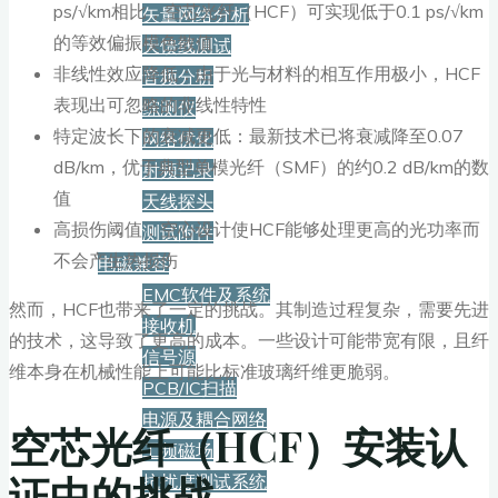
ps/√km相比，空芯光纤（HCF）可实现低于0.1 ps/√km
矢量网络分析
的等效偏振模色散值
天馈线测试
非线性效应降低：由于光与材料的相互作用极小，HCF
音频分析
表现出可忽略的非线性特性
综测仪
特定波长下的衰减更低：最新技术已将衰减降至0.07
网络优化
dB/km，优于典型单模光纤（SMF）的约0.2 dB/km的数
射频记录
值
天线探头
高损伤阈值：空心设计使HCF能够处理更高的光功率而
测试附件
不会产生热损伤
电磁兼容
EMC软件及系统
然而，HCF也带来了一定的挑战。其制造过程复杂，需要先进
接收机
的技术，这导致了更高的成本。一些设计可能带宽有限，且纤
信号源
维本身在机械性能上可能比标准玻璃纤维更脆弱。
PCB/IC扫描
电源及耦合网络
空芯光纤（HCF）安装认
工频磁场
证中的挑战
抗扰度测试系统