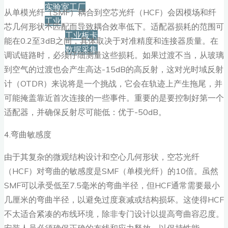
实验室工厂
从单模光纤（SMF）耦合到空芯光纤（HCF）会因模场和纤
工业
芯几何形状不匹配而导致耦合效率低下。适配器损耗的范围可
工业板卡
能在0.2至3dB之间，具体取决于对准精度和连接器质量。在
数据采集
调试链路时，必须仔细测量这些损耗。如果过渡不当，从玻璃
到空气的过渡也会产生高达-15dB的高反射，这对光时域反射
服务+保障
计（OTDR）来说将是一个挑战，它会在轨迹上产生拖尾，并
可能掩盖靠近首次连接的一些事件。重要的是要控制好第一个
适配器，并确保反射尽可能低：优于-50dB。
资源下载
4.弯曲敏感度
新闻
由于其复杂的微观结构设计和空心几何形状，空芯光纤
（HCF）对弯曲的敏感度是SMF（单模光纤）的10倍。虽然
SMF可以承受低至7.5毫米的弯曲半径，但HCF通常需要最小
博客
几厘米的弯曲半径，以避免过度衰减或结构损坏。这使得HCF
不太适合紧凑的布线环境，除非专门设计以提高弯曲容忍度。
安装人员必须确保正确的布线和应力释放，以保持性能。