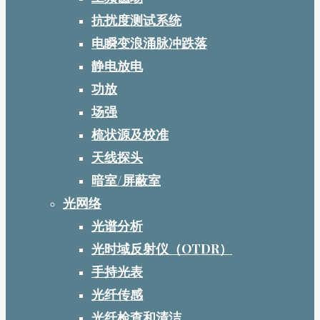
抗扰度测试系统
电瞬变浪涌脉冲跌落
静电放电
功放
场强
梳状源及校准
天线探头
暗室/屏蔽室
光网络
光谱分析
光时域反射仪（OTDR）
手持光表
光纤传感
光纤检查和清洁