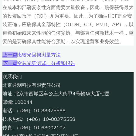
在成本和部署复杂性方面需要大量投资，因此，确保获得最大
的投资回报率（ROI）尤为重要。因此，为了确认HCF是否安
装正确，应确保其全部特性（OTDR、CD、PMD、AP），以
避免初始或未来性能的任何妥协。与部署任何新技术一样，重
要的是要确保其性能符合预期，以实现运营和业务效益。
比较光回损测量方法
上一篇
空芯光纤测试、分析和报告
下一篇
联系我们
北京通测科技有限责任公司
地址: 北京市西城区车公庄大街甲4号物华大厦七层
邮编: 100044
电话: （+86）10-88375588
技术热线: （+86）10-88375558
传真: （+86）10-68002107
路线: 北京地铁2/6号线车公庄站H口