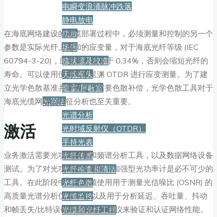
电瞬变浪涌脉冲跌落
静电放电
在海底网络建设的光缆部署过程中，必须测量和控制的另一个
功放
参数是实际光纤上施加的应变量，对于海底光纤等级 (IEC
场强
60794-3-20)，应变量必须小于 0.34%，否则会缩短光纤的
梳状源及校准
寿命。可以使用便携式布里渊 OTDR 进行应变测量。为了建
天线探头
立光学色散基准并评估是否需要色散补偿，光学色散工具对于
暗室/屏蔽室
海底光缆网络的特征分析也至关重要。
光网络
光谱分析
激活
光时域反射仪（OTDR）
手持光表
业务激活需要光功率测量和频谱分析工具，以及数据网络设备
光纤传感
测试。为了对光功率进行量化，加强型光功率计是必不可少的
光纤检查和清洁
工具。在此阶段中，还必须使用用于测量光信噪比 (OSNR) 的
光纤色散
高质量光谱分析仪 (OSA) 以及用于分析延迟、吞吐量、抖动
光缆监控
和帧丢失/比特误码率的网络测试仪来验证和认证网络性能。
光缆和光纤工程