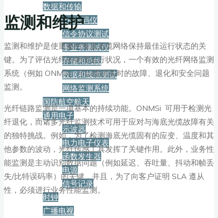
数据和传输
监测和维护
2M误码仪
信令协议测试
监测和维护是使重要的海底光缆网络保持最佳运行状态的关
多业务测试仪
键。为了评估光纤的物理运行状况，一个有效的光纤网络监测
存储和总线
系统（例如 ONMSi）可以提供实时的故障、退化和安全问题
数据和线缆测试
监测。
网络监测系统
国防航空航天
光纤链路监测是一项基本的持续功能。ONMSi 可用于检测光
通用电子
纤退化，而诸多光纤监测技术可用于应对与海底光缆故障有关
示波器
的独特挑战。例如，为了检测海底光缆固有的应变、温度和其
电力电子仪表
他参数的波动，光纤传感工具发挥了关键作用。此外，业务性
函数发生器
能监测是主动识别数据问题（例如延迟、吞吐量、抖动和帧丢
电源
失/比特误码率）的关键，并且，为了向客户证明 SLA 遵从
信号记录
性，必须进行业务性能监测。
时钟
广播电视