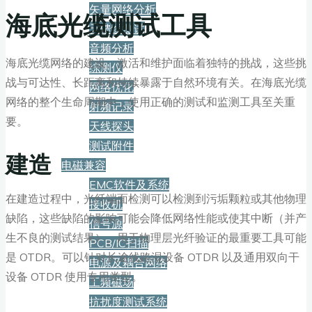
矢量网络分析
海底光缆测试工具
天馈线测试
音频分析
海底光缆网络的建设、激活和维护面临着独特的挑战，这些挑
综测仪
战与可达性、长距离和持续暴露于自然环境有关。在海底光缆
网络优化
网络的整个生命周期中，使用正确的测试和监测工具至关重
射频记录
要。
天线探头
测试附件
建造
电磁兼容
EMC软件及系统
在建造过程中，光纤端面检测可以检测到污垢颗粒或其他物理
接收机
缺陷，这些缺陷的影响可能会降低网络性能或使其中断（并产
信号源
生不良的测试结果）。用于物理层光纤验证的最重要工具可能
PCB/IC扫描
是 OTDR。可以针对长途线路湿设备 OTDR 以及通用双向干
电源及耦合网络
设备 OTDR 使用专用类型。
工频磁场
抗扰度测试系统