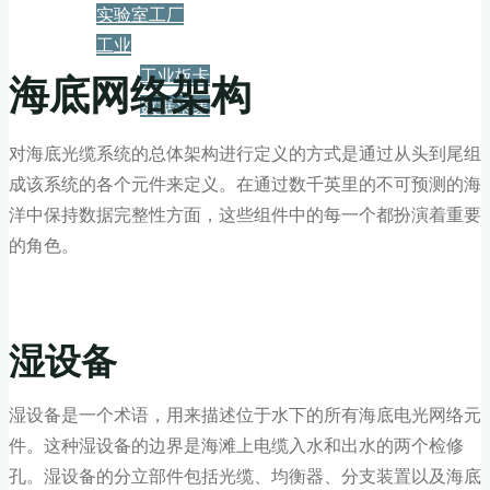
实验室工厂
工业
工业板卡
海底网络架构
数据采集
对海底光缆系统的总体架构进行定义的方式是通过从头到尾组
服务+保障
成该系统的各个元件来定义。在通过数千英里的不可预测的海
洋中保持数据完整性方面，这些组件中的每一个都扮演着重要
资源下载
的角色。
新闻
湿设备
博客
湿设备是一个术语，用来描述位于水下的所有海底电光网络元
件。这种湿设备的边界是海滩上电缆入水和出水的两个检修
孔。湿设备的分立部件包括光缆、均衡器、分支装置以及海底