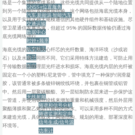
络是一个集成的光缆系统，这些光缆共同提供从一个陆地位置
GNSS+位置服务
到另一个陆地位置的数据传输。这个网络包括海底光缆本身，
汽车·新能源·智能汽车
以及用于实现这种大规模通信的其他硬件组件和基础设施。尽
交通运输
管卫星通信发展迅速，但超过 95% 的国际数据传输仍通过海
数据中心
底光缆网络进行。
时钟+频率
航空航天
海底光缆的尺寸因中心纤芯的光纤数量、海洋环境（沙或岩
电子
石）以及水深不同而不同。它们采用特殊方法建造，可防止用
医疗
于传输数据的物理层光纤进水和损坏。海底光缆内层的光纤被
固定在一个小的塑料/尼龙管中，管中填充了一种保护/润滑凝
产品
胶，该管通常被多条镀锌钢绞线环绕，并包裹在铜管或铝管
中。然后用一层聚碳酸酯、另一层铝制防水层来进一步保护这
无线射频
一管道，并使用钢丝绞线来增加重量和机械强度，然后外层用
频谱和信号分析
聚酯薄膜和聚乙烯进行额外的防水。可以采用多种不同的方式
频谱监测和定向
来建造光缆，具体取决于网络结构、规划的用途、部署深度和
信号生成/信号源
环境等。
功率计