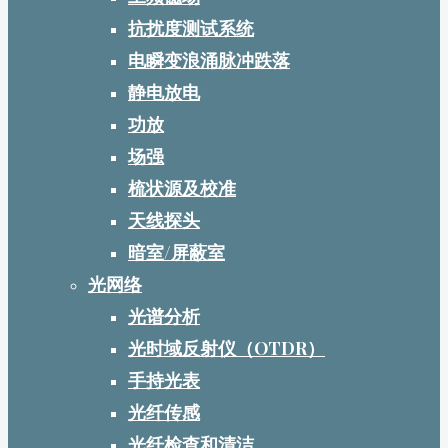
抗扰度测试系统
电瞬变浪涌脉冲跌落
静电放电
功放
场强
梳状源及校准
天线探头
暗室/屏蔽室
光网络
光谱分析
光时域反射仪（OTDR）
手持光表
光纤传感
光纤检查和清洁