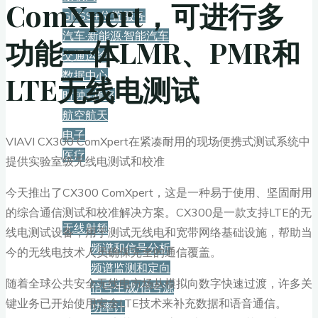
ComXpert，可进行多
GNSS+位置服务
汽车·新能源·智能汽车
功能一体LMR、PMR和
交通运输
数据中心
LTE无线电测试
时钟+频率
航空航天
电子
VIAVI CX300 ComXpert在紧凑耐用的现场便携式测试系统中
医疗
提供实验室级无线电测试和校准
产品
今天推出了CX300 ComXpert，这是一种易于使用、坚固耐用
的综合通信测试和校准解决方案。CX300是一款支持LTE的无
无线射频
线电测试设备，用于测试无线电和宽带网络基础设施，帮助当
频谱和信号分析
今的无线电技术人员确保完全的通信覆盖。
频谱监测和定向
随着全球公共安全无线电市场从模拟向数字快速过渡，许多关
信号生成/信号源
键业务已开始使用安全LTE技术来补充数据和语音通信。
功率计