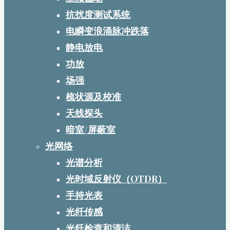
抗扰度测试系统
电瞬变浪涌脉冲跌落
静电放电
功放
场强
梳状源及校准
天线探头
暗室/屏蔽室
光网络
光谱分析
光时域反射仪（OTDR）
手持光表
光纤传感
光纤检查和清洁