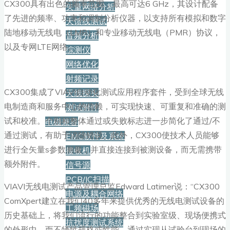
CX300具有出色的频率范围，最高可达6 GHz，其设计配备
矢量网络分析
了先进的频率、功率和调制分析仪器，以支持所有模拟和数字
天馈线测试
陆地移动无线电（LMR）和专业移动无线电（PMR）协议，
音频分析
以及专网LTE网络。
综测仪
网络优化
射频记录
CX300集成了VIAVI自动化测试应用程序套件，受到全球无线
天线探头
电制造商和服务中心的信赖，可实现快速、可重复和准确的测
测试附件
试和校准。个别和整体通过或失败标志进一步简化了通过/不
电磁兼容
通过测试，有助于消除错误。此外，CX300使技术人员能够
EMC软件及系统
进行全矢量s参数测量，并直接连接到被测设备，而无需携带
接收机
额外附件。
信号源
PCB/IC扫描
VIAVI无线电测试产品管理总监Edward Latimer说：“CX300
电源及耦合网络
ComXpert建立在我们40多年来提供优秀的无线电测试设备的
工频磁场
历史基础上，将我们流行的功能整合到实验室级、现场便携式
抗扰度测试系统
的外形中，而不牺牲规格或性能。通过实现从试验台到现场的