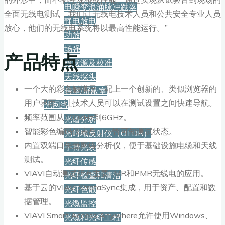
电瞬变浪涌脉冲跌落
全面无线电测试，我们让无线电技术人员和公共安全专业人员
静电放电
放心，他们的无线电系统将以最高性能运行。”
功放
场强
产品特点
梳状源及校准
天线探头
一个大的彩色触摸屏，配上一个创新的、类似浏览器的
暗室/屏蔽室
用户界面，让技术人员可以在测试设置之间快速导航。
光网络
频率范围从100kHz到6GHz。
光谱分析
智能彩色编码仪表盘，一瞥可知测试状态。
光时域反射仪（OTDR）
内置双端口矢量网络分析仪，便于基础设施电缆和天线
手持光表
测试。
光纤传感
VIAVI自动测试所有主要LMR和PMR无线电的应用。
光纤检查和清洁
基于云的VIAVI StrataSync集成，用于资产、配置和数
光纤色散
据管理。
光缆监控
VIAVI Smart Access Anywhere允许使用Windows、
光缆和光纤工程