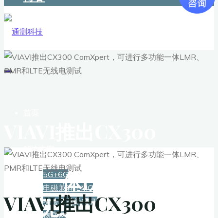
首页
VIAVI推出CX300
ComXpert，可进行多
解决方案
功能一体LMR、PMR和
5G+6G
电磁兼容 EMC
VIAVI推出CX300
LTE无线电测试
实验室教学实训
物联网