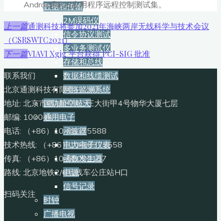
Android和iOS应用程序远程控制测试集。
数据和传输
2M误码仪
通测科技将参加2021年海峡两岸无线科学与技术会议
上一篇
信令协议测试
（CSRSWTC2021）
多业务测试仪
VIAVI Xgig 平台获得 PCI-SIG 批准
下一篇
存储和总线
联系我们
数据和线缆测试
北京通测科技有限责任公司
网络监测系统
地址: 北京市西城区车公庄大街甲4号物华大厦七层
国防航空航天
邮编: 100044
通用电子
电话: （+86）10-88375588
示波器
技术热线: （+86）10-88375558
电力电子仪表
传真: （+86）10-68002107
函数发生器
路线: 北京地铁2/6号线车公庄站H口
电源
信号记录
扫码关注
时钟
广播电视