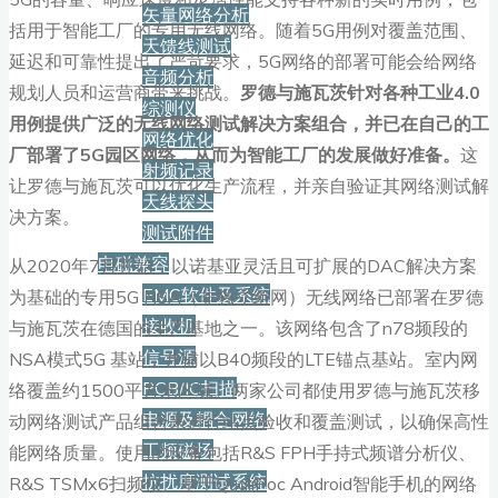
矢量网络分析
括用于智能工厂的专用无线网络。随着5G用例对覆盖范围、
天馈线测试
延迟和可靠性提出了严苛要求，5G网络的部署可能会给网络
音频分析
规划人员和运营商带来挑战。
罗德与施瓦茨针对各种工业4.0
综测仪
用例提供广泛的无线网络测试解决方案组合，并已在自己的工
网络优化
厂部署了5G园区网络，从而为智能工厂的发展做好准备。
这
射频记录
让罗德与施瓦茨可以优化生产流程，并亲自验证其网络测试解
天线探头
决方案。
测试附件
电磁兼容
从2020年7月开始，以诺基亚灵活且可扩展的DAC解决方案
EMC软件及系统
为基础的专用5G NSA（非独立组网）无线网络已部署在罗德
接收机
与施瓦茨在德国的生产基地之一。该网络包含了n78频段的
信号源
NSA模式5G 基站，并辅以B40频段的LTE锚点基站。室内网
PCB/IC扫描
络覆盖约1500平方米区域。两家公司都使用罗德与施瓦茨移
电源及耦合网络
动网络测试产品组合来进行站点验收和覆盖测试，以确保高性
工频磁场
能网络质量。使用的设备包括R&S FPH手持式频谱分析仪、
抗扰度测试系统
R&S TSMx6扫频仪、基于QualiPoc Android智能手机的网络