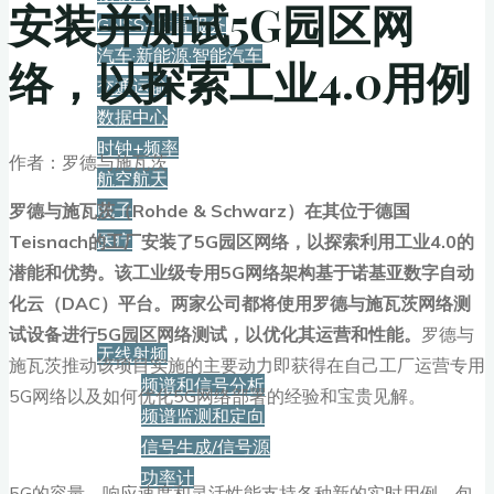
安装并测试5G园区网
GNSS+位置服务
汽车·新能源·智能汽车
络，以探索工业4.0用例
交通运输
数据中心
时钟+频率
作者：罗德与施瓦茨
航空航天
电子
罗德与施瓦茨（Rohde & Schwarz）在其位于德国
医疗
Teisnach的工厂安装了5G园区网络，以探索利用工业4.0的
潜能和优势。该工业级专用5G网络架构基于诺基亚数字自动
产品
化云（DAC）平台。两家公司都将使用罗德与施瓦茨网络测
试设备进行5G园区网络测试，以优化其运营和性能。
罗德与
无线射频
施瓦茨推动该项目实施的主要动力即获得在自己工厂运营专用
频谱和信号分析
5G网络以及如何优化5G网络部署的经验和宝贵见解。
频谱监测和定向
信号生成/信号源
功率计
5G的容量、响应速度和灵活性能支持各种新的实时用例，包