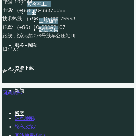
邮编: 100044
实验室工厂
电话: （+86）10-88375588
工业
技术热线: （+86）10-88375558
工业板卡
传真: （+86）10-68002107
数据采集
路线: 北京地铁2/6号线车公庄站H口
服务+保障
扫码关注
资源下载
合作伙伴
新闻
回到顶部
博客
站点地图
/
隐私政策
/
网站使用条款
/