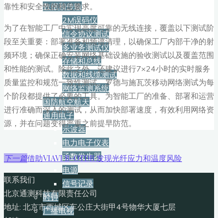
数据和传输
靠性和安全性的特定要求。
2M误码仪
为了在智能工厂中实现高度可靠的无线连接，覆盖以下测试阶
信令协议测试
段至关重要：部署准备和频谱清理，以确保工厂内部干净的射
多业务测试仪
频环境；确保正确安装网络基础设施的验收测试以及覆盖范围
存储和总线
和性能的测试。除此之外，还建议进行7×24小时的实时服务
数据和线缆测试
质量监控和规范一致性测试。罗德与施瓦茨移动网络测试为每
网络监测系统
个阶段都提供了必要的工具。为智能工厂的准备、部署和运营
国防航空航天
进行准确而深入的测试，从而加快部署速度，有效利用网络资
通用电子
源，并在问题变得严重之前提早防范。
示波器
电力电子仪表
函数发生器
借助VIAVI B-OTDR 发现光纤应力和温度风险
下一篇
电源
联系我们
信号记录
北京通测科技有限责任公司
时钟
地址: 北京市西城区车公庄大街甲4号物华大厦七层
广播电视