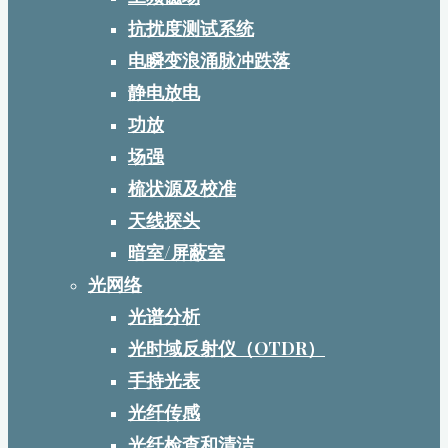
抗扰度测试系统
电瞬变浪涌脉冲跌落
静电放电
功放
场强
梳状源及校准
天线探头
暗室/屏蔽室
光网络
光谱分析
光时域反射仪（OTDR）
手持光表
光纤传感
光纤检查和清洁