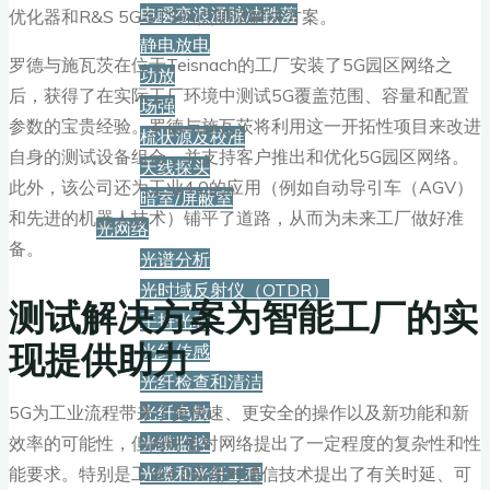
电瞬变浪涌脉冲跌落
优化器和R&S 5G STS站点测试解决方案。
静电放电
罗德与施瓦茨在位于Teisnach的工厂安装了5G园区网络之
功放
后，获得了在实际工厂环境中测试5G覆盖范围、容量和配置
场强
参数的宝贵经验。罗德与施瓦茨将利用这一开拓性项目来改进
梳状源及校准
自身的测试设备组合，并支持客户推出和优化5G园区网络。
天线探头
此外，该公司还为工业4.0的应用（例如自动导引车（AGV）
暗室/屏蔽室
和先进的机器人技术）铺平了道路，从而为未来工厂做好准
光网络
备。
光谱分析
光时域反射仪（OTDR）
测试解决方案为智能工厂的实
手持光表
现提供助力
光纤传感
光纤检查和清洁
光纤色散
5G为工业流程带来了更快速、更安全的操作以及新功能和新
光缆监控
效率的可能性，但同时也对网络提出了一定程度的复杂性和性
光缆和光纤工程
能要求。特别是工业4.0应用对通信技术提出了有关时延、可