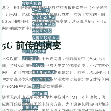
数据和传输
总之，5G 服务的光纤网络拓扑结构将根据暗光纤（不发光的
2M误码仪
可用光纤，也称为灰纤）的数量和成本、网络上支持的不同
信令协议测试
5G 应用的用例、光纤升级的业务案例，以及管理多个 FTTx
多业务测试仪
网络的成本而变化和演变。
存储和总线
数据和线缆测试
5G 前传的演变
网络监测系统
国防航空航天
不久以前，光纤还只用于长途网络，但随着宽带（永无止境
通用电子
地）持续稳定增长，光纤已成为主要的传输介质，不仅在核心
示波器
网络，而且在城域网和接入网中都是如此。同样，移动网络用
电力电子仪表
户对更高带宽和更高容量服务的渴求推动着光纤在无线接入网
函数发生器
络 (RAN) 中更深、更高层次的采用。
电源
信号记录
随着无线电变得更强大和平均更换时间 (MTTR) 的改善，供
时钟
应商开始提供远程无线电解决方案。为了避免长同轴电缆和连
广播电视
接器造成的大量损耗，无线电设备已经移到离天线更近的地