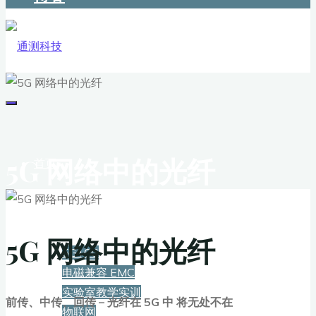
5G 网络中的光纤
首页
解决方案
5G 网络中的光纤
5G+6G
电磁兼容 EMC
实验室教学实训
前传、中传、回传 – 光纤在 5G 中 将无处不在
物联网