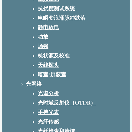
抗扰度测试系统
电瞬变浪涌脉冲跌落
静电放电
功放
场强
梳状源及校准
天线探头
暗室/屏蔽室
光网络
光谱分析
光时域反射仪（OTDR）
手持光表
光纤传感
光纤检查和清洁