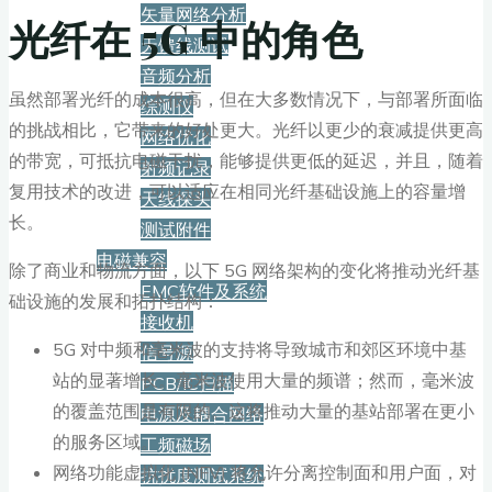
矢量网络分析
光纤在 5G 中的角色
天馈线测试
音频分析
虽然部署光纤的成本很高，但在大多数情况下，与部署所面临
综测仪
的挑战相比，它带来的好处更大。光纤以更少的衰减提供更高
网络优化
的带宽，可抵抗电磁干扰，能够提供更低的延迟，并且，随着
射频记录
复用技术的改进，可以适应在相同光纤基础设施上的容量增
天线探头
长。
测试附件
电磁兼容
除了商业和物流方面，以下 5G 网络架构的变化将推动光纤基
EMC软件及系统
础设施的发展和拓扑结构：
接收机
5G 对中频和毫米波的支持将导致城市和郊区环境中基
信号源
站的显著增长。毫米波使用大量的频谱；然而，毫米波
PCB/IC扫描
的覆盖范围是有限的。这将推动大量的基站部署在更小
电源及耦合网络
的服务区域。
工频磁场
网络功能虚拟化 (NFV) 将允许分离控制面和用户面，对
抗扰度测试系统