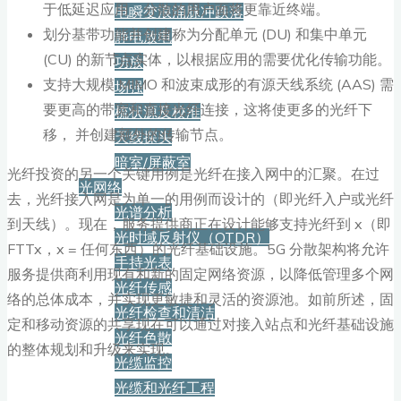
于低延迟应用，分散的用户面将更靠近终端。
电瞬变浪涌脉冲跌落
划分基带功能并创建称为分配单元 (DU) 和集中单元
静电放电
(CU) 的新节点实体，以根据应用的需要优化传输功能。
功放
支持大规模 MIMO 和波束成形的有源天线系统 (AAS) 需
场强
要更高的带宽和直接光纤连接，这将使更多的光纤下
梳状源及校准
移， 并创建额外的传输节点。
天线探头
暗室/屏蔽室
光纤投资的另一个关键用例是光纤在接入网中的汇聚。在过
光网络
去，光纤接入网是为单一的用例而设计的（即光纤入户或光纤
光谱分析
到天线）。现在，服务提供商正在设计能够支持光纤到 x（即
光时域反射仪（OTDR）
FTTx，x = 任何东西）的光纤基础设施。5G 分散架构将允许
手持光表
服务提供商利用现有和新的固定网络资源，以降低管理多个网
光纤传感
络的总体成本，并实现更敏捷和灵活的资源池。如前所述，固
光纤检查和清洁
定和移动资源的共享现在可以通过对接入站点和光纤基础设施
光纤色散
的整体规划和升级来实现。
光缆监控
光缆和光纤工程