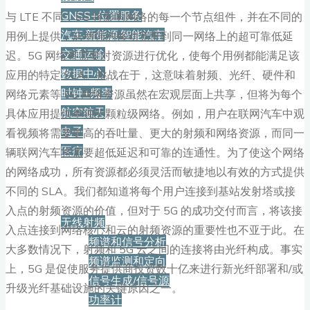
GNSS+位置服务
与 LTE 不同，5G 将影响网络的每一个节点组件，并在不同的
汽车·新能源·智能汽车
用例上提供，从增强的移动宽带到同一网络上的超可靠低延
交通运输
迟。5G 网络将需要对资源进行优化，使每个用例都能满足该
数据中心
应用的特定 SLA。挑战在于，这意味着射频、光纤、硬件和
时钟+频率
网络元素等 5G 网络资源虽然在宏观层面上共享，但将为每个
航空航天
具体应用提供单独的颗粒级网络。例如，用户在联网汽车中观
电子
看视频将需要更高的吞吐量、更大的射频和网络资源，而同一
医疗
辆联网汽车将需要超低延迟和可靠的连通性。为了使这个网络
的网络成功，所有资源都必须灵活而敏捷地以有效的方式提供
产品
不同的 SLA。我们都知道将每个用户连接到基站发射塔或接
入点的射频资源的价值，但对于 5G 的成功交付而言，将该接
无线射频
入点连接到网络核心和云的射频资源的重要性也不亚于此。在
频谱和信号分析
大多数情况下，射频和 5G 云之间的连接将由光纤构成。事实
频谱监测和定向
上，5G 是促使服务提供商投资数十亿来进行新光纤部署和/或
信号生成/信号源
升级光纤基础设施的关键原因之一。
功率计