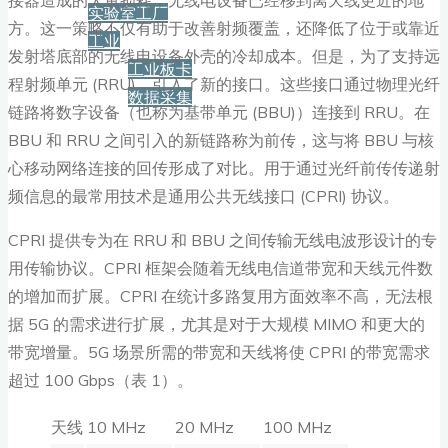
实验室工厂
方。这一策略不仅有助于改善射频覆盖，还降低了位于或靠近
工业
发射塔底部的无线电设备外壳的冷却成本。但是，为了支持远
工业板卡
程射频单元 (RRU)，引入了新的接口。这些接口通过物理光纤
数据采集
链路将数字设备（也称为基带单元 (BBU)）连接到 RRU。在
BBU 和 RRU 之间引入的新链路称为前传，这与将 BBU 与核
服务+保障
心移动网络连接的回传形成了对比。用于通过光纤前传传递射
频信息的最常用技术是通用公共无线接口 (CPRI) 协议。
资源下载
CPRI 提供专为在 RRU 和 BBU 之间传输无线电波形设计的专
用传输协议。CPRI 框架会随着无线电信道带宽和天线元件数
的增加而扩展。CPRI 在统计多路复用方面效率不高，无法根
新闻
据 5G 的需求进行扩展，尤其是对于大规模 MIMO 和更大的
带宽增量。5G 场景所需的带宽和天线将使 CPRI 的带宽需求
博客
超过 100 Gbps（表 1）。
天线
10 MHz
20 MHz
100 MHz