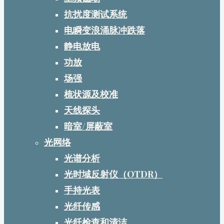
抗扰度测试系统
电瞬变浪涌脉冲跌落
静电放电
功放
场强
梳状源及校准
天线探头
暗室/屏蔽室
光网络
光谱分析
光时域反射仪（OTDR）
手持光表
光纤传感
光纤检查和清洁