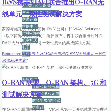
R&S携手VIAVI联合推出O-RAN无
GNSS+位置服务
线单元一致性测试解决方案
汽车·新能源·智能汽车
交通运输
数据中心
罗德与施瓦茨（以下简称“R&S”公司）和 VIAVI Solutions
时钟+频率
（以下简称“VIAVI”公司）近日宣布，携手联合推出针对 O-
航空航天
RAN 无线单元 (O-RU) 一致性测试的集成解决方案。
电子
Read more
"R&S携手VIAVI联合推出O-RAN无线单元一致性
医疗
测试解决方案"
产品
无线射频
O-RAN 联盟、O-RAN 架构、5G 和
频谱和信号分析
测试解决方案
频谱监测和定向
信号生成/信号源
功率计
在 O-RAN 联盟的支持下，VIAVI 从第一天开始就通过管理跨