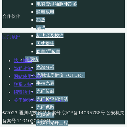
电瞬变浪涌脉冲跌落
静电放电
合作伙伴
功放
场强
梳状源及校准
回到顶部
天线探头
暗室/屏蔽室
光网络
站点地图
/
光谱分析
隐私政策
/
光时域反射仪（OTDR）
网站使用条款
/
手持光表
联系支持
/
光纤传感
招贤纳士
/
光纤检查和清洁
关于通测科技 COMTEST
/
光纤色散
©2023 通测科技 网站备案号:京ICP备14035786号 公安机关
光缆监控
备案号:110102002361
光缆和光纤工程