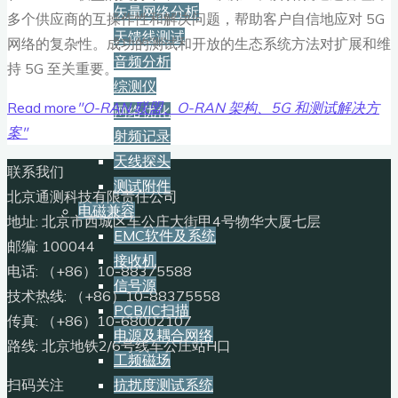
矢量网络分析
多个供应商的互操作性和解决问题，帮助客户自信地应对 5G
天馈线测试
网络的复杂性。成功的测试和开放的生态系统方法对扩展和维
音频分析
持 5G 至关重要。
综测仪
Read more
"O-RAN 联盟、O-RAN 架构、5G 和测试解决方
网络优化
案"
射频记录
天线探头
联系我们
测试附件
北京通测科技有限责任公司
电磁兼容
地址: 北京市西城区车公庄大街甲4号物华大厦七层
EMC软件及系统
邮编: 100044
接收机
电话: （+86）10-88375588
信号源
技术热线: （+86）10-88375558
PCB/IC扫描
传真: （+86）10-68002107
电源及耦合网络
路线: 北京地铁2/6号线车公庄站H口
工频磁场
扫码关注
抗扰度测试系统