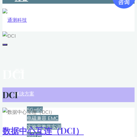
DCI
首页
DCI
解决方案
5G+6G
电磁兼容 EMC
实验室教学实训
数据中心互连（DCI）
物联网