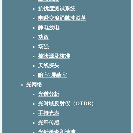
抗扰度测试系统
电瞬变浪涌脉冲跌落
静电放电
功放
场强
梳状源及校准
天线探头
暗室/屏蔽室
光网络
光谱分析
光时域反射仪（OTDR）
手持光表
光纤传感
光纤检查和清洁