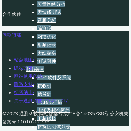
矢量网络分析
天馈线测试
合作伙伴
音频分析
综测仪
回到顶部
网络优化
射频记录
天线探头
站点地图
/
测试附件
隐私政策
/
电磁兼容
网站使用条款
/
EMC软件及系统
联系支持
/
接收机
招贤纳士
/
信号源
关于通测科技 COMTEST
/
PCB/IC扫描
电源及耦合网络
©2023 通测科技 网站备案号:京ICP备14035786号 公安机关
工频磁场
备案号:110102002361
抗扰度测试系统