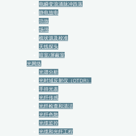
电瞬变浪涌脉冲跌落
静电放电
功放
场强
梳状源及校准
天线探头
暗室/屏蔽室
光网络
光谱分析
光时域反射仪（OTDR）
手持光表
光纤传感
光纤检查和清洁
光纤色散
光缆监控
光缆和光纤工程