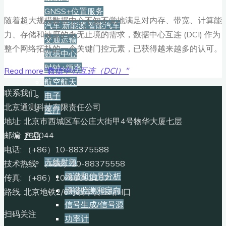
GNSS+位置服务
随着超大规模数据中心不知不觉地满足对内存、带宽、计算能
汽车·新能源·智能汽车
力、存储和速度的永无止境的需求，数据中心互连 (DCI) 作为
交通运输
整个网络拓扑的一个关键门控元素，已获得越来越多的认可。
数据中心
时钟+频率
Read more
"数据中心互连（DCI）"
航空航天
联系我们
电子
北京通测科技有限责任公司
医疗
地址: 北京市西城区车公庄大街甲4号物华大厦七层
邮编: 100044
产品
电话: （+86）10-88375588
无线射频
技术热线: （+86）10-88375558
频谱和信号分析
传真: （+86）10-68002107
频谱监测和定向
路线: 北京地铁2/6号线车公庄站H口
信号生成/信号源
扫码关注
功率计