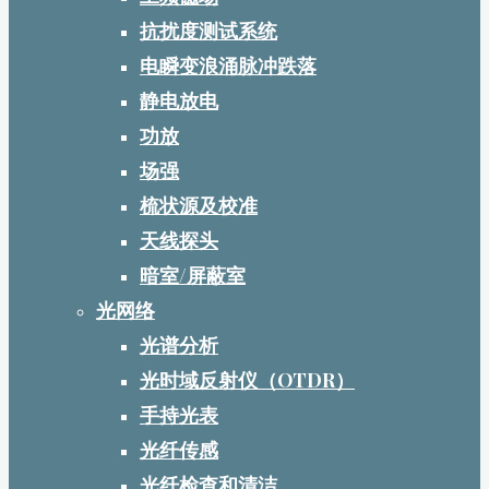
抗扰度测试系统
电瞬变浪涌脉冲跌落
静电放电
功放
场强
梳状源及校准
天线探头
暗室/屏蔽室
光网络
光谱分析
光时域反射仪（OTDR）
手持光表
光纤传感
光纤检查和清洁