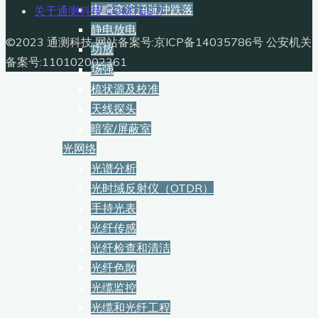
电瞬变浪涌脉冲跌落
关于通测科技 COMTEST
/
静电放电
©2023 通测科技 网站备案号:京ICP备14035786号 公安机关
功放
备案号:110102002361
场强
梳状源及校准
天线探头
暗室/屏蔽室
光网络
光谱分析
光时域反射仪（OTDR）
手持光表
光纤传感
光纤检查和清洁
光纤色散
光缆监控
光缆和光纤工程