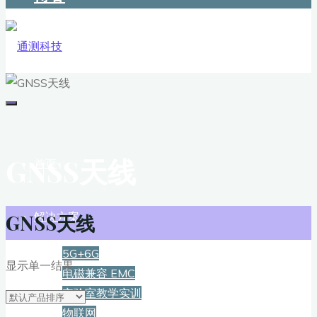
GNSS天线
首页
解决方案
GNSS天线
5G+6G
显示单一结果
电磁兼容 EMC
实验室教学实训
物联网