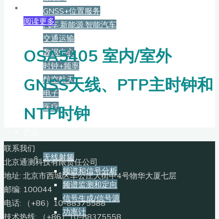
GNSS+位置服务
阅读更多
汽车·新能源·智能汽车
交通运输
OSA5405 室内/室外
数据中心
时钟+频率
航空航天
GNSS天线、PTP主时钟和
电子
医疗
NTP时钟
产品
联系我们
无线射频
北京通测科技有限责任公司
频谱和信号分析
地址: 北京市西城区车公庄大街甲4号物华大厦七层
频谱监测和定向
邮编: 100044
信号生成/信号源
电话: （+86）10-88375588
功率计
技术热线: （+86）10-88375558