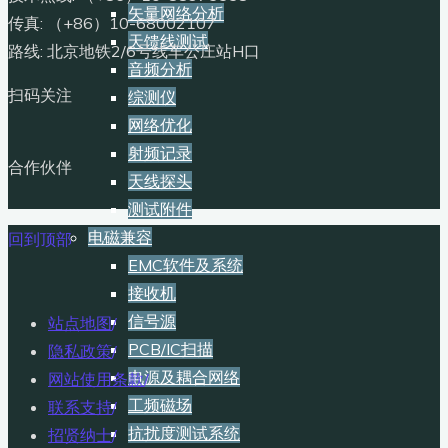
矢量网络分析
传真: （+86）10-68002107
天馈线测试
路线: 北京地铁2/6号线车公庄站H口
音频分析
扫码关注
综测仪
网络优化
射频记录
合作伙伴
天线探头
测试附件
电磁兼容
回到顶部
EMC软件及系统
接收机
信号源
站点地图
/
PCB/IC扫描
隐私政策
/
电源及耦合网络
网站使用条款
/
工频磁场
联系支持
/
抗扰度测试系统
招贤纳士
/