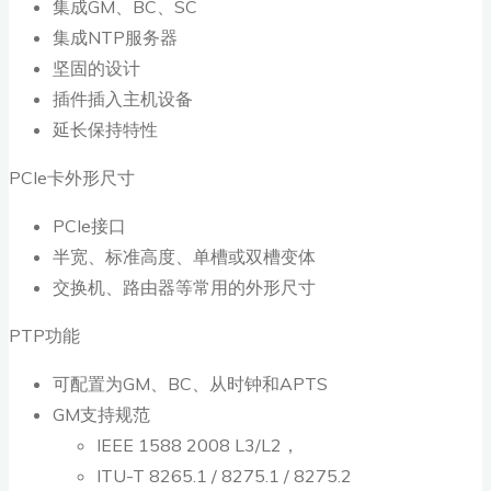
集成GM、BC、SC
集成NTP服务器
坚固的设计
插件插入主机设备
延长保持特性
PCIe卡外形尺寸
PCIe接口
半宽、标准高度、单槽或双槽变体
交换机、路由器等常用的外形尺寸
PTP功能
可配置为GM、BC、从时钟和APTS
GM支持规范
IEEE 1588 2008 L3/L2，
ITU-T 8265.1 / 8275.1 / 8275.2