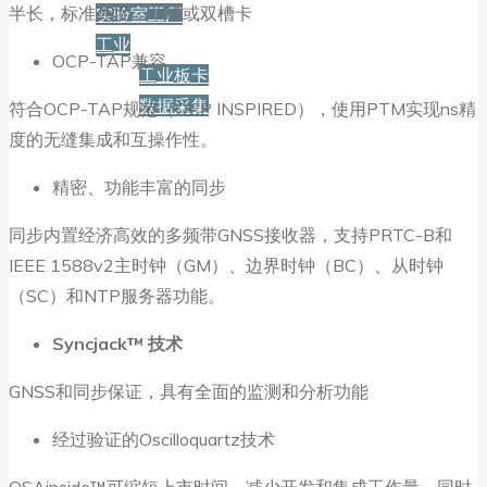
半长，标准高度，单槽或双槽卡
实验室工厂
工业
OCP-TAP兼容
工业板卡
数据采集
符合OCP-TAP规范（OCP INSPIRED），使用PTM实现ns精
度的无缝集成和互操作性。
服务+保障
精密、功能丰富的同步
同步内置经济高效的多频带GNSS接收器，支持PRTC-B和
资源下载
IEEE 1588v2主时钟（GM）、边界时钟（BC）、从时钟
（SC）和NTP服务器功能。
新闻
Syncjack™
技术
GNSS和同步保证，具有全面的监测和分析功能
博客
经过验证的Oscilloquartz技术