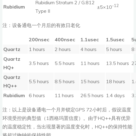
Rubidium Stratum 2 / G.812
-12
Rubidium
±5×10
Type II
注：设备通电一个月后的有效日老化
200nsec
400nsec
1.1usec
1.5usec
5
Quartz
1 hours
2 hours
4 hours
5 hours
8
Quartz
3.5 hours
5.5 hours
11 hours
13.5 hours
2
HQ+
Quartz
5.5 hours
8.5 hours
15 hours
18 hours
1
HQ++
Rubidium
6 hours
11 hours
26.5 hours
1.4 days
3
注：以上是设备通电一个月并锁定GPS 72小时后，假设温度
环境受控的典型值（1西格玛置信度）。由于HQ++具有优异
的温度稳定性，当出现显著的温度变化时，HQ++的保持性能
将超过铷钟的保持性能。