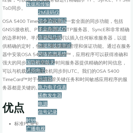
数据和传输
ToD同步。
2M误码仪
信令协议测试
OSA 5400 TimeCard™提供了一套全面的同步功能，包括
多业务测试仪
GNSS接收机、PTP主时钟、NTP服务器、SyncE和非常精确
存储和总线
的边界时钟。半尺寸PCIe卡可以插入任何标准服务器，以提
数据和线缆测试
供精确的定时，包括一套全面的管理和保证功能。通过在服务
网络监测系统
器中安装OSA 5400 TimeCard™，应用程序可以获得准确和
国防航空航天
强大的同步。PTP和NTP时间服务器提供精确的时间信息，
通用电子
可以与机载GNSS接收机同步到UTC。我们的OSA 5400
示波器
TimeCard™对于任何托管关键任务和时间敏感应用程序的服
电力电子仪表
务器都是关键的。
函数发生器
优点
电源
信号记录
时钟
标准PCIe卡
广播电视