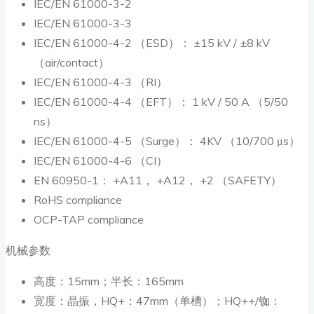
IEC/EN 61000-3-2
IEC/EN 61000-3-3
IEC/EN 61000-4-2 （ESD）： ±15 kV / ±8 kV
（air/contact）
IEC/EN 61000-4-3 （RI）
IEC/EN 61000-4-4 （EFT）： 1 kV / 50 A （5/50
ns）
IEC/EN 61000-4-5 （Surge）： 4KV （10/700 μs）
IEC/EN 61000-4-6 （CI）
EN 60950-1： +A11， +A12， +2 （SAFETY）
RoHS compliance
OCP-TAP compliance
机械参数
高度：15mm；半长：165mm
宽度：晶振，HQ+：47mm（单槽）；HQ++/铷：