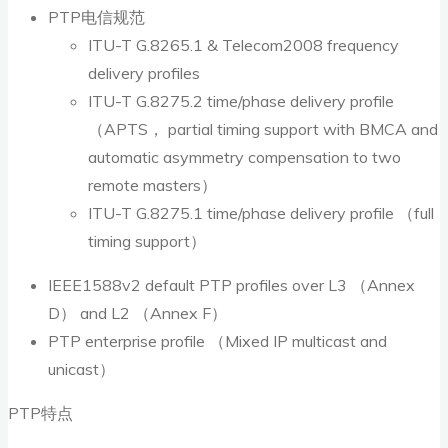
PTP电信规范
ITU-T G.8265.1 & Telecom2008 frequency
delivery profiles
ITU-T G.8275.2 time/phase delivery profile
（APTS， partial timing support with BMCA and
automatic asymmetry compensation to two
remote masters）
ITU-T G.8275.1 time/phase delivery profile （full
timing support）
IEEE1588v2 default PTP profiles over L3 （Annex
D） and L2 （Annex F）
PTP enterprise profile （Mixed IP multicast and
unicast）
PTP特点