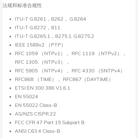
法规和标准合规性
ITU-T G.8261，8262， G.8264
ITU-T G.8272，811
ITU-T G.8265.1，8275.1. G.8275.2
IEEE 1588v2 （PTP）
RFC 1059 （NTPv1）， RFC 1119 （NTPv2），
RFC 1305 （NTPv3），
RFC 5905 （NTPv4）， RFC 4330 （SNTPv4）
RFC868 （TIME）， RFC867（DAYTIME）
ETSI EN 300 386 V1.6.1
EN 55024
EN 55022 Class-B
AS/NZS CISPR 22
FCC CFR 47 Part 15 Subpart B
ANSI C63.4 Class-B