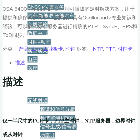
GNSS+位置服务
OSA 5400 TimeCard™是一种可插拔的定时解决方案，用于
汽车·新能源·智能汽车
提供和确保精确同步。它的设计具有Oscilloquartz专业知识和
交通运输
经验，可以插入标准服务器进行精确的PTP、SyncE、PPS和
数据中心
ToD同步。
时钟+频率
分类：
产品
,
工业
,
工业板卡
,
时钟
标签：
NTP
,
PTP
,
时钟卡
航空航天
电子
描述
医疗
描述
产品
无线射频
频谱和信号分析
频谱监测和定向
仅一半尺寸的PCIe卡，PTP主时钟，NTP服务器，边界时钟
信号生成/信号源
或从时钟
功率计