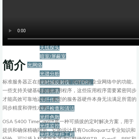
电瞬变浪涌脉冲跌落
静电放电
功放
场强
梳状源及校准
天线探头
暗室/屏蔽室
简介
光网络
光谱分析
标准服务器正在接管以前使用专用硬件的企业网络中的功能。
光时域反射仪（OTDR）
一些支持关键基础设施应用程序，这些应用程序需要紧密同步
手持光表
才能高效可靠地运行。典型的服务器硬件本身无法满足所需的
光纤传感
同步精度和弹性水平。
光纤检查和清洁
光纤色散
OSA 5400 TimeCard™是一种可插拔的定时解决方案，用于
光缆监控
提供和确保精确同步。它的设计具有Oscilloquartz专业知识和
光缆和光纤工程
经验，可以插入标准服务器进行精确的PTP、SyncE、PPS和