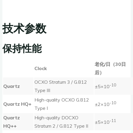
技术参数
保持性能
老化
/
日（
30
日
Clock
后）
OCXO Stratum 3 / G.812
-10
Quartz
±5×10
Type III
High-quality OCXO G.812
-10
Quartz HQ+
±2×10
Type I
Quartz
High-quality DOCXO
-11
±5×10
HQ++
Stratum 2 / G.812 Type II