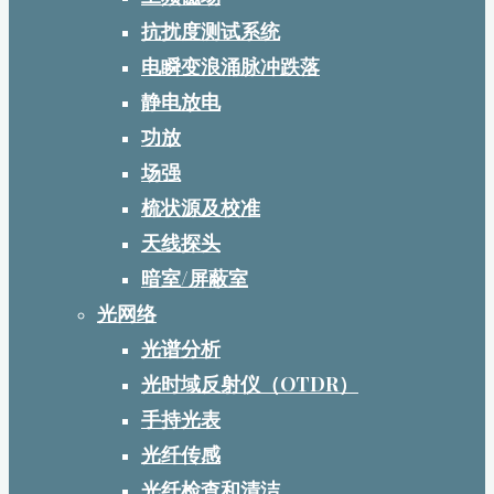
抗扰度测试系统
电瞬变浪涌脉冲跌落
静电放电
功放
场强
梳状源及校准
天线探头
暗室/屏蔽室
光网络
光谱分析
光时域反射仪（OTDR）
手持光表
光纤传感
光纤检查和清洁