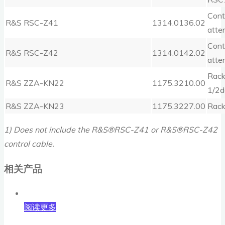
Cont
R&S RSC-Z41
1314.0136.02
atte
Cont
R&S RSC-Z42
1314.0142.02
atte
Rack
R&S ZZA-KN22
1175.3210.00
1/2d
R&S ZZA-KN23
1175.3227.00
Rackm
1) Does not include the R&S®RSC-Z41 or R&S®RSC-Z42
control cable.
相关产品
阅读更多