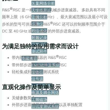
矢量网络分析
®
R&S
RSC 是一种可切换的机械步进衰减器。 多款具有不同
天馈线测试
频率上限（6 GHz 或 18 GHz）、最大衰减范围以及最小可设
音频分析
®
综测仪
步长的型号可供选择。 R&S
RSC 还可以控制频率范围介于
网络优化
DC 至 40 GHz 或 67 GHz 的外部步进衰减器。
射频记录
为满足独特的应用需求而设计
天线探头
测试附件
®
带内部步进衰减器的 R&S
RSC
电磁兼容
®
带外部步进衰减器的 R&S
RSC
EMC软件及系统
轻松集成到自动化测试系统
接收机
信号源
直观化操作及简单显示
PCB/IC扫描
电源及耦合网络
关键参数简介
工频磁场
外部步进衰减器的自动检测以及单独配置
抗扰度测试系统