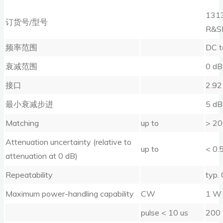
1313
订货号/型号
R&S
频率范围
DC t
衰减范围
0 dB
接口
2.92
最小衰减步进
5 dB
Matching
up to
> 20
Attenuation uncertainty (relative to
up to
< 0.
attenuation at 0 dB)
Repeatability
typ.
Maximum power-handling capability
CW
1 W
pulse < 10 us
200