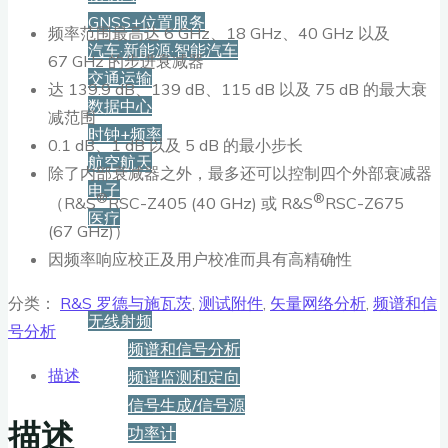
GNSS+位置服务
频率范围最高达 6 GHz、18 GHz、40 GHz 以及
汽车·新能源·智能汽车
67 GHz 的步进衰减器
交通运输
达 139.9 dB、139 dB、115 dB 以及 75 dB 的最大衰
数据中心
减范围
时钟+频率
0.1 dB、1 dB 以及 5 dB 的最小步长
航空航天
除了内部衰减器之外，最多还可以控制四个外部衰减器
电子
®
®
（R&S
RSC-Z405 (40 GHz) 或 R&S
RSC-Z675
医疗
(67 GHz)）
因频率响应校正及用户校准而具有高精确性
产品
分类：
R&S 罗德与施瓦茨
,
测试附件
,
矢量网络分析
,
频谱和信
无线射频
号分析
频谱和信号分析
描述
频谱监测和定向
信号生成/信号源
描述
功率计