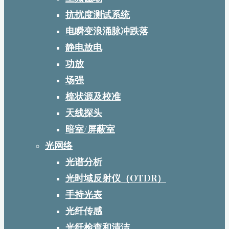
抗扰度测试系统
电瞬变浪涌脉冲跌落
静电放电
功放
场强
梳状源及校准
天线探头
暗室/屏蔽室
光网络
光谱分析
光时域反射仪（OTDR）
手持光表
光纤传感
光纤检查和清洁