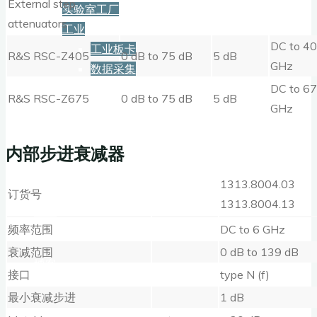
External step
实验室工厂
attenuators
工业
DC to 40
工业板卡
R&S RSC-Z405
0 dB to 75 dB
5 dB
GHz
数据采集
DC to 67
R&S RSC-Z675
0 dB to 75 dB
5 dB
服务+保障
GHz
内部步进衰减器
资源下载
1313.8004.03
订货号
1313.8004.13
新闻
频率范围
DC to 6 GHz
衰减范围
0 dB to 139 dB
博客
接口
type N (f)
最小衰减步进
1 dB