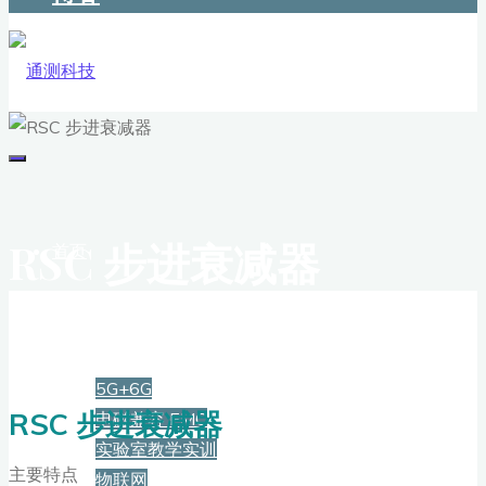
RSC 步进衰减器
首页
解决方案
5G+6G
RSC 步进衰减器
电磁兼容 EMC
实验室教学实训
主要特点
物联网