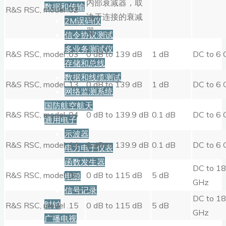
内部衰减器，取
数据和传输
R&S RSC, model .02
决于连接的衰减
2M误码仪
器
信令协议测试
多业务测试仪
R&S RSC, model .03
0 dB to 139 dB
1 dB
DC to 6
存储和总线
数据和线缆测试
R&S RSC, model .13
0 dB to 139 dB
1 dB
DC to 6
网络监测系统
国防航空航天
R&S RSC, model .04
0 dB to 139.9 dB
0.1 dB
DC to 6
通用电子
示波器
R&S RSC, model .14
0 dB to 139.9 dB
0.1 dB
DC to 6
电力电子仪表
函数发生器
DC to 18
R&S RSC, model .05
0 dB to 115 dB
5 dB
电源
GHz
信号记录
DC to 18
时钟
R&S RSC, model .15
0 dB to 115 dB
5 dB
GHz
广播电视