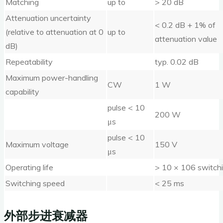
Matching
up to
> 20 dB
Attenuation uncertainty
< 0.2 dB + 1% of
(relative to attenuation at 0
up to
attenuation value
dB)
Repeatability
typ. 0.02 dB
Maximum power-handling
CW
1 W
capability
pulse < 10
200 W
μs
pulse < 10
Maximum voltage
150 V
μs
Operating life
> 10 × 106 switchi
Switching speed
< 25 ms
外部步进衰减器