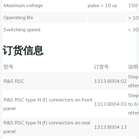
Maximum voltage
pulse < 10 us
150
Operating life
> 10
Switching speed
< 30
订货信息
型号
订货号
说明
Step
R&S RSC
1313.8004.02
atte
Step
R&S RSC type N (f) connectors on front
1313.8004.03
to 6 
panel
atte
R&S RSC type N (f) connectors on rear
1313.8004.13
panel