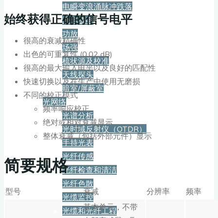
电瞬变浪涌脉冲跌落
始终获得正确的信号电平
静电放电
功放
很高的衰减精确性
场强
出色的可重复性 (0.02 dB)
梳状源及校准
很高的最大输入电平以及良好的匹配性
天线探头
快速切换以及在生产中使用无磨损
暗室/屏蔽室
不同的校正模式
光网络
频率响应校正
光谱分析
绝对或相对衰减显示
光时域反射仪（OTDR）
整体衰减（包括外部元件）显示
手持光表
光纤传感
简要规格
光纤检查和清洁
光纤色散
型号
衰减
分辨率
频率
光缆监控
基本单元，不带
光缆和光纤工程