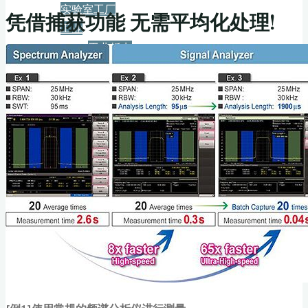
实验室工厂
凭借捕获功能 无需平均化处理!
工业
工业板卡
数据采集
服务+保障
资源下载
新闻
博客