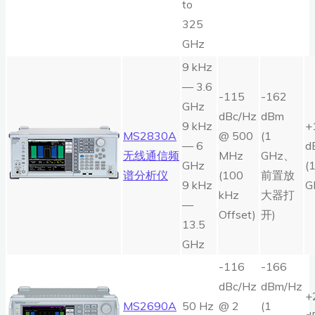
to
325
GHz
9 kHz
— 3.6
-115
-162
GHz
dBc/Hz
dBm
9 kHz
+
MS2830A
@ 500
(1
— 6
d
无线通信频
MHz
GHz、
GHz
(
谱分析仪
(100
前置放
9 kHz
G
kHz
大器打
—
Offset)
开)
13.5
GHz
-116
-166
dBc/Hz
dBm/Hz
+
MS2690A
50 Hz
@ 2
(1