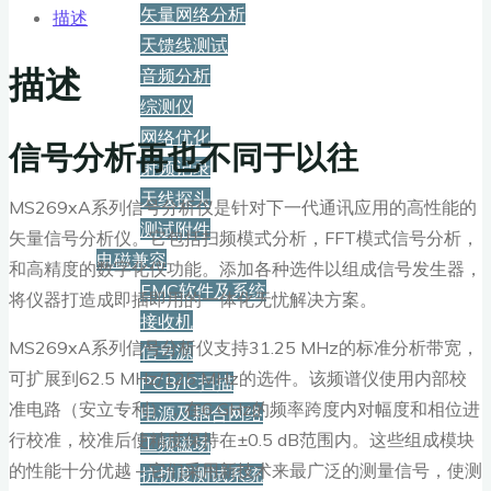
矢量网络分析
描述
天馈线测试
描述
音频分析
综测仪
网络优化
信号分析再也不同于以往
射频记录
天线探头
MS269xA系列信号分析仪是针对下一代通讯应用的高性能的
测试附件
矢量信号分析仪。它包括扫频模式分析，FFT模式信号分析，
电磁兼容
和高精度的数字化仪功能。添加各种选件以组成信号发生器，
EMC软件及系统
将仪器打造成即插即用的一体化无忧解决方案。
接收机
MS269xA系列信号分析仪支持31.25 MHz的标准分析带宽，
信号源
可扩展到62.5 MHz/125 MHz的选件。该频谱仪使用内部校
PCB/IC扫描
准电路（安立专利），在6 GHz的频率跨度内对幅度和相位进
电源及耦合网络
行校准，校准后使精度保持在±0.5 dB范围内。这些组成模块
工频磁场
的性能十分优越 – 它们采用新技术来最广泛的测量信号，使测
抗扰度测试系统