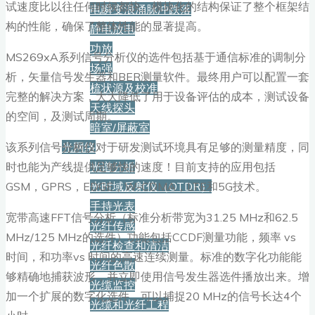
试速度比以往任何时候都快。模块化的结构保证了整个框架结
电瞬变浪涌脉冲跌落
构的性能，确保了整体性能的显著提高。
静电放电
功放
MS269xA系列信号分析仪的选件包括基于通信标准的调制分
场强
析，矢量信号发生器和BER测量软件。最终用户可以配置一套
梳状源及校准
完整的解决方案，大大降低了用于设备评估的成本，测试设备
天线探头
的空间，及测试周期。
暗室/屏蔽室
该系列信号分析仪对于研发测试环境具有足够的测量精度，同
光网络
时也能为产线提供足够快的速度！目前支持的应用包括
光谱分析
GSM，GPRS，EDGE，W-CDMA，LTE和5G技术。
光时域反射仪（OTDR）
手持光表
宽带高速FFT信号分析（标准分析带宽为31.25 MHz和62.5
光纤传感
MHz/125 MHz的选件）功能包括CCDF测量功能，频率 vs
光纤检查和清洁
时间，和功率vs 时间的高速连续测量。标准的数字化功能能
光纤色散
够精确地捕获波形，并立即使用信号发生器选件播放出来。增
光缆监控
加一个扩展的数字化选件，可以捕捉20 MHz的信号长达4个
光缆和光纤工程