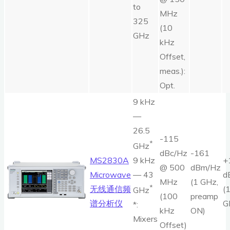
to
MHz
325
(10
GHz
kHz
Offset,
meas.):
Opt.
9 kHz
—
26.5
-115
*
GHz
dBc/Hz
-161
MS2830A
+
9 kHz
@ 500
dBm/Hz
Microwave
d
— 43
MHz
(1 GHz,
*
无线通信频
(
GHz
(100
preamp
谱分析仪
G
*:
kHz
ON)
Mixers
Offset)