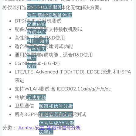
GNSS+位置服务
将仪器打造成即插即用的一体化无忧解决方案。
汽车·新能源·智能汽车
BTS和UE 发射机测试
交通运输
配备内置信号源支持接收机测试
数据中心
高性能，适合 R&D使用
时钟+频率
适合生产线的高速测试功能
航空航天
通用的调制解调功能，适合R&D使用
电子
5G NR（sub-6 GHz）
医疗
LTE/LTE-Advanced (FDD/TDD), EDGE 演进, 和HSPA
演进
产品
支持WLAN测试 含 IEEE802.11a/b/g/j/n/p/ac
功放测试
无线射频
卫星通信
频谱和信号分析
所有3GPP技术相关的物理层测试
频谱监测和定向
信号生成/信号源
分类：
Anritsu 安立
,
频谱和信号分析
功率计