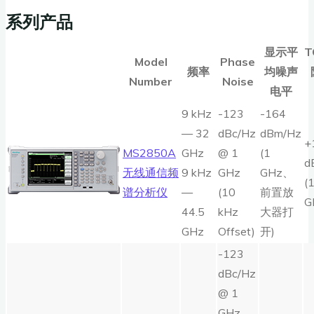
系列产品
显示平
T
Model
Phase
频率
均噪声
Number
Noise
电平
9 kHz
-123
-164
— 32
dBc/Hz
dBm/Hz
+
MS2850A
GHz
@ 1
(1
d
无线通信频
9 kHz
GHz
GHz、
(
谱分析仪
—
(10
前置放
G
44.5
kHz
大器打
GHz
Offset)
开)
-123
dBc/Hz
@ 1
GHz