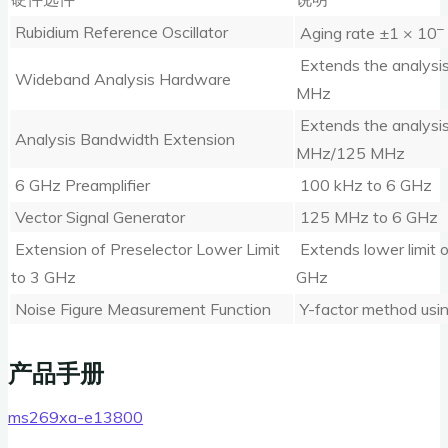
–
Rubidium Reference Oscillator
Aging rate ±1 × 10
Extends the analysi
Wideband Analysis Hardware
MHz
Extends the analysi
Analysis Bandwidth Extension
MHz/125 MHz
6 GHz Preamplifier
100 kHz to 6 GHz
Vector Signal Generator
125 MHz to 6 GHz
Extension of Preselector Lower Limit
Extends lower limit o
to 3 GHz
GHz
Noise Figure Measurement Function
Y-factor method usin
产品手册
ms269xa-e13800