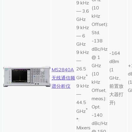
9 kHz
(10
— 3.6
kHz
GHz
Offset):
9 kHz
Std.
— 6
-138
GHz
dBc/Hz
9 kHz
-164
@ 1
—
dBm
GHz
+
26.5
MS2840A
(1
(10
d
*
GHz
无线通信频
GHz、
kHz
(
9 kHz
谱分析仪
前置放
Offset,
G
—
大器打
meas.):
44.5
开)
Opt.
*
GHz
-140
*:
dBc/Hz
Mixers
@ 150