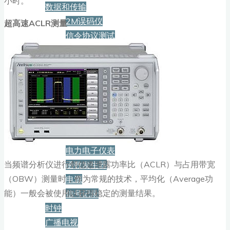
小时。
数据和传输
2M误码仪
超高速ACLR测量
信令协议测试
多业务测试仪
存储和总线
数据和线缆测试
网络监测系统
国防航空航天
通用电子
示波器
电力电子仪表
当频谱分析仪进行邻信道泄露功率比（ACLR）与占用带宽
函数发生器
（OBW）测量时，作为常规的技术，平均化（Average功
电源
能）一般会被使用以获得稳定的测量结果。
信号记录
时钟
广播电视