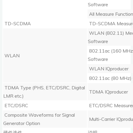
Software
All Measure Functio
TD-SCDMA
TD-SCDMA Measure
WLAN (802.11) Me
Software
802.11ac (160 MHz
WLAN
Software
WLAN IQproducer
802.11ac (80 MHz) 
TDMA Type (PHS, ETC/DSRC, Digital
TDMA IQproducer
LMR etc.)
ETC/DSRC
ETC/DSRC Measurem
Composite Waveforms for Signal
Multi-Carrier IQprod
Generator Option
硬件选件
说明