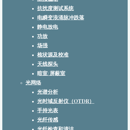
抗扰度测试系统
电瞬变浪涌脉冲跌落
静电放电
功放
场强
梳状源及校准
天线探头
暗室/屏蔽室
光网络
光谱分析
光时域反射仪（OTDR）
手持光表
光纤传感
光纤检查和清洁