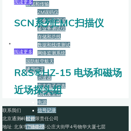
阅读更多
数据和传输
2M误码仪
SCN系列EMC扫描仪
信令协议测试
多业务测试仪
存储和总线
数据和线缆测试
阅读更多
网络监测系统
国防航空航天
R&S®HZ-15 电场和磁场
通用电子
示波器
电力电子仪表
近场探头组
函数发生器
电源
联系我们
信号记录
北京通测科技有限责任公司
时钟
地址: 北京市西城区车公庄大街甲4号物华大厦七层
广播电视