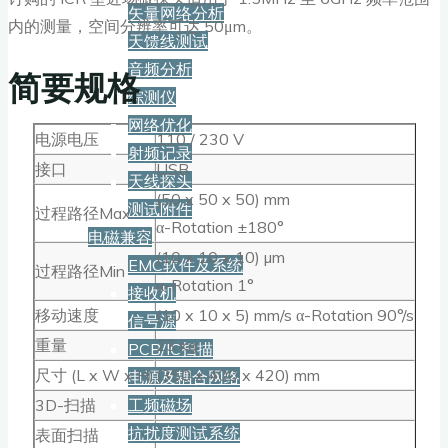
矢量网络分析
内的测量，空间分辨率可达 50μm。
天馈线测试
音频分析
简要规格
综测仪
网络优化
电源电压
110 / 230 V
射频记录
接口
USB
天线探头
(50 x 50 x 50) mm
测试附件
过程路径Max
α-Rotation ±180°
电磁兼容
(10 x 10 x 10) µm
EMC软件及系统
过程路径Min
α-Rotation 1°
接收机
移动速度
(10 x 10 x 5) mm/s α-Rotation 90°/s
信号源
重量
23 kg
PCB/IC扫描
尺寸 (L x W x H)
(350 x 400 x 420) mm
电源及耦合网络
工频磁场
3D-扫描
抗扰度测试系统
表面扫描