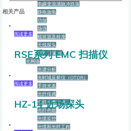
电瞬变浪涌脉冲跌落
相关产品
静电放电
功放
场强
阅读更多
梳状源及校准
天线探头
RSE系列 EMC 扫描仪
暗室/屏蔽室
光网络
光谱分析
光时域反射仪（OTDR）
阅读更多
手持光表
光纤传感
HZ-14 近场探头
光纤检查和清洁
光纤色散
光缆监控
光缆和光纤工程