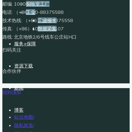
邮编: 100044
实验室工厂
电话: （+86）10-88375588
工业
技术热线: （+86）10-88375558
工业板卡
传真: （+86）10-68002107
数据采集
路线: 北京地铁2/6号线车公庄站H口
服务+保障
扫码关注
资源下载
合作伙伴
新闻
回到顶部
博客
站点地图
/
隐私政策
/