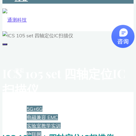
ICS 105 set 四轴定位IC
首页
扫描仪
解决方案
5G+6G
电磁兼容 EMC
实验室教学实训
物联网