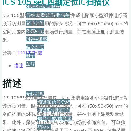
ICS 105 set 四轴定位IC扫描仪
GNSS+位置服务
汽车·新能源·智能汽车
ICS 105型集成电路扫描仪，可对集成电路和小型组件进行高
交通运输
频近场测量。根据使用的探头情况，可在 (50x50x50) mm 的
数据中心
空间范围内对磁场或电场进行测量，并在电脑上显示测量结
时钟+频率
果。
航空航天
分类：
PCB/IC扫描
电子
医疗
描述
产品
描述
无线射频
ICS 105型集成电路扫描仪，可对集成电路和小型组件进行高
频谱和信号分析
频近场测量。根据使用的探头情况，可在 (50x50x50) mm 的
频谱监测和定向
空间范围内对磁场或电场进行测量，并在电脑上显示测量结
信号生成/信号源
果。此外，探头可自动旋转以确定磁场的准确方向。 可单独
功率计
订购的 ICR 型近场微探头适用于 1.5MHz 至 6GHz 频率范围