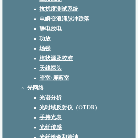
抗扰度测试系统
电瞬变浪涌脉冲跌落
静电放电
功放
场强
梳状源及校准
天线探头
暗室/屏蔽室
光网络
光谱分析
光时域反射仪（OTDR）
手持光表
光纤传感
光纤检查和清洁