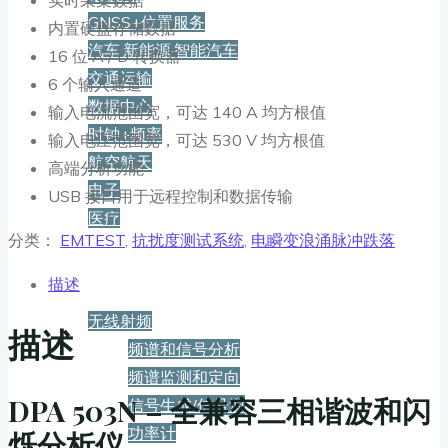
GNSS+位置服务
内置硬盘存储数据
汽车·新能源·智能汽车
16 位 A / D 转换器
交通运输
6 个输入通道
数据中心
输入电流范围宽，可达 140 A 均方根值
时钟+频率
输入电压范围宽，可达 530 V 均方根值
航空航天
高端分析功能
电子
USB 接口用于远程控制和数据传输
医疗
分类：
EMTEST
,
抗扰度测试系统
,
电瞬变浪涌脉冲跌落
产品
描述
无线射频
描述
频谱和信号分析
频谱监测和定向
DPA 503N – 全兼容三相谐波和闪
信号生成/信号源
功率计
烁分析仪