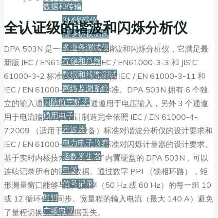
数据和传输
2M误码仪
全认证级的谐波和闪烁分析仪
信令协议测试
多业务测试仪
DPA 503N 是一台全认证级的谐波和闪烁分析仪，它满足最
存储和总线
新版 IEC / EN61000-3-2，IEC / EN61000-3-3 和 JIS C
数据和线缆测试
61000-3-2 标准要求。同时符合 IEC / EN 61000-3-11 和
网络监测系统
IEC / EN 61000-3-12:2011 标准。DPA 503N 拥有 6 个独
国防航空航天
立的输入通道，其中 3 个通道用于电压输入，另外 3 个通道
通用电子
用于电流输入。其设计制造完全依照 IEC / EN 61000-4-
示波器
7:2009 （适用于 A 类设备）标准对谐波分析仪的设计要求和
电力电子仪表
IEC / EN 61000-4-15:2010 标准对闪烁计量器的设计要求。
函数发生器
基于实时内核技术，并配备了内置硬盘的 DPA 503N，可以
电源
连续记录所有的测量数据。通过数字 PPL（锁相环路），矩
信号记录
形测量窗口能够与供电频率（50 Hz 或 60 Hz）的每一组 10
时钟
或 12 循环保持同步。宽量程的输入电流（最大 140 A）避免
广播电视
了量程切换引起的数据丢失。