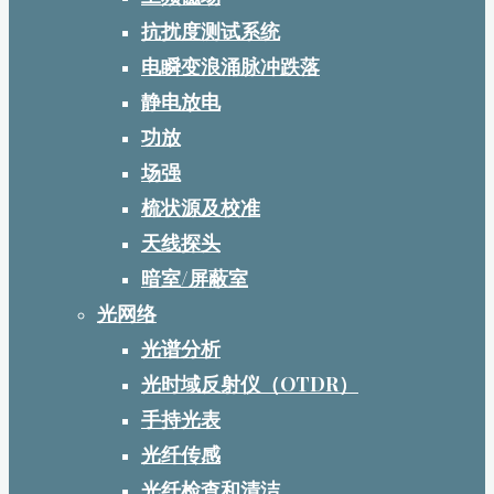
抗扰度测试系统
电瞬变浪涌脉冲跌落
静电放电
功放
场强
梳状源及校准
天线探头
暗室/屏蔽室
光网络
光谱分析
光时域反射仪（OTDR）
手持光表
光纤传感
光纤检查和清洁