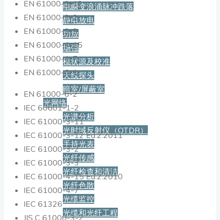
EN 61000-3-12
电瞬变浪涌脉冲跌落
EN 61000-3-2
静电放电
EN 61000-3-3
功放
EN 61000-4-15
场强
EN 61000-4-7
梳状源及校准
EN 61000-6-1
天线探头
暗室/屏蔽室
EN 61000-6-2
光网络
IEC 60601-1-2
光谱分析
IEC 61000-3-11
光时域反射仪（OTDR）
IEC 61000-3-12 Ed.2:2011
手持光表
IEC 61000-3-2
光纤传感
IEC 61000-3-3
光纤检查和清洁
IEC 61000-4-15 Ed.2:2010
光纤色散
IEC 61000-4-7
光缆监控
IEC 61326
光缆和光纤工程
JIS C 61000-3-2