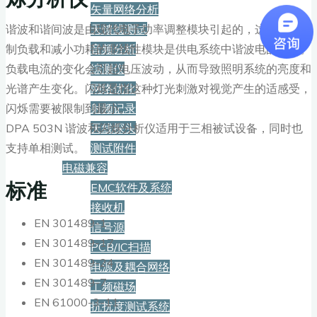
矢量网络分析
谐波和谐间波是由现代电子功率调整模块引起的，这些用于控
天馈线测试
制负载和减小功耗的非线性模块是供电系统中谐波电的来源。
音频分析
负载电流的变化会引起电压波动，从而导致照明系统的亮度和
综测仪
光谱产生变化。闪烁是指这种灯光刺激对视觉产生的适感受，
网络优化
闪烁需要被限制到最小。
射频记录
DPA 503N 谐波和闪烁分析仪适用于三相被试设备，同时也
天线探头
支持单相测试。
测试附件
电磁兼容
标准
EMC软件及系统
接收机
EN 301489-1
信号源
EN 301489-17
PCB/IC扫描
EN 301489-24
电源及耦合网络
EN 301489-7
工频磁场
EN 61000-3-11
抗扰度测试系统