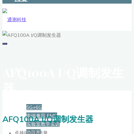
AFQ100A I/Q调制发生
首页
器
解决方案
5G+6G
电磁兼容 EMC
AFQ100A I/Q调制发生器
实验室教学实训
物联网
卓越的信号质量