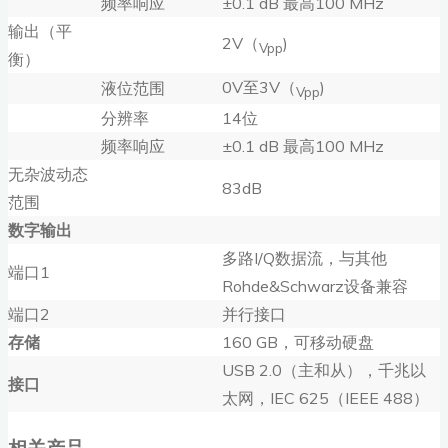
频率响应
±0.1 dB 最高100 MHz
输出（平
2V（
)
Vpp
衡）
0V至3V（
)
液位范围
Vpp
分辨率
14位
频率响应
±0.1 dB 最高100 MHz
无杂波动态
83dB
范围
数字输出
多路I/Q数据流，与其他
端口1
Rohde&Schwarz设备兼容
端口2
并行接口
存储
160 GB，可移动硬盘
USB 2.0（主和从），千兆以
接口
太网，IEC 625（IEEE 488）
相关产品