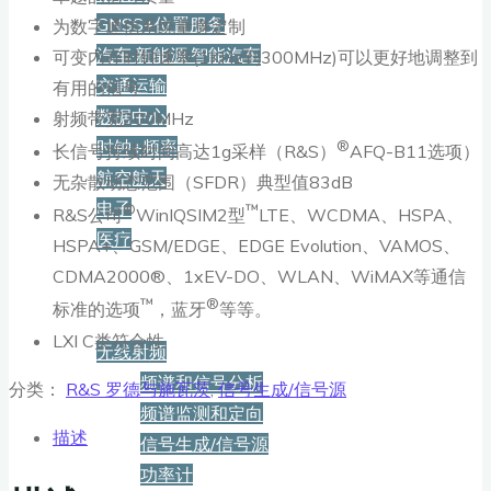
GNSS+位置服务
为数字通信系统量身定制
汽车·新能源·智能汽车
可变内存时钟速率(1KHz到300MHz)可以更好地调整到
交通运输
有用的信号
数据中心
射频带宽200MHz
时钟+频率
®
长信号持续时间高达1g采样（R&S）
AFQ-B11选项）
航空航天
无杂散动态范围（SFDR）典型值83dB
电子
®
™
R&S公司
WinIQSIM2型
LTE、WCDMA、HSPA、
医疗
HSPA+、GSM/EDGE、EDGE Evolution、VAMOS、
CDMA2000®、1xEV-DO、WLAN、WiMAX等通信
产品
™
®
标准的选项
，蓝牙
等等。
LXI C类符合性
无线射频
频谱和信号分析
分类：
R&S 罗德与施瓦茨
,
信号生成/信号源
频谱监测和定向
描述
信号生成/信号源
功率计