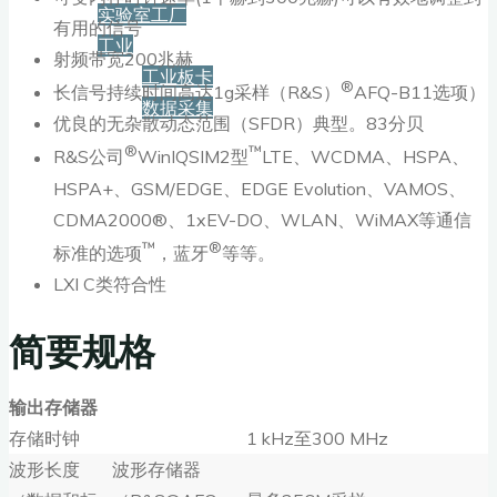
实验室工厂
有用的信号
工业
射频带宽200兆赫
工业板卡
®
长信号持续时间高达1g采样（R&S）
AFQ-B11选项）
数据采集
优良的无杂散动态范围（SFDR）典型。83分贝
®
™
R&S公司
WinIQSIM2型
LTE、WCDMA、HSPA、
服务+保障
HSPA+、GSM/EDGE、EDGE Evolution、VAMOS、
CDMA2000®、1xEV-DO、WLAN、WiMAX等通信
资源下载
™
®
标准的选项
，蓝牙
等等。
LXI C类符合性
新闻
简要规格
输出存储器
博客
存储时钟
1 kHz至300 MHz
波形长度
波形存储器