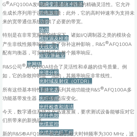
®
电瞬变浪涌脉冲跌落
G
AFQ100A发电机，并提供了所需的精确灵活性。它允许
静电放电
生成长序列用于误码率测量；此外，它的高时钟速率为支持未
功放
来的宽带通信系统提供了必要的带宽。
场强
特别是在非常宽频带的情况下，诸如I/Q调制器之类的模块会
梳状源及校准
®
产生非线性频率响应。为了弥补这种影响，R&S
AFQ100A
天线探头
配有均衡器，可实时线性化整个频率响应。
暗室/屏蔽室
光网络
®
R&S公司
AFQ100A结合了灵活性和卓越的信号质量。例
光谱分析
如，它的杂散抑制是一流的，其频率响应非常线性。
光时域反射仪（OTDR）
®
所有这些基本特性加上一系列其他功能使R&S
手持光表
AFQ100A多
功能基带发生器，可轻松适应变化。
光纤传感
光纤检查和清洁
今天，数字通信系统正在迅速发展，要求测试设备能够应对它
光纤色散
们所带来的新挑战。
光缆监控
光缆和光纤工程
新的R&S®AFQ100A发生器的最大时钟频率为300 MHz，波