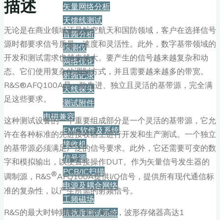
描述
矢量网络分析
天馈线测试
无论是在商业领域还是航空航天和国防领域，客户在选择信号
音频分析
源时都要求信号质量、速度和灵活性。此外，数字基带领域的
综测仪
开发和测试需求也越来越大。要产生的信号越来越复杂和动
网络优化
态。它们使用复杂的调制方式，并且需要越来越多的带宽。
射频记录
R&S®AFQ100A是一款先进、独立且灵活的基带源，完全满
天线探头
足这些要求。
测试附件
电磁兼容
这种测试设备的一个重要组成部分是一个灵活的基带源，它允
EMC软件及系统
许在各种标准的先进接收器上进行开发和生产测试。一个独立
接收机
的基带源必须满足广泛的信号要求。此外，它还需要可变的数
信号源
字和模拟输出，以便直接操作DUT。作为矢量信号发生器的
PCB/IC扫描
®
调制源，R&S
AFQ100A提供I/Q信号，提供所有现代通信标
电源及耦合网络
准的复杂性，以产生所需的射频信号。
工频磁场
R&S的最大时钟频率为300 MHz，波形存储器高达1
抗扰度测试系统