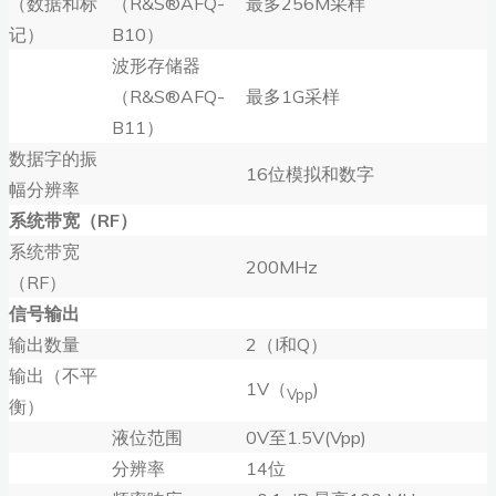
（数据和标
（R&S®AFQ-
最多256M采样
记）
B10）
波形存储器
（R&S®AFQ-
最多1G采样
B11）
数据字的振
16位模拟和数字
幅分辨率
系统带宽（RF）
系统带宽
200MHz
（RF）
信号输出
输出数量
2（I和Q）
输出（不平
1V（
)
Vpp
衡）
液位范围
0V至1.5V(Vpp)
分辨率
14位