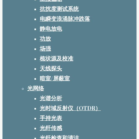
抗扰度测试系统
电瞬变浪涌脉冲跌落
静电放电
功放
场强
梳状源及校准
天线探头
暗室/屏蔽室
光网络
光谱分析
光时域反射仪（OTDR）
手持光表
光纤传感
光纤检查和清洁