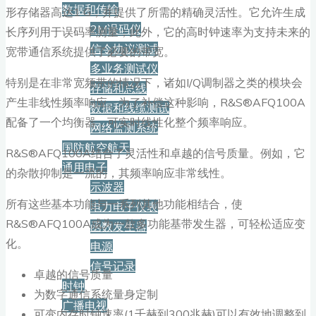
数据和传输
形存储器高达1 G，并提供了所需的精确灵活性。它允许生成
2M误码仪
长序列用于误码率测量；此外，它的高时钟速率为支持未来的
信令协议测试
宽带通信系统提供了必要的带宽。
多业务测试仪
特别是在非常宽频带的情况下，诸如I/Q调制器之类的模块会
存储和总线
产生非线性频率响应。为了补偿这种影响，R&S®AFQ100A
数据和线缆测试
配备了一个均衡器，可实时线性化整个频率响应。
网络监测系统
国防航空航天
R&S®AFQ100A结合了灵活性和卓越的信号质量。例如，它
通用电子
的杂散抑制是一流的，其频率响应非常线性。
示波器
所有这些基本功能与一系列其他功能相结合，使
电力电子仪表
R&S®AFQ100A成为一款多功能基带发生器，可轻松适应变
函数发生器
化。
电源
信号记录
卓越的信号质量
时钟
为数字通信系统量身定制
广播电视
可变内存时钟速率(1千赫到300兆赫)可以有效地调整到