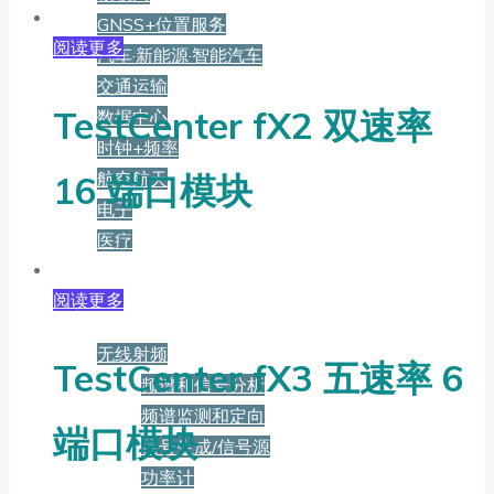
GNSS+位置服务
阅读更多
汽车·新能源·智能汽车
交通运输
TestCenter fX2 双速率
数据中心
时钟+频率
航空航天
16 端口模块
电子
医疗
产品
阅读更多
无线射频
TestCenter fX3 五速率 6
频谱和信号分析
频谱监测和定向
端口模块
信号生成/信号源
功率计