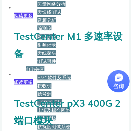
矢量网络分析
天馈线测试
阅读更多
音频分析
综测仪
TestCenter M1 多速率设
网络优化
射频记录
备
天线探头
测试附件
电磁兼容
EMC软件及系统
阅读更多
接收机
信号源
TestCenter pX3 400G 2
PCB/IC扫描
电源及耦合网络
端口模块
工频磁场
抗扰度测试系统