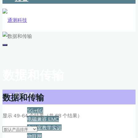
数据和传输
首页
解决方案
数据和传输
5G+6G
显示 49-64 个结果（共 68 个结果）
电磁兼容 EMC
实验室教学实训
物联网