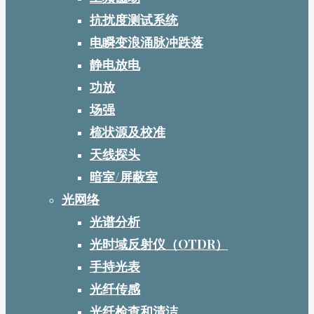
抗扰度测试系统
电瞬变浪涌脉冲跌落
静电放电
功放
场强
梳状源及校准
天线探头
暗室/屏蔽室
光网络
光谱分析
光时域反射仪（OTDR）
手持光表
光纤传感
光纤检查和清洁