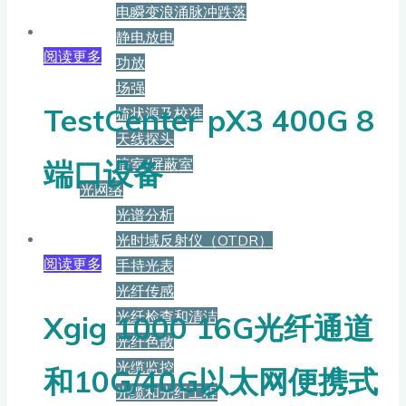
电瞬变浪涌脉冲跌落
静电放电
阅读更多
功放
场强
TestCenter pX3 400G 8
梳状源及校准
天线探头
暗室/屏蔽室
端口设备
光网络
光谱分析
光时域反射仪（OTDR）
阅读更多
手持光表
光纤传感
光纤检查和清洁
Xgig 1000 16G光纤通道
光纤色散
光缆监控
和10G/40G以太网便携式
光缆和光纤工程