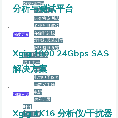
数据和传输
分析与测试平台
2M误码仪
信令协议测试
多业务测试仪
存储和总线
阅读更多
数据和线缆测试
网络监测系统
Xgig 1000 24Gbps SAS
国防航空航天
通用电子
解决方案
示波器
电力电子仪表
函数发生器
电源
阅读更多
信号记录
时钟
Xgig 4K16 分析仪/干扰器
广播电视