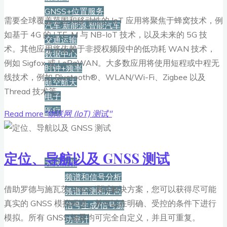
GNSS+位置服务
需要全球覆盖范围和移动性的 IoT 应用将聚焦于蜂窝技术，例
汽车·新能源·智能汽车
如基于 4G 的 LTE-M 与 NB-IoT 技术，以及未来的 5G 技
交通运输
术。其他应用将依赖于非授权频段中的低功耗 WAN 技术，
数据中心
例如 Sigfox 或 LoRaWAN。大多数应用将使用短程或中程无
时钟+频率
线技术，例如 Bluetooth®、WLAN/Wi-Fi、Zigbee 以及
航空航天
Thread 技术等。
电子
医疗
Read more
"物联网 (IoT) 测试"
产品
定位、导航以及 GNSS 测试
无线射频
频谱和信号分析
借助罗德与施瓦茨 GNSS 测试解决方案，您可以获得尽可能
频谱监测和定向
真实的 GNSS 模拟环境，并可以在明确、受控的条件下进行
信号生成/信号源
模拟。所有 GNSS 场景均可完全自定义，并且可重复。
功率计