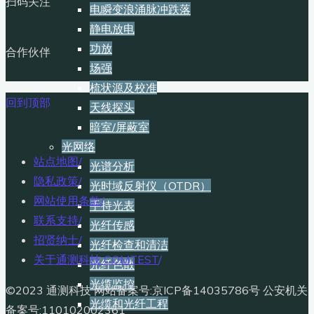
扫码关注
电瞬变浪涌脉冲跌落
静电放电
功放
合作伙伴
场强
梳状源及校准
回到顶部
天线探头
暗室/屏蔽室
光网络
站点地图
/
光谱分析
隐私政策
/
光时域反射仪（OTDR）
网站使用条款
/
手持光表
联系支持
/
光纤传感
招贤纳士
/
光纤检查和清洁
关于通测科技 COMTEST
/
光纤色散
光缆监控
©2023 通测科技 网站备案号:京ICP备14035786号 公安机关
光缆和光纤工程
备案号:110102002361