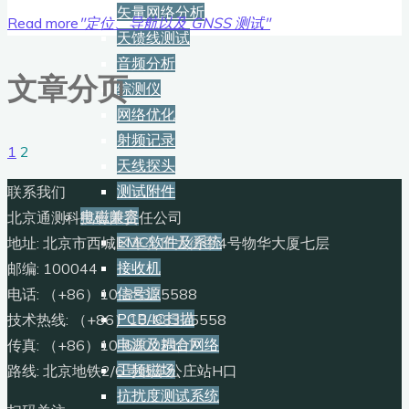
矢量网络分析
Read more
"定位、导航以及 GNSS 测试"
天馈线测试
音频分析
文章分页
综测仪
网络优化
射频记录
1
2
天线探头
测试附件
联系我们
电磁兼容
北京通测科技有限责任公司
EMC软件及系统
地址: 北京市西城区车公庄大街甲4号物华大厦七层
接收机
邮编: 100044
信号源
电话: （+86）10-88375588
PCB/IC扫描
技术热线: （+86）10-88375558
电源及耦合网络
传真: （+86）10-68002107
工频磁场
路线: 北京地铁2/6号线车公庄站H口
抗扰度测试系统