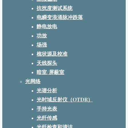
抗扰度测试系统
电瞬变浪涌脉冲跌落
静电放电
功放
场强
梳状源及校准
天线探头
暗室/屏蔽室
光网络
光谱分析
光时域反射仪（OTDR）
手持光表
光纤传感
光纤检查和清洁